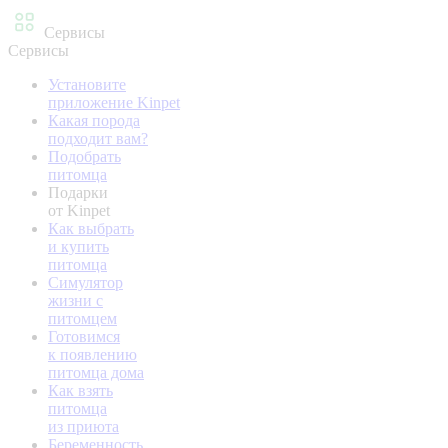
Сервисы
Сервисы
Установите
приложение Kinpet
Какая порода
подходит вам?
Подобрать
питомца
Подарки
от Kinpet
Как выбрать
и купить
питомца
Симулятор
жизни с
питомцем
Готовимся
к появлению
питомца дома
Как взять
питомца
из приюта
Беременность