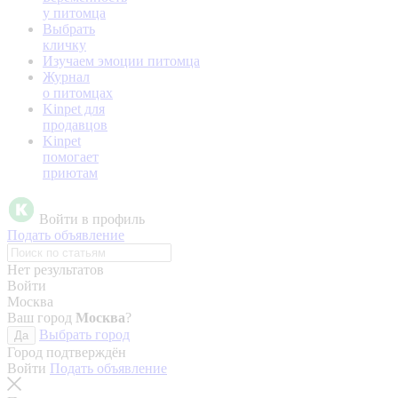
у питомца
Выбрать
кличку
Изучаем эмоции питомца
Журнал
о питомцах
Kinpet для
продавцов
Kinpet
помогает
приютам
Войти в профиль
Подать объявление
Нет результатов
Войти
Москва
Ваш город
Москва
?
Выбрать город
Да
Город подтверждён
Войти
Подать объявление