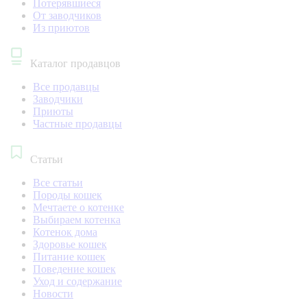
Потерявшиеся
От заводчиков
Из приютов
Каталог продавцов
Все продавцы
Заводчики
Приюты
Частные продавцы
Статьи
Все статьи
Породы кошек
Мечтаете о котенке
Выбираем котенка
Котенок дома
Здоровье кошек
Питание кошек
Поведение кошек
Уход и содержание
Новости