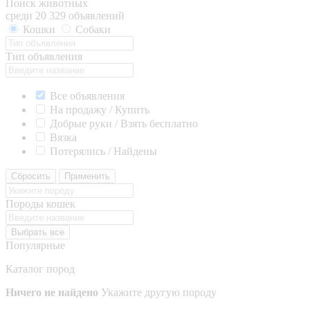
Поиск животных
среди 20 329 объявлений
Кошки
Собаки
Тип объявления
Все объявления
На продажу / Купить
Добрые руки / Взять бесплатно
Вязка
Потерялись / Найдены
Сбросить
Применить
Породы кошек
Выбрать все
Популярные
Каталог пород
Ничего не найдено
Укажите другую породу