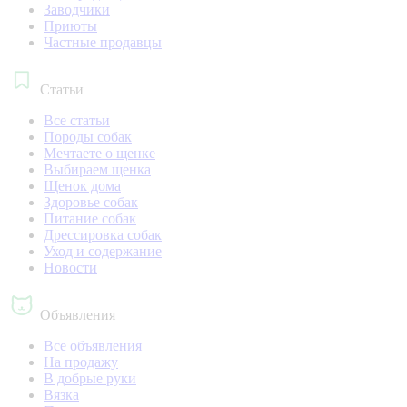
Заводчики
Приюты
Частные продавцы
Статьи
Все статьи
Породы собак
Мечтаете о щенке
Выбираем щенка
Щенок дома
Здоровье собак
Питание собак
Дрессировка собак
Уход и содержание
Новости
Объявления
Все объявления
На продажу
В добрые руки
Вязка