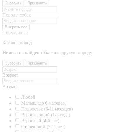
Сбросить
Применить
Породы собак
Выбрать все
Популярные
Каталог пород
Ничего не найдено
Укажите другую породу
Сбросить
Применить
Возраст
Возраст
Любой
Малыш (до 6 месяцев)
Подросток (6-11 месяцев)
Взрослеющий (1-3 года)
Взрослый (4-6 лет)
Стареющий (7-11 лет)