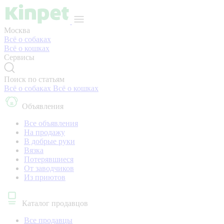
Москва
Всё о собаках
Всё о кошках
Сервисы
Поиск по статьям
Всё о собаках
Всё о кошках
Объявления
Все объявления
На продажу
В добрые руки
Вязка
Потерявшиеся
От заводчиков
Из приютов
Каталог продавцов
Все продавцы