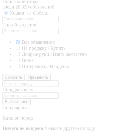
Поиск животных
среди 20 329 объявлений
Кошки
Собаки
Тип объявления
Все объявления
На продажу / Купить
Добрые руки / Взять бесплатно
Вязка
Потерялись / Найдены
Сбросить
Применить
Породы кошек
Выбрать все
Популярные
Каталог пород
Ничего не найдено
Укажите другую породу