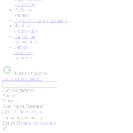
у питомца
Выбрать
кличку
Изучаем эмоции питомца
Журнал
о питомцах
Kinpet для
продавцов
Kinpet
помогает
приютам
Войти в профиль
Подать объявление
Нет результатов
Войти
Москва
Ваш город
Москва
?
Выбрать город
Да
Город подтверждён
Войти
Подать объявление