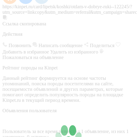
https://kinpet.ru/card/lipetsk/koshki/otdam-v-dobrye-ruki--122245/?
utm_source=linkcopy&utm_medium=referral&utm_campaign=sharec
Ссылка скопирована
Действия
Позвонить
Написать сообщение
Поделиться
Добавить в избранное
Удалить из избранного
Пожаловаться на объявление
Рейтинг породы на Kinpet
Данный рейтинг формируется на основе частоты
упоминаний, поиска породы посетителями на сайте,
посещаемости объявлений и других параметрах, которые
помогают определить популярность породы на площадке
Kinpet.ru в текущий период времени.
Объявления пользователя
Пользователь за все время разместил 1 объявление, из них 1
завершено, 0 активны.