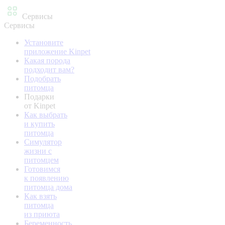
Сервисы
Сервисы
Установите
приложение Kinpet
Какая порода
подходит вам?
Подобрать
питомца
Подарки
от Kinpet
Как выбрать
и купить
питомца
Симулятор
жизни с
питомцем
Готовимся
к появлению
питомца дома
Как взять
питомца
из приюта
Беременность