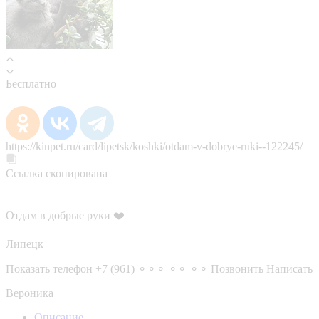
Бесплатно
https://kinpet.ru/card/lipetsk/koshki/otdam-v-dobrye-ruki--122245/
Ссылка скопирована
Отдам в добрые руки ❤️
Липецк
Показать телефон
+7 (961) ⚬⚬⚬ ⚬⚬ ⚬⚬
Позвонить
Написать
Вероника
Описание