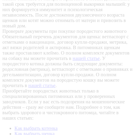
такой срок требуется для полноценной выкормки малышей: у
них формируется иммунитет и психологическая
независимость. После достижения двухмесячного возраста
щенков или котят можно отнимать от матери и привозить в
новый дом.
Проверьте документы при покупке породистого животного
Обязательный перечень документов для щенка: ветпаспорт с
отметками о вакцинации, договор купли-продажи, метрика,
акт вязки родителей и актировка. В питомниках щенкам
также проставляют клеймо. О полном комплекте документов
на собаку вы можете прочитать в
нашей статье
.
У
породистого котика должны быть следующие документы:
родословная (метрика), ветпаспорт с отметками о прививках и
дегельминтизации, договор купли-продажи. О полном
комплекте документов на породистую кошку вы можете
прочитать в
нашей статье
.
Приобретайте породистых животных только в
специализированных питомниках или у проверенных
заводчиков. Если у вас есть подозрения на мошеннические
действия – сразу же сообщите нам.
Подробнее о том, как
выбрать здорового и чистокровного питомца, читайте в
наших статьях:
Как выбрать котенка
Как выбрать щенка