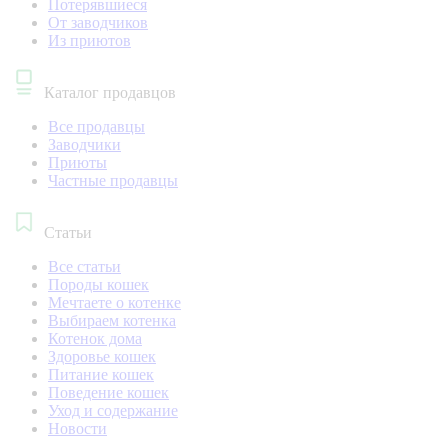
Потерявшиеся
От заводчиков
Из приютов
Каталог продавцов
Все продавцы
Заводчики
Приюты
Частные продавцы
Статьи
Все статьи
Породы кошек
Мечтаете о котенке
Выбираем котенка
Котенок дома
Здоровье кошек
Питание кошек
Поведение кошек
Уход и содержание
Новости