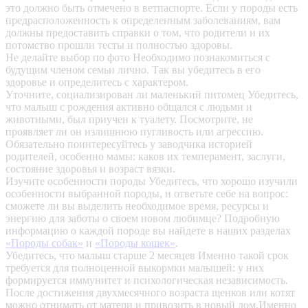
это должно быть отмечено в ветпаспорте. Если у породы есть
предрасположенность к определенным заболеваниям, вам
должны предоставить справки о том, что родители и их
потомство прошли тесты и полностью здоровы.
Не делайте выбор по фото
Необходимо познакомиться с
будущим членом семьи лично. Так вы убедитесь в его
здоровье и определитесь с характером.
Уточните, социализирован ли маленький питомец
Убедитесь,
что малыш с рождения активно общался с людьми и
животными, был приучен к туалету. Посмотрите, не
проявляет ли он излишнюю пугливость или агрессию.
Обязательно поинтересуйтесь у заводчика историей
родителей, особенно мамы: каков их темперамент, заслуги,
состояние здоровья и возраст вязки.
Изучите особенности породы
Убедитесь, что хорошо изучили
особенности выбранной породы, и ответьте себе на вопрос:
сможете ли вы выделить необходимое время, ресурсы и
энергию для заботы о своем новом любимце? Подробную
информацию о каждой породе вы найдете в наших разделах
«Породы собак»
и
«Породы кошек»
.
Убедитесь, что малыш старше 2 месяцев
Именно такой срок
требуется для полноценной выкормки малышей: у них
формируется иммунитет и психологическая независимость.
После достижения двухмесячного возраста щенков или котят
можно отнимать от матери и привозить в новый дом.Именно