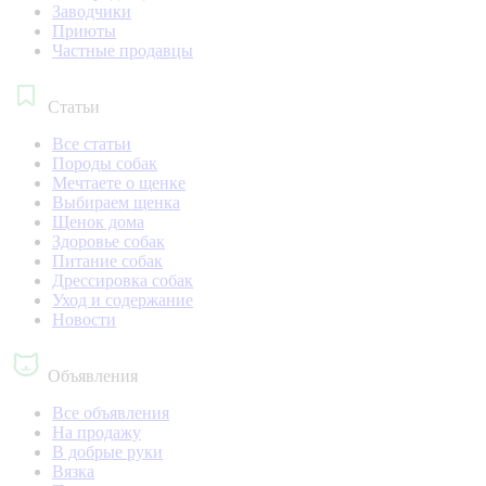
Заводчики
Приюты
Частные продавцы
Статьи
Все статьи
Породы собак
Мечтаете о щенке
Выбираем щенка
Щенок дома
Здоровье собак
Питание собак
Дрессировка собак
Уход и содержание
Новости
Объявления
Все объявления
На продажу
В добрые руки
Вязка