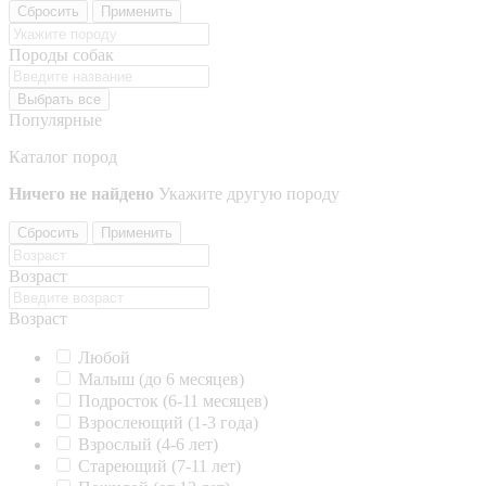
Сбросить
Применить
Породы собак
Выбрать все
Популярные
Каталог пород
Ничего не найдено
Укажите другую породу
Сбросить
Применить
Возраст
Возраст
Любой
Малыш (до 6 месяцев)
Подросток (6-11 месяцев)
Взрослеющий (1-3 года)
Взрослый (4-6 лет)
Стареющий (7-11 лет)