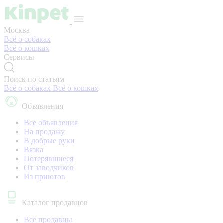
Москва
Всё о собаках
Всё о кошках
Сервисы
Поиск по статьям
Всё о собаках
Всё о кошках
Объявления
Все объявления
На продажу
В добрые руки
Вязка
Потерявшиеся
От заводчиков
Из приютов
Каталог продавцов
Все продавцы