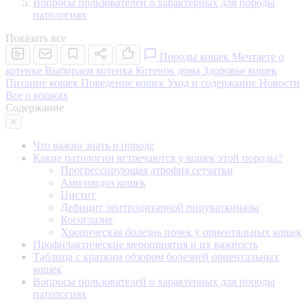
Вопросы пользователей о характерных для породы
патологиях
Показать все
Породы кошек
Мечтаете о
котенке
Выбираем котенка
Котенок дома
Здоровье кошек
Питание кошек
Поведение кошек
Уход и содержание
Новости
Все о кошках
Содержание
Что важно знать о породе
Какие патологии встречаются у кошек этой породы?
Прогрессирующая атрофия сетчатки
Амилоидоз кошек
Цистит
Дефицит эритроцитарной пируваткиназы
Косоглазие
Хроническая болезнь почек у ориентальных кошек
Профилактические мероприятия и их важность
Таблица с кратким обзором болезней ориентальных
кошек
Вопросы пользователей о характерных для породы
патологиях