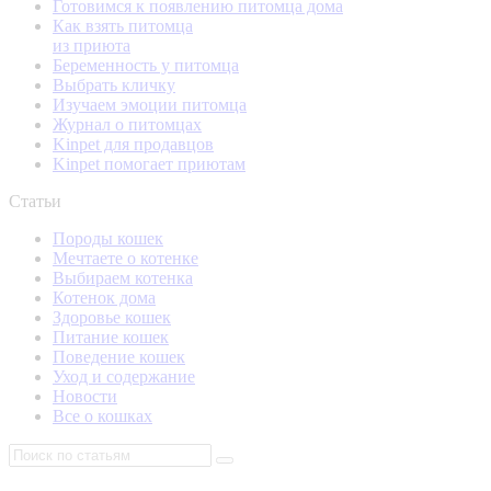
Готовимся к появлению питомца дома
Как взять питомца
из приюта
Беременность у питомца
Выбрать кличку
Изучаем эмоции питомца
Журнал о питомцах
Kinpet для продавцов
Kinpet помогает приютам
Статьи
Породы кошек
Мечтаете о котенке
Выбираем котенка
Котенок дома
Здоровье кошек
Питание кошек
Поведение кошек
Уход и содержание
Новости
Все о кошках