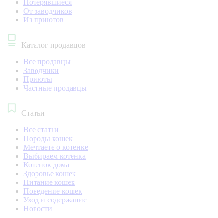
Потерявшиеся
От заводчиков
Из приютов
Каталог продавцов
Все продавцы
Заводчики
Приюты
Частные продавцы
Статьи
Все статьи
Породы кошек
Мечтаете о котенке
Выбираем котенка
Котенок дома
Здоровье кошек
Питание кошек
Поведение кошек
Уход и содержание
Новости