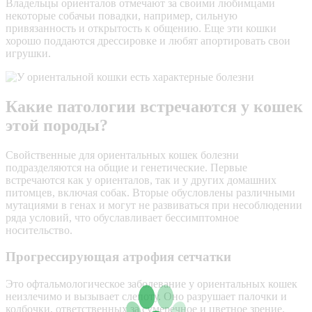
Владельцы ориенталов отмечают за своими любимцами
некоторые собачьи повадки, например, сильную
привязанность и открытость к общению. Еще эти кошки
хорошо поддаются дрессировке и любят апортировать свои
игрушки.
Какие патологии встречаются у кошек
этой породы?
Свойственные для ориентальных кошек болезни
подразделяются на общие и генетические. Первые
встречаются как у ориенталов, так и у других домашних
питомцев, включая собак. Вторые обусловлены различными
мутациями в генах и могут не развиваться при несоблюдении
ряда условий, что обуславливает бессимптомное
носительство.
Прогрессирующая атрофия сетчатки
Это офтальмологическое заболевание у ориентальных кошек
неизлечимо и вызывает слепоту. Оно разрушает
палочки и
колбочки
, ответственных за сумеречное и цветное зрение.