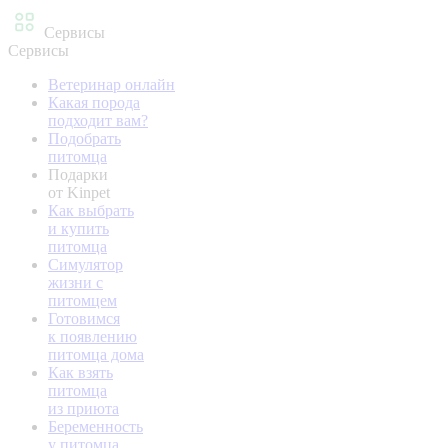
Сервисы
Сервисы
Ветеринар онлайн
Какая порода
подходит вам?
Подобрать
питомца
Подарки
от Kinpet
Как выбрать
и купить
питомца
Симулятор
жизни с
питомцем
Готовимся
к появлению
питомца дома
Как взять
питомца
из приюта
Беременность
у питомца