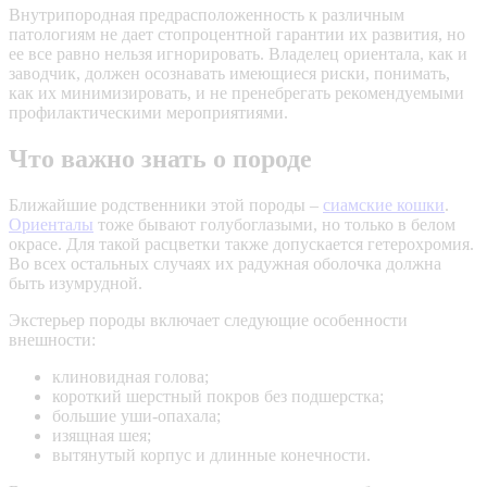
Внутрипородная предрасположенность к различным
патологиям не дает стопроцентной гарантии их развития, но
ее все равно нельзя игнорировать. Владелец ориентала, как и
заводчик, должен осознавать имеющиеся риски, понимать,
как их минимизировать, и не пренебрегать рекомендуемыми
профилактическими мероприятиями.
Что важно знать о породе
Ближайшие родственники этой породы –
сиамские кошки
.
Ориенталы
тоже бывают голубоглазыми, но только в белом
окрасе. Для такой расцветки также допускается
гетерохромия
.
Во всех остальных случаях их радужная оболочка должна
быть изумрудной.
Экстерьер
породы включает следующие особенности
внешности:
клиновидная голова;
короткий шерстный покров без подшерстка;
большие уши-опахала;
изящная шея;
вытянутый корпус и длинные конечности.