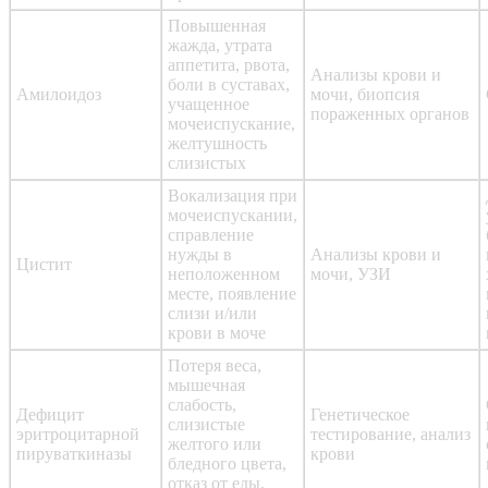
Повышенная
жажда, утрата
аппетита, рвота,
Анализы крови и
боли в суставах,
Амилоидоз
мочи, биопсия
учащенное
пораженных органов
мочеиспускание,
желтушность
слизистых
Вокализация при
мочеиспускании,
справление
нужды в
Анализы крови и
Цистит
неположенном
мочи, УЗИ
месте, появление
слизи и/или
крови в моче
Потеря веса,
мышечная
слабость,
Дефицит
Генетическое
слизистые
эритроцитарной
тестирование, анализ
желтого или
пируваткиназы
крови
бледного цвета,
отказ от еды,