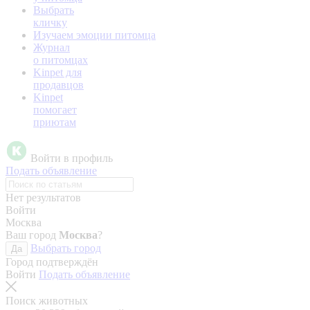
Выбрать
кличку
Изучаем эмоции питомца
Журнал
о питомцах
Kinpet для
продавцов
Kinpet
помогает
приютам
Войти в профиль
Подать объявление
Нет результатов
Войти
Москва
Ваш город
Москва
?
Выбрать город
Да
Город подтверждён
Войти
Подать объявление
Поиск животных