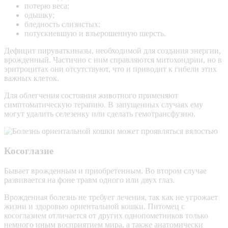
потерю веса;
одышку;
бледность слизистых;
потускневшую и взъерошенную шерсть.
Дефицит пируваткиназы, необходимой для создания энергии,
врожденный. Частично с ним справляются
митохондрии
, но в
эритроцитах они отсутствуют, что и приводит к гибели этих
важных клеток.
Для облегчения состояния животного применяют
симптоматическую терапию. В запущенных случаях ему
могут удалить селезенку или сделать
гемотрансфузию
.
Косоглазие
Бывает врожденным и приобретенным. Во втором случае
развивается на фоне травм одного или двух глаз.
Врожденная болезнь не требует лечения, так как не угрожает
жизни и здоровью ориентальной кошки. Питомец с
косоглазием отличается от других однопометников только
немного иным восприятием мира, а также анатомически