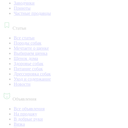
Заводчики
Приюты
Частные продавцы
Статьи
Все статьи
Породы собак
Мечтаете о щенке
Выбираем щенка
Щенок дома
Здоровье собак
Питание собак
Дрессировка собак
Уход и содержание
Новости
Объявления
Все объявления
На продажу
В добрые руки
Вязка