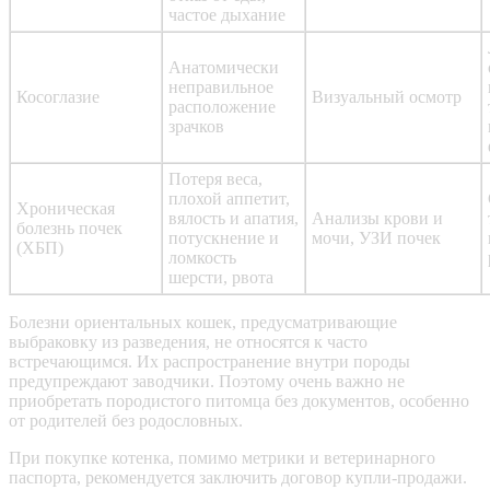
частое дыхание
Анатомически
неправильное
Косоглазие
Визуальный осмотр
расположение
зрачков
Потеря веса,
плохой аппетит,
Хроническая
вялость и апатия,
Анализы крови и
болезнь почек
потускнение и
мочи, УЗИ почек
(ХБП)
ломкость
шерсти, рвота
Болезни ориентальных кошек, предусматривающие
выбраковку из разведения, не относятся к часто
встречающимся. Их распространение внутри породы
предупреждают заводчики. Поэтому очень важно не
приобретать породистого питомца без документов, особенно
от родителей без родословных.
При покупке котенка, помимо метрики и ветеринарного
паспорта, рекомендуется заключить договор купли-продажи.