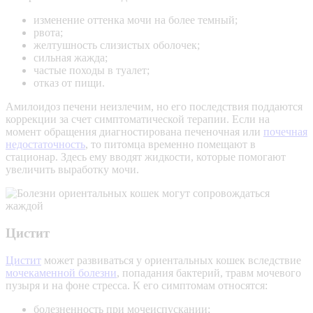
изменение оттенка мочи на более темный;
рвота;
желтушность слизистых оболочек;
сильная жажда;
частые походы в туалет;
отказ от пищи.
Амилоидоз печени неизлечим, но его последствия поддаются
коррекции за счет симптоматической терапии. Если на
момент обращения диагностирована печеночная или
почечная
недостаточность
, то питомца временно помещают в
стационар. Здесь ему вводят жидкости, которые помогают
увеличить выработку мочи.
Цистит
Цистит
может развиваться у ориентальных кошек вследствие
мочекаменной болезни
, попадания бактерий, травм мочевого
пузыря и на фоне стресса. К его симптомам относятся:
болезненность при мочеиспускании;