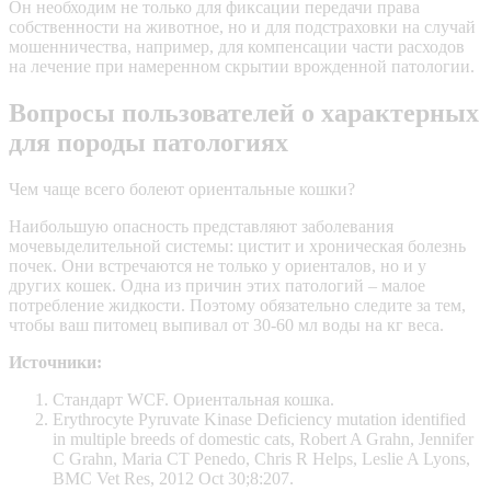
Он необходим не только для фиксации передачи права
собственности на животное, но и для подстраховки на случай
мошенничества, например, для компенсации части расходов
на лечение при намеренном скрытии врожденной патологии.
Вопросы пользователей о характерных
для породы патологиях
Чем чаще всего болеют ориентальные кошки?
Наибольшую опасность представляют заболевания
мочевыделительной системы: цистит и хроническая болезнь
почек. Они встречаются не только у ориенталов, но и у
других кошек. Одна из причин этих патологий – малое
потребление жидкости. Поэтому обязательно следите за тем,
чтобы ваш питомец выпивал от 30-60 мл воды на кг веса.
Источники:
Стандарт WCF. Ориентальная кошка.
Erythrocyte Pyruvate Kinase Deficiency mutation identified
in multiple breeds of domestic cats, Robert A Grahn, Jennifer
C Grahn, Maria CT Penedo, Chris R Helps, Leslie A Lyons,
BMC Vet Res, 2012 Oct 30;8:207.