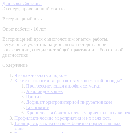
Данькова Светлана
Эксперт, проверивший статью
Ветеринарный врач
Опыт работы - 10 лет
Ветеринарный врач с многолетним опытом работы,
регулярный участник национальной ветеринарной
конференции, специалист общей практики и лабораторной
диагностики.
Содержание
Что важно знать о породе
Какие патологии встречаются у кошек этой породы?
Прогрессирующая атрофия сетчатки
Амилоидоз кошек
Цистит
Дефицит эритроцитарной пируваткиназы
Косоглазие
Хроническая болезнь почек у ориентальных кошек
Профилактические мероприятия и их важность
Таблица с кратким обзором болезней ориентальных
кошек