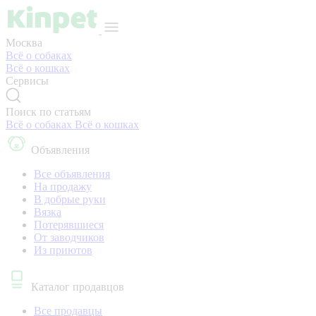
Москва
Всё о собаках
Всё о кошках
Сервисы
Поиск по статьям
Всё о собаках
Всё о кошках
Объявления
Все объявления
На продажу
В добрые руки
Вязка
Потерявшиеся
От заводчиков
Из приютов
Каталог продавцов
Все продавцы