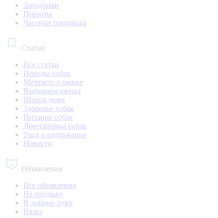
Заводчики
Приюты
Частные продавцы
Статьи
Все статьи
Породы собак
Мечтаете о щенке
Выбираем щенка
Щенок дома
Здоровье собак
Питание собак
Дрессировка собак
Уход и содержание
Новости
Объявления
Все объявления
На продажу
В добрые руки
Вязка