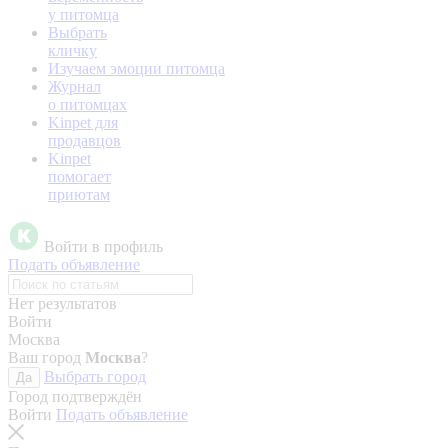
у питомца
Выбрать
кличку
Изучаем эмоции питомца
Журнал
о питомцах
Kinpet для
продавцов
Kinpet
помогает
приютам
Войти в профиль
Подать объявление
Нет результатов
Войти
Москва
Ваш город
Москва
?
Выбрать город
Да
Город подтверждён
Войти
Подать объявление