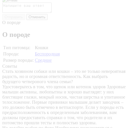
Отправить
Отменить
О породе
О породе
Тип питомца:
Кошки
Порода:
Беспородная
Размер породы:
Средние
Советы
Стать хозяином собаки или кошки – это не только невероятная
радость, но и огромная ответственность. Как выбрать
будущего четвероного члена семьи?
Удостоверьтесь в том, что щенок или котенок здоров
Здоровые
малыши активны, любопытны и хорошо выглядят: у них
блестящие глазки, мокрый носик, чистая шерстка и упитанное
телосложение. Первые прививки малышам делает заводчик –
это должно быть отмечено в ветпаспорте. Если у породы есть
предрасположенность к определенным заболеваниям, вам
должны предоставить справки о том, что родители и их
потомство прошли тесты и полностью здоровы.
Не делайте выбор по фото
Необходимо познакомиться с