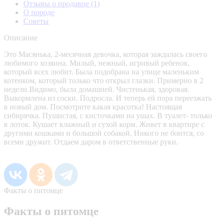
Отзывы о продавце
(1)
О породе
Советы
Описание
Это Масянька, 2-месячная девочка, которая заждалась своего
любимого хозяина. Милый, нежный, игривый ребенок,
который всех любит. Была подобрана на улице маленьким
котенком, который только что открыл глазки. Примерно в 2
недели.Видимо, была домашней. Чистенькая, здоровая.
Выкормлена из соски. Подросла. И теперь ей пора переезжать
в новый дом. Посмотрите какая красотка! Настоящая
сибирячка. Пушистая, с кисточками на ушах. В туалет- только
в лоток. Кушает влажный и сухой корм. Живет в квартире с
другими кошками и большой собакой. Никого не боится, со
всеми дружит. Отдаем даром в ответственные руки.
Факты о питомце
Факты о питомце