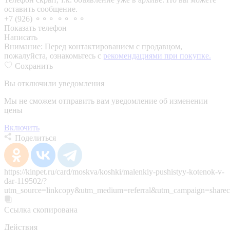
оставить сообщение.
+7 (926) ⚬⚬⚬ ⚬⚬ ⚬⚬
Показать телефон
Написать
Внимание:
Перед контактированием с продавцом,
пожалуйста, ознакомьтесь с
рекомендациями при покупке.
Сохранить
Вы отключили уведомления
Мы не сможем отправить вам уведомление об изменении
цены
Включить
Поделиться
https://kinpet.ru/card/moskva/koshki/malenkiy-pushistyy-kotenok-v-
dar-119502/?
utm_source=linkcopy&utm_medium=referral&utm_campaign=sharec
Ссылка скопирована
Действия