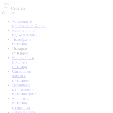
Сервисы
Сервисы
Установите
приложение Kinpet
Какая порода
подходит вам?
Подобрать
питомца
Подарки
от Kinpet
Как выбрать
и купить
питомца
Симулятор
жизни с
питомцем
Готовимся
к появлению
питомца дома
Как взять
питомца
из приюта
Беременность