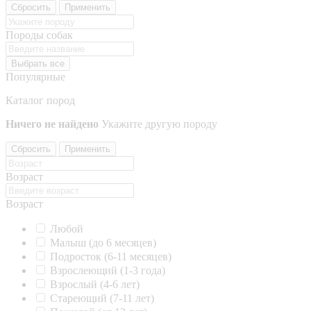
Сбросить
Применить
Породы собак
Выбрать все
Популярные
Каталог пород
Ничего не найдено
Укажите другую породу
Сбросить
Применить
Возраст
Возраст
Любой
Малыш (до 6 месяцев)
Подросток (6-11 месяцев)
Взрослеющий (1-3 года)
Взрослый (4-6 лет)
Стареющий (7-11 лет)