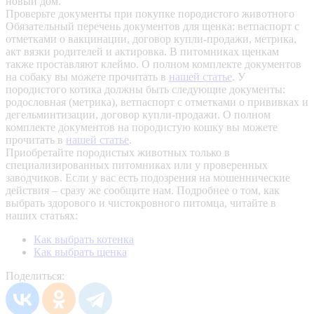
новый дом.
Проверьте документы при покупке породистого животного
Обязательный перечень документов для щенка: ветпаспорт с
отметками о вакцинации, договор купли-продажи, метрика,
акт вязки родителей и актировка. В питомниках щенкам
также проставляют клеймо. О полном комплекте документов
на собаку вы можете прочитать в
нашей статье
.
У
породистого котика должны быть следующие документы:
родословная (метрика), ветпаспорт с отметками о прививках и
дегельминтизации, договор купли-продажи. О полном
комплекте документов на породистую кошку вы можете
прочитать в
нашей статье
.
Приобретайте породистых животных только в
специализированных питомниках или у проверенных
заводчиков. Если у вас есть подозрения на мошеннические
действия – сразу же сообщите нам.
Подробнее о том, как
выбрать здорового и чистокровного питомца, читайте в
наших статьях:
Как выбрать котенка
Как выбрать щенка
Поделиться: