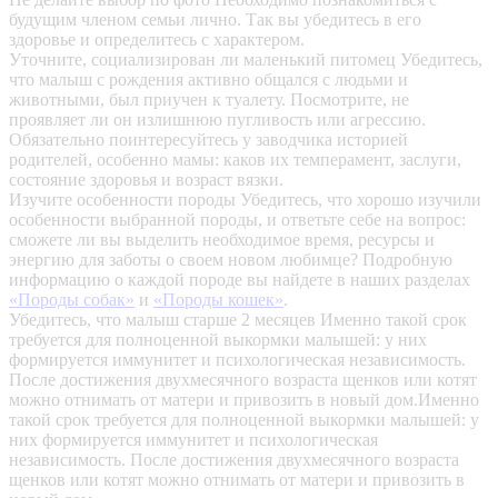
будущим членом семьи лично. Так вы убедитесь в его
здоровье и определитесь с характером.
Уточните, социализирован ли маленький питомец
Убедитесь,
что малыш с рождения активно общался с людьми и
животными, был приучен к туалету. Посмотрите, не
проявляет ли он излишнюю пугливость или агрессию.
Обязательно поинтересуйтесь у заводчика историей
родителей, особенно мамы: каков их темперамент, заслуги,
состояние здоровья и возраст вязки.
Изучите особенности породы
Убедитесь, что хорошо изучили
особенности выбранной породы, и ответьте себе на вопрос:
сможете ли вы выделить необходимое время, ресурсы и
энергию для заботы о своем новом любимце? Подробную
информацию о каждой породе вы найдете в наших разделах
«Породы собак»
и
«Породы кошек»
.
Убедитесь, что малыш старше 2 месяцев
Именно такой срок
требуется для полноценной выкормки малышей: у них
формируется иммунитет и психологическая независимость.
После достижения двухмесячного возраста щенков или котят
можно отнимать от матери и привозить в новый дом.Именно
такой срок требуется для полноценной выкормки малышей: у
них формируется иммунитет и психологическая
независимость. После достижения двухмесячного возраста
щенков или котят можно отнимать от матери и привозить в