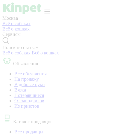
Москва
Всё о собаках
Всё о кошках
Сервисы
Поиск по статьям
Всё о собаках
Всё о кошках
Объявления
Все объявления
На продажу
В добрые руки
Вязка
Потерявшиеся
От заводчиков
Из приютов
Каталог продавцов
Все продавцы