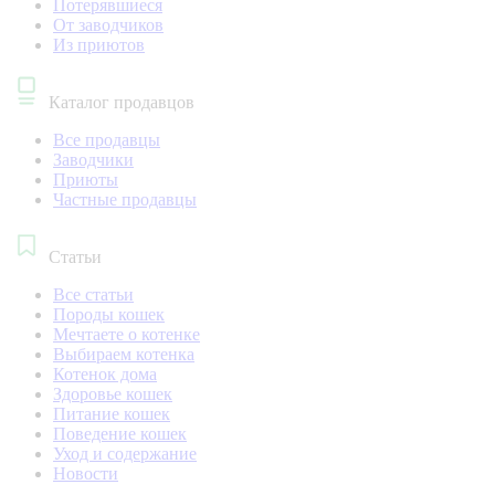
Потерявшиеся
От заводчиков
Из приютов
Каталог продавцов
Все продавцы
Заводчики
Приюты
Частные продавцы
Статьи
Все статьи
Породы кошек
Мечтаете о котенке
Выбираем котенка
Котенок дома
Здоровье кошек
Питание кошек
Поведение кошек
Уход и содержание
Новости