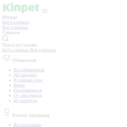
Москва
Всё о собаках
Всё о кошках
Сервисы
Поиск по статьям
Всё о собаках
Всё о кошках
Объявления
Все объявления
На продажу
В добрые руки
Вязка
Потерявшиеся
От заводчиков
Из приютов
Каталог продавцов
Все продавцы