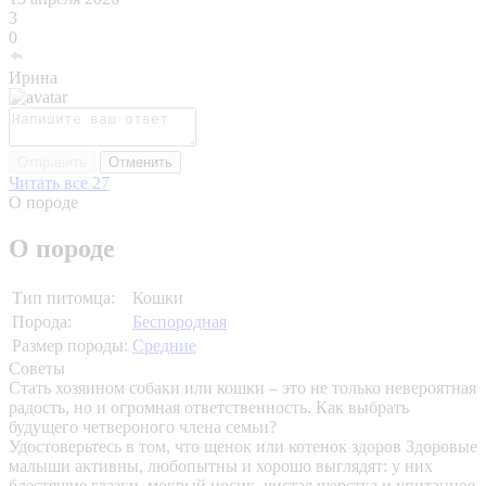
3
0
Ирина
Отправить
Отменить
Читать все 27
О породе
О породе
Тип питомца:
Кошки
Порода:
Беспородная
Размер породы:
Средние
Советы
Стать хозяином собаки или кошки – это не только невероятная
радость, но и огромная ответственность. Как выбрать
будущего четвероного члена семьи?
Удостоверьтесь в том, что щенок или котенок здоров
Здоровые
малыши активны, любопытны и хорошо выглядят: у них
блестящие глазки, мокрый носик, чистая шерстка и упитанное