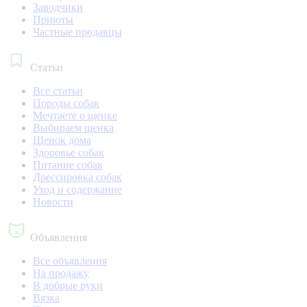
Заводчики
Приюты
Частные продавцы
Статьи
Все статьи
Породы собак
Мечтаете о щенке
Выбираем щенка
Щенок дома
Здоровье собак
Питание собак
Дрессировка собак
Уход и содержание
Новости
Объявления
Все объявления
На продажу
В добрые руки
Вязка