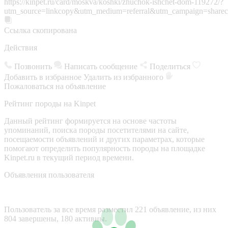
https://kinpet.ru/card/moskva/koshki/zhuchok-ishchet-dom-119272/?
utm_source=linkcopy&utm_medium=referral&utm_campaign=sharec
Ссылка скопирована
Действия
Позвонить
Написать сообщение
Поделиться
Добавить в избранное
Удалить из избранного
Пожаловаться на объявление
Рейтинг породы на Kinpet
Данный рейтинг формируется на основе частоты
упоминаний, поиска породы посетителями на сайте,
посещаемости объявлений и других параметрах, которые
помогают определить популярность породы на площадке
Kinpet.ru в текущий период времени.
Объявления пользователя
Пользователь за все время разместил 221 объявление, из них
804 завершены, 180 активны.