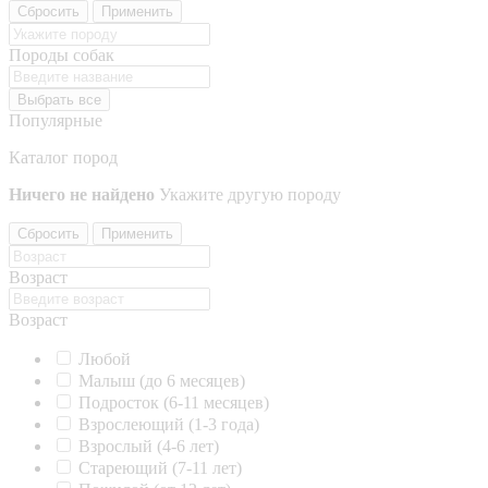
Сбросить
Применить
Породы собак
Выбрать все
Популярные
Каталог пород
Ничего не найдено
Укажите другую породу
Сбросить
Применить
Возраст
Возраст
Любой
Малыш (до 6 месяцев)
Подросток (6-11 месяцев)
Взрослеющий (1-3 года)
Взрослый (4-6 лет)
Стареющий (7-11 лет)