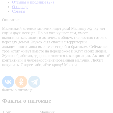
Отзывы о продавце
(27)
О породе
Советы
Описание
Маленький котенок мальчик ищет дом! Малышу Жучку нет
еще и двух месяцев. Но он уже кушает сам, умеет
вылизываться, ходит в лоточек, в общем, полностью готов к
переезду домой. Жучок был спасен с территории
авиационного завод вместе с сестрой и братиком. Сейчас все
трое котят живут вместе на передержке и ждут своих людей.
Жучок обработан, здоров, готовится к вакцинации. Активный
контактный и человекоориентированный мальчик. Любит
покушать. Скорее забирайте кроху! Москва
Факты о питомце
Факты о питомце
Пол:
Мальчик