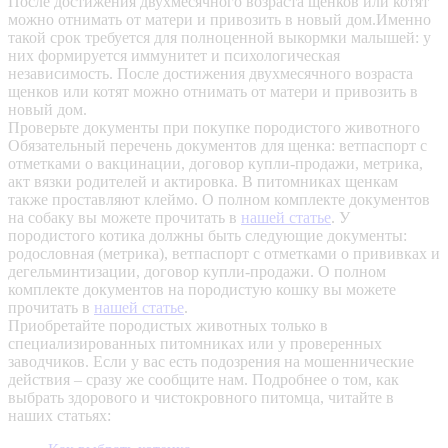
После достижения двухмесячного возраста щенков или котят
можно отнимать от матери и привозить в новый дом.Именно
такой срок требуется для полноценной выкормки малышей: у
них формируется иммунитет и психологическая
независимость. После достижения двухмесячного возраста
щенков или котят можно отнимать от матери и привозить в
новый дом.
Проверьте документы при покупке породистого животного
Обязательный перечень документов для щенка: ветпаспорт с
отметками о вакцинации, договор купли-продажи, метрика,
акт вязки родителей и актировка. В питомниках щенкам
также проставляют клеймо. О полном комплекте документов
на собаку вы можете прочитать в
нашей статье
.
У
породистого котика должны быть следующие документы:
родословная (метрика), ветпаспорт с отметками о прививках и
дегельминтизации, договор купли-продажи. О полном
комплекте документов на породистую кошку вы можете
прочитать в
нашей статье
.
Приобретайте породистых животных только в
специализированных питомниках или у проверенных
заводчиков. Если у вас есть подозрения на мошеннические
действия – сразу же сообщите нам.
Подробнее о том, как
выбрать здорового и чистокровного питомца, читайте в
наших статьях: