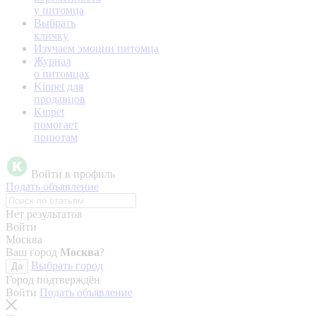
у питомца
Выбрать
кличку
Изучаем эмоции питомца
Журнал
о питомцах
Kinpet для
продавцов
Kinpet
помогает
приютам
Войти в профиль
Подать объявление
Нет результатов
Войти
Москва
Ваш город
Москва
?
Выбрать город
Да
Город подтверждён
Войти
Подать объявление