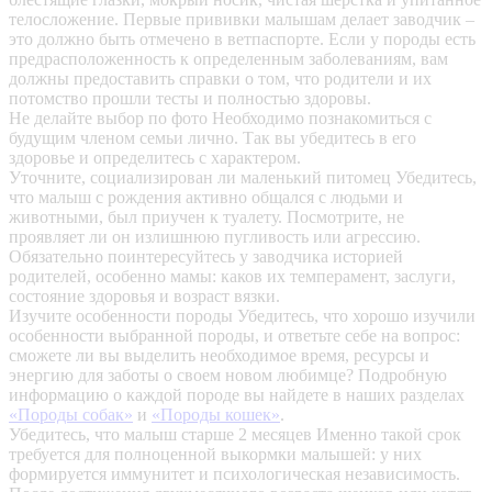
телосложение. Первые прививки малышам делает заводчик –
это должно быть отмечено в ветпаспорте. Если у породы есть
предрасположенность к определенным заболеваниям, вам
должны предоставить справки о том, что родители и их
потомство прошли тесты и полностью здоровы.
Не делайте выбор по фото
Необходимо познакомиться с
будущим членом семьи лично. Так вы убедитесь в его
здоровье и определитесь с характером.
Уточните, социализирован ли маленький питомец
Убедитесь,
что малыш с рождения активно общался с людьми и
животными, был приучен к туалету. Посмотрите, не
проявляет ли он излишнюю пугливость или агрессию.
Обязательно поинтересуйтесь у заводчика историей
родителей, особенно мамы: каков их темперамент, заслуги,
состояние здоровья и возраст вязки.
Изучите особенности породы
Убедитесь, что хорошо изучили
особенности выбранной породы, и ответьте себе на вопрос:
сможете ли вы выделить необходимое время, ресурсы и
энергию для заботы о своем новом любимце? Подробную
информацию о каждой породе вы найдете в наших разделах
«Породы собак»
и
«Породы кошек»
.
Убедитесь, что малыш старше 2 месяцев
Именно такой срок
требуется для полноценной выкормки малышей: у них
формируется иммунитет и психологическая независимость.