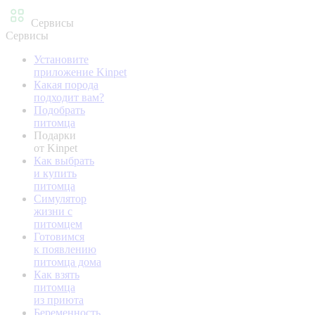
Сервисы
Сервисы
Установите
приложение Kinpet
Какая порода
подходит вам?
Подобрать
питомца
Подарки
от Kinpet
Как выбрать
и купить
питомца
Симулятор
жизни с
питомцем
Готовимся
к появлению
питомца дома
Как взять
питомца
из приюта
Беременность