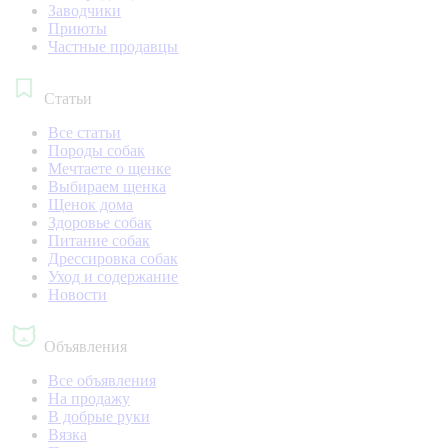
Заводчики
Приюты
Частные продавцы
Статьи
Все статьи
Породы собак
Мечтаете о щенке
Выбираем щенка
Щенок дома
Здоровье собак
Питание собак
Дрессировка собак
Уход и содержание
Новости
Объявления
Все объявления
На продажу
В добрые руки
Вязка