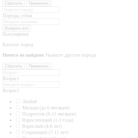
Сбросить
Применить
Породы собак
Выбрать все
Популярные
Каталог пород
Ничего не найдено
Укажите другую породу
Сбросить
Применить
Возраст
Возраст
Любой
Малыш (до 6 месяцев)
Подросток (6-11 месяцев)
Взрослеющий (1-3 года)
Взрослый (4-6 лет)
Стареющий (7-11 лет)