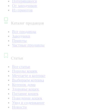
Потерявшиеся
От заводчиков
Из приютов
Каталог продавцов
Все продавцы
Заводчики
Приюты
Частные продавцы
Статьи
Все статьи
Породы кошек
Мечтаете о котенке
Выбираем котенка
Котенок дома
Здоровье кошек
Питание кошек
Поведение кошек
Уход и содержание
Новости