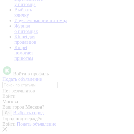
у питомца
Выбрать
кличку
Изучаем эмоции питомца
Журнал
о питомцах
Kinpet для
продавцов
Kinpet
помогает
приютам
Войти в профиль
Подать объявление
Нет результатов
Войти
Москва
Ваш город
Москва
?
Выбрать город
Да
Город подтверждён
Войти
Подать объявление