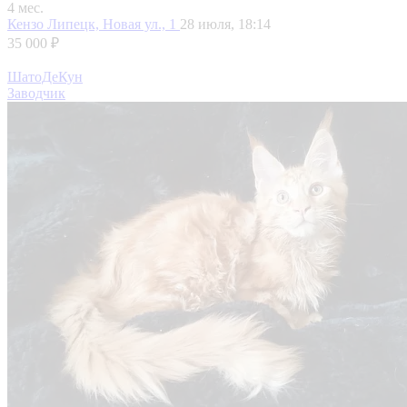
4 мес.
Кензо
Липецк, Новая ул., 1
28 июля, 18:14
35 000 ₽
ШатоДеКун
Заводчик