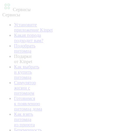
Сервисы
Сервисы
Установите
приложение Kinpet
Какая порода
подходит вам?
Подобрать
питомца
Подарки
от Kinpet
Как выбрать
и купить
питомца
Симулятор
жизни с
питомцем
Готовимся
к появлению
питомца дома
Как взять
питомца
из приюта
Беременность