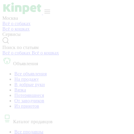
Москва
Всё о собаках
Всё о кошках
Сервисы
Поиск по статьям
Всё о собаках
Всё о кошках
Объявления
Все объявления
На продажу
В добрые руки
Вязка
Потерявшиеся
От заводчиков
Из приютов
Каталог продавцов
Все продавцы