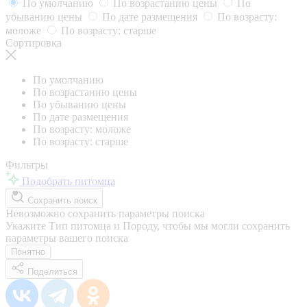
По умолчанию
По возрастанию цены
По
убыванию цены
По дате размещения
По возрасту:
моложе
По возрасту: старше
Сортировка
По умолчанию
По возрастанию цены
По убыванию цены
По дате размещения
По возрасту: моложе
По возрасту: старше
Фильтры
Подобрать питомца
Сохранить поиск
Невозможно сохранить параметры поиска
Укажите Тип питомца и Породу, чтобы мы могли сохранить
параметры вашего поиска
Понятно
Поделиться