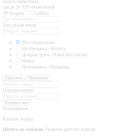
Поиск животных
среди 20 329 объявлений
Кошки
Собаки
Тип объявления
Все объявления
На продажу / Купить
Добрые руки / Взять бесплатно
Вязка
Потерялись / Найдены
Сбросить
Применить
Породы кошек
Выбрать все
Популярные
Каталог пород
Ничего не найдено
Укажите другую породу