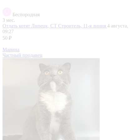
Беспородная
3 мес.
Отдать котят
Липецк, СТ Строитель, 11-я линия
4 августа,
09:27
50 ₽
Марина
Частный продавец