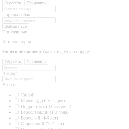
Сбросить
Применить
Породы собак
Выбрать все
Популярные
Каталог пород
Ничего не найдено
Укажите другую породу
Сбросить
Применить
Возраст
Возраст
Любой
Малыш (до 6 месяцев)
Подросток (6-11 месяцев)
Взрослеющий (1-3 года)
Взрослый (4-6 лет)
Стареющий (7-11 лет)