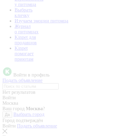
у питомца
Выбрать
кличку
Изучаем эмоции питомца
Журнал
о питомцах
Kinpet для
продавцов
Kinpet
помогает
приютам
Войти в профиль
Подать объявление
Нет результатов
Войти
Москва
Ваш город
Москва
?
Выбрать город
Да
Город подтверждён
Войти
Подать объявление