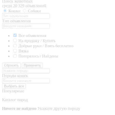
Поиск животных
среди 20 329 объявлений
Кошки
Собаки
Тип объявления
Все объявления
На продажу / Купить
Добрые руки / Взять бесплатно
Вязка
Потерялись / Найдены
Сбросить
Применить
Породы кошек
Выбрать все
Популярные
Каталог пород
Ничего не найдено
Укажите другую породу