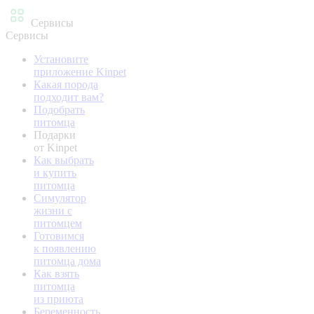
Сервисы
Сервисы
Установите
приложение Kinpet
Какая порода
подходит вам?
Подобрать
питомца
Подарки
от Kinpet
Как выбрать
и купить
питомца
Симулятор
жизни с
питомцем
Готовимся
к появлению
питомца дома
Как взять
питомца
из приюта
Беременность