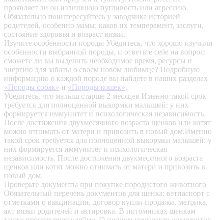
проявляет ли он излишнюю пугливость или агрессию.
Обязательно поинтересуйтесь у заводчика историей
родителей, особенно мамы: каков их темперамент, заслуги,
состояние здоровья и возраст вязки.
Изучите особенности породы
Убедитесь, что хорошо изучили
особенности выбранной породы, и ответьте себе на вопрос:
сможете ли вы выделить необходимое время, ресурсы и
энергию для заботы о своем новом любимце? Подробную
информацию о каждой породе вы найдете в наших разделах
«Породы собак»
и
«Породы кошек»
.
Убедитесь, что малыш старше 2 месяцев
Именно такой срок
требуется для полноценной выкормки малышей: у них
формируется иммунитет и психологическая независимость.
После достижения двухмесячного возраста щенков или котят
можно отнимать от матери и привозить в новый дом.Именно
такой срок требуется для полноценной выкормки малышей: у
них формируется иммунитет и психологическая
независимость. После достижения двухмесячного возраста
щенков или котят можно отнимать от матери и привозить в
новый дом.
Проверьте документы при покупке породистого животного
Обязательный перечень документов для щенка: ветпаспорт с
отметками о вакцинации, договор купли-продажи, метрика,
акт вязки родителей и актировка. В питомниках щенкам
также проставляют клеймо. О полном комплекте документов