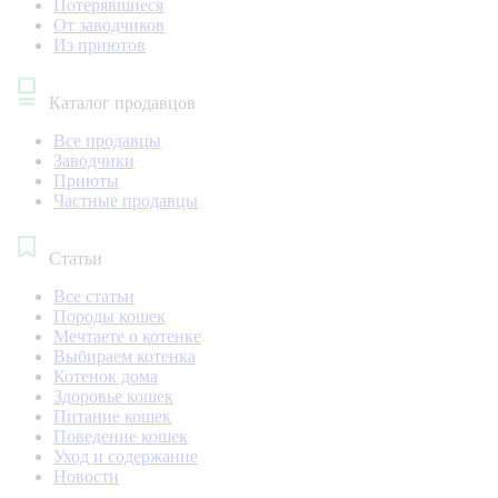
Потерявшиеся
От заводчиков
Из приютов
Каталог продавцов
Все продавцы
Заводчики
Приюты
Частные продавцы
Статьи
Все статьи
Породы кошек
Мечтаете о котенке
Выбираем котенка
Котенок дома
Здоровье кошек
Питание кошек
Поведение кошек
Уход и содержание
Новости