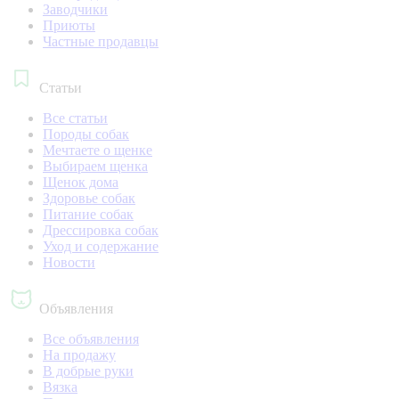
Заводчики
Приюты
Частные продавцы
Статьи
Все статьи
Породы собак
Мечтаете о щенке
Выбираем щенка
Щенок дома
Здоровье собак
Питание собак
Дрессировка собак
Уход и содержание
Новости
Объявления
Все объявления
На продажу
В добрые руки
Вязка