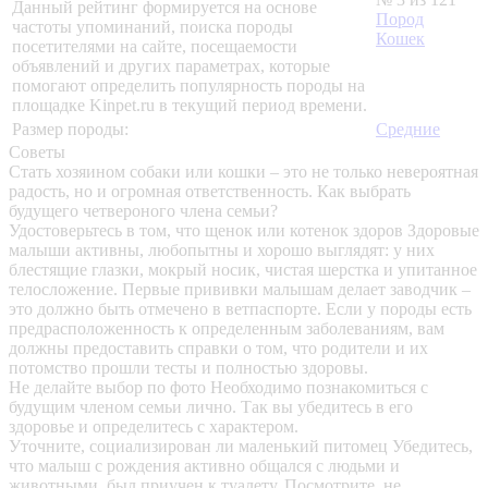
Данный рейтинг формируется на основе
Пород
частоты упоминаний, поиска породы
Кошек
посетителями на сайте, посещаемости
объявлений и других параметрах, которые
помогают определить популярность породы на
площадке Kinpet.ru в текущий период времени.
Размер породы:
Средние
Советы
Стать хозяином собаки или кошки – это не только невероятная
радость, но и огромная ответственность. Как выбрать
будущего четвероного члена семьи?
Удостоверьтесь в том, что щенок или котенок здоров
Здоровые
малыши активны, любопытны и хорошо выглядят: у них
блестящие глазки, мокрый носик, чистая шерстка и упитанное
телосложение. Первые прививки малышам делает заводчик –
это должно быть отмечено в ветпаспорте. Если у породы есть
предрасположенность к определенным заболеваниям, вам
должны предоставить справки о том, что родители и их
потомство прошли тесты и полностью здоровы.
Не делайте выбор по фото
Необходимо познакомиться с
будущим членом семьи лично. Так вы убедитесь в его
здоровье и определитесь с характером.
Уточните, социализирован ли маленький питомец
Убедитесь,
что малыш с рождения активно общался с людьми и
животными, был приучен к туалету. Посмотрите, не