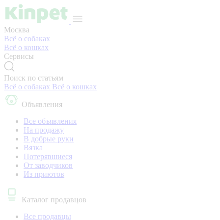
Москва
Всё о собаках
Всё о кошках
Сервисы
Поиск по статьям
Всё о собаках
Всё о кошках
Объявления
Все объявления
На продажу
В добрые руки
Вязка
Потерявшиеся
От заводчиков
Из приютов
Каталог продавцов
Все продавцы