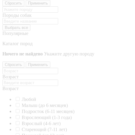
Сбросить
Применить
Породы собак
Выбрать все
Популярные
Каталог пород
Ничего не найдено
Укажите другую породу
Сбросить
Применить
Возраст
Возраст
Любой
Малыш (до 6 месяцев)
Подросток (6-11 месяцев)
Взрослеющий (1-3 года)
Взрослый (4-6 лет)
Стареющий (7-11 лет)