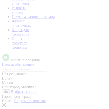
у питомца
Выбрать
кличку
Изучаем эмоции питомца
Журнал
о питомцах
Kinpet для
продавцов
Kinpet
помогает
приютам
Войти в профиль
Подать объявление
Нет результатов
Войти
Москва
Ваш город
Москва
?
Выбрать город
Да
Город подтверждён
Войти
Подать объявление