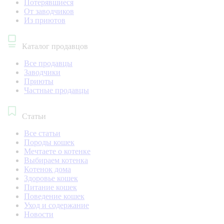
Потерявшиеся
От заводчиков
Из приютов
Каталог продавцов
Все продавцы
Заводчики
Приюты
Частные продавцы
Статьи
Все статьи
Породы кошек
Мечтаете о котенке
Выбираем котенка
Котенок дома
Здоровье кошек
Питание кошек
Поведение кошек
Уход и содержание
Новости