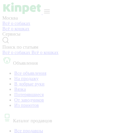
Москва
Всё о собаках
Всё о кошках
Сервисы
Поиск по статьям
Всё о собаках
Всё о кошках
Объявления
Все объявления
На продажу
В добрые руки
Вязка
Потерявшиеся
От заводчиков
Из приютов
Каталог продавцов
Все продавцы