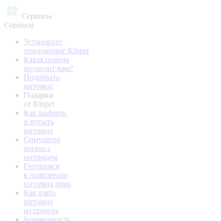
Сервисы
Сервисы
Установите
приложение Kinpet
Какая порода
подходит вам?
Подобрать
питомца
Подарки
от Kinpet
Как выбрать
и купить
питомца
Симулятор
жизни с
питомцем
Готовимся
к появлению
питомца дома
Как взять
питомца
из приюта
Беременность