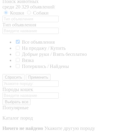
Поиск животных
среди 20 329 объявлений
Кошки
Собаки
Тип объявления
Все объявления
На продажу / Купить
Добрые руки / Взять бесплатно
Вязка
Потерялись / Найдены
Сбросить
Применить
Породы кошек
Выбрать все
Популярные
Каталог пород
Ничего не найдено
Укажите другую породу