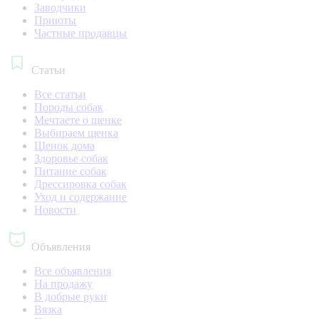
Заводчики
Приюты
Частные продавцы
Статьи
Все статьи
Породы собак
Мечтаете о щенке
Выбираем щенка
Щенок дома
Здоровье собак
Питание собак
Дрессировка собак
Уход и содержание
Новости
Объявления
Все объявления
На продажу
В добрые руки
Вязка