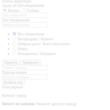
Поиск животных
среди 20 329 объявлений
Кошки
Собаки
Тип объявления
Все объявления
На продажу / Купить
Добрые руки / Взять бесплатно
Вязка
Потерялись / Найдены
Сбросить
Применить
Породы кошек
Выбрать все
Популярные
Каталог пород
Ничего не найдено
Укажите другую породу