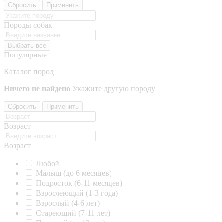
Сбросить
Применить
Породы собак
Выбрать все
Популярные
Каталог пород
Ничего не найдено
Укажите другую породу
Сбросить
Применить
Возраст
Возраст
Любой
Малыш (до 6 месяцев)
Подросток (6-11 месяцев)
Взрослеющий (1-3 года)
Взрослый (4-6 лет)
Стареющий (7-11 лет)