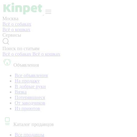
Москва
Всё о собаках
Всё о кошках
Сервисы
Поиск по статьям
Всё о собаках
Всё о кошках
Объявления
Все объявления
На продажу
В добрые руки
Вязка
Потерявшиеся
От заводчиков
Из приютов
Каталог продавцов
Все продавцы