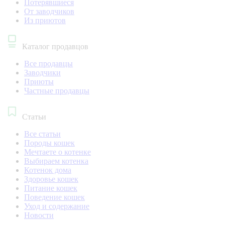
Потерявшиеся
От заводчиков
Из приютов
Каталог продавцов
Все продавцы
Заводчики
Приюты
Частные продавцы
Статьи
Все статьи
Породы кошек
Мечтаете о котенке
Выбираем котенка
Котенок дома
Здоровье кошек
Питание кошек
Поведение кошек
Уход и содержание
Новости