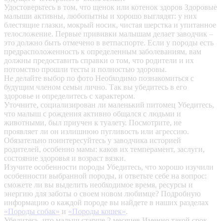
Удостоверьтесь в том, что щенок или котенок здоров
Здоровые
малыши активны, любопытны и хорошо выглядят: у них
блестящие глазки, мокрый носик, чистая шерстка и упитанное
телосложение. Первые прививки малышам делает заводчик –
это должно быть отмечено в ветпаспорте. Если у породы есть
предрасположенность к определенным заболеваниям, вам
должны предоставить справки о том, что родители и их
потомство прошли тесты и полностью здоровы.
Не делайте выбор по фото
Необходимо познакомиться с
будущим членом семьи лично. Так вы убедитесь в его
здоровье и определитесь с характером.
Уточните, социализирован ли маленький питомец
Убедитесь,
что малыш с рождения активно общался с людьми и
животными, был приучен к туалету. Посмотрите, не
проявляет ли он излишнюю пугливость или агрессию.
Обязательно поинтересуйтесь у заводчика историей
родителей, особенно мамы: каков их темперамент, заслуги,
состояние здоровья и возраст вязки.
Изучите особенности породы
Убедитесь, что хорошо изучили
особенности выбранной породы, и ответьте себе на вопрос:
сможете ли вы выделить необходимое время, ресурсы и
энергию для заботы о своем новом любимце? Подробную
информацию о каждой породе вы найдете в наших разделах
«Породы собак»
и
«Породы кошек»
.
Убедитесь, что малыш старше 2 месяцев
Именно такой срок