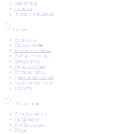
Заводчики
Приюты
Частные продавцы
Статьи
Все статьи
Породы собак
Мечтаете о щенке
Выбираем щенка
Щенок дома
Здоровье собак
Питание собак
Дрессировка собак
Уход и содержание
Новости
Объявления
Все объявления
На продажу
В добрые руки
Вязка