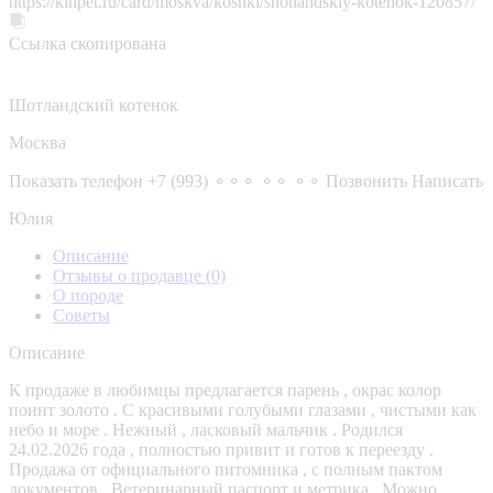
https://kinpet.ru/card/moskva/koshki/shotlandskiy-kotenok-120857/
Ссылка скопирована
Шотландский котенок
Москва
Показать телефон
+7 (993) ⚬⚬⚬ ⚬⚬ ⚬⚬
Позвонить
Написать
Юлия
Описание
Отзывы о продавце
(0)
О породе
Советы
Описание
К продаже в любимцы предлагается парень , окрас колор
поинт золото . С красивыми голубыми глазами , чистыми как
небо и море . Нежный , ласковый мальчик . Родился
24.02.2026 года , полностью привит и готов к переезду .
Продажа от официального питомника , с полным пактом
документов . Ветеринарный паспорт и метрика . Можно