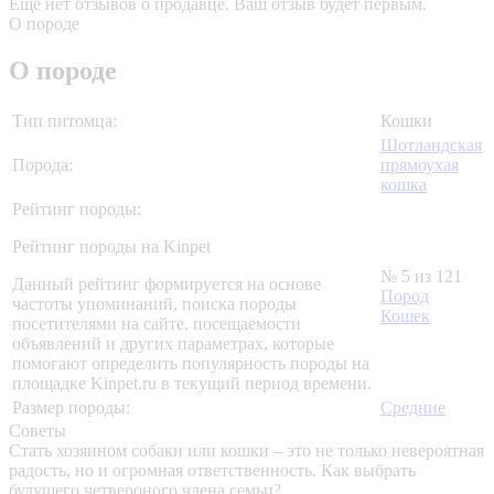
Еще нет отзывов о продавце. Ваш отзыв будет первым.
О породе
О породе
Тип питомца:
Кошки
Шотландская
Порода:
прямоухая
кошка
Рейтинг породы:
Рейтинг породы на Kinpet
№ 5 из 121
Данный рейтинг формируется на основе
Пород
частоты упоминаний, поиска породы
Кошек
посетителями на сайте, посещаемости
объявлений и других параметрах, которые
помогают определить популярность породы на
площадке Kinpet.ru в текущий период времени.
Размер породы:
Средние
Советы
Стать хозяином собаки или кошки – это не только невероятная
радость, но и огромная ответственность. Как выбрать
будущего четвероного члена семьи?