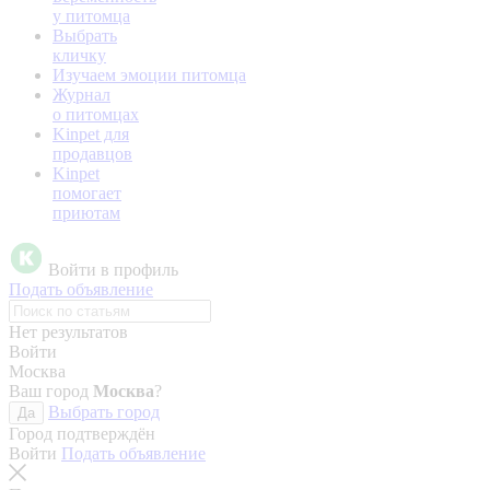
у питомца
Выбрать
кличку
Изучаем эмоции питомца
Журнал
о питомцах
Kinpet для
продавцов
Kinpet
помогает
приютам
Войти в профиль
Подать объявление
Нет результатов
Войти
Москва
Ваш город
Москва
?
Выбрать город
Да
Город подтверждён
Войти
Подать объявление