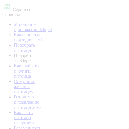
Сервисы
Сервисы
Установите
приложение Kinpet
Какая порода
подходит вам?
Подобрать
питомца
Подарки
от Kinpet
Как выбрать
и купить
питомца
Симулятор
жизни с
питомцем
Готовимся
к появлению
питомца дома
Как взять
питомца
из приюта
Беременность