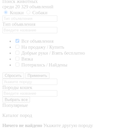
Поиск животных
среди 20 329 объявлений
Кошки
Собаки
Тип объявления
Все объявления
На продажу / Купить
Добрые руки / Взять бесплатно
Вязка
Потерялись / Найдены
Сбросить
Применить
Породы кошек
Выбрать все
Популярные
Каталог пород
Ничего не найдено
Укажите другую породу