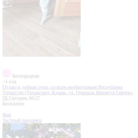
Беспородная
~1 год
Отдаю в добрые руки, со всем необходимым
Республика
Татарстан (Татарстан), Казань, ул. Генерала Махмута Гареева,
5Б
Сегодня, 09:27
Бесплатно
Яна
Частный продавец