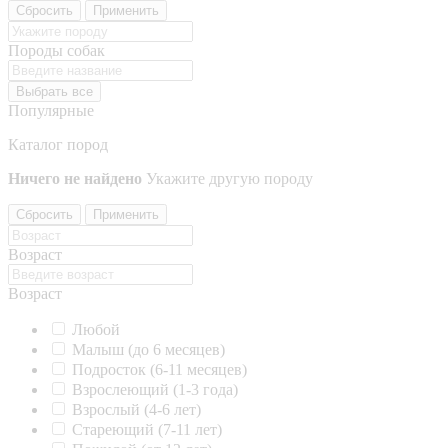
Сбросить
Применить
Породы собак
Выбрать все
Популярные
Каталог пород
Ничего не найдено
Укажите другую породу
Сбросить
Применить
Возраст
Возраст
Любой
Малыш (до 6 месяцев)
Подросток (6-11 месяцев)
Взрослеющий (1-3 года)
Взрослый (4-6 лет)
Стареющий (7-11 лет)