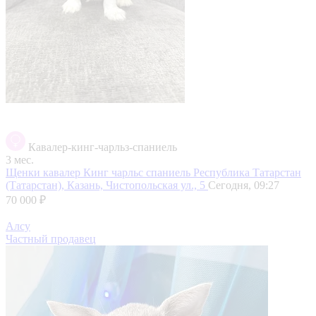
Кавалер-кинг-чарльз-спаниель
3 мес.
Щенки кавалер Кинг чарльс спаниель
Республика Татарстан
(Татарстан), Казань, Чистопольская ул., 5
Сегодня, 09:27
70 000 ₽
Алсу
Частный продавец