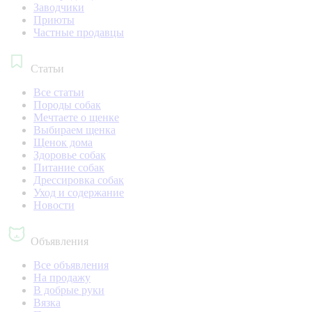
Заводчики
Приюты
Частные продавцы
Статьи
Все статьи
Породы собак
Мечтаете о щенке
Выбираем щенка
Щенок дома
Здоровье собак
Питание собак
Дрессировка собак
Уход и содержание
Новости
Объявления
Все объявления
На продажу
В добрые руки
Вязка