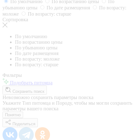
По умолчанию
По возрастанию цены
По
убыванию цены
По дате размещения
По возрасту:
моложе
По возрасту: старше
Сортировка
По умолчанию
По возрастанию цены
По убыванию цены
По дате размещения
По возрасту: моложе
По возрасту: старше
Фильтры
Подобрать питомца
Сохранить поиск
Невозможно сохранить параметры поиска
Укажите Тип питомца и Породу, чтобы мы могли сохранить
параметры вашего поиска
Понятно
Поделиться