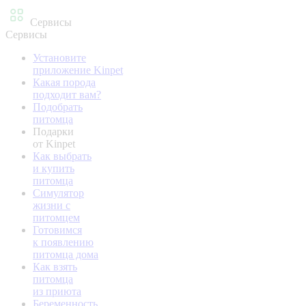
Сервисы
Сервисы
Установите
приложение Kinpet
Какая порода
подходит вам?
Подобрать
питомца
Подарки
от Kinpet
Как выбрать
и купить
питомца
Симулятор
жизни с
питомцем
Готовимся
к появлению
питомца дома
Как взять
питомца
из приюта
Беременность