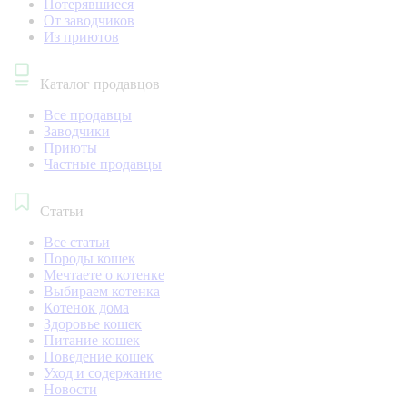
Потерявшиеся
От заводчиков
Из приютов
Каталог продавцов
Все продавцы
Заводчики
Приюты
Частные продавцы
Статьи
Все статьи
Породы кошек
Мечтаете о котенке
Выбираем котенка
Котенок дома
Здоровье кошек
Питание кошек
Поведение кошек
Уход и содержание
Новости