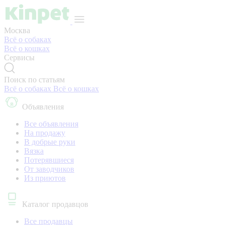
Москва
Всё о собаках
Всё о кошках
Сервисы
Поиск по статьям
Всё о собаках
Всё о кошках
Объявления
Все объявления
На продажу
В добрые руки
Вязка
Потерявшиеся
От заводчиков
Из приютов
Каталог продавцов
Все продавцы