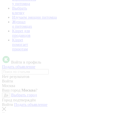
у питомца
Выбрать
кличку
Изучаем эмоции питомца
Журнал
о питомцах
Kinpet для
продавцов
Kinpet
помогает
приютам
Войти в профиль
Подать объявление
Нет результатов
Войти
Москва
Ваш город
Москва
?
Выбрать город
Да
Город подтверждён
Войти
Подать объявление