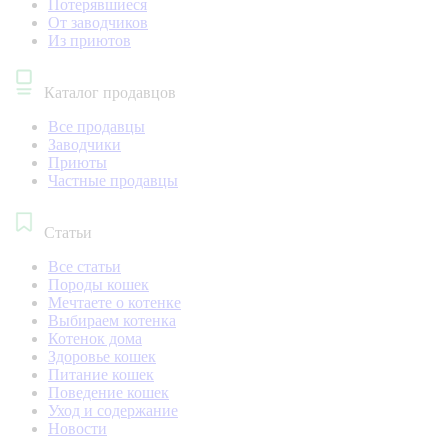
Потерявшиеся
От заводчиков
Из приютов
Каталог продавцов
Все продавцы
Заводчики
Приюты
Частные продавцы
Статьи
Все статьи
Породы кошек
Мечтаете о котенке
Выбираем котенка
Котенок дома
Здоровье кошек
Питание кошек
Поведение кошек
Уход и содержание
Новости