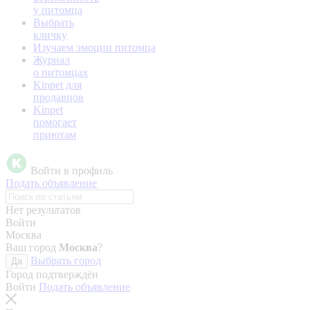
у питомца
Выбрать
кличку
Изучаем эмоции питомца
Журнал
о питомцах
Kinpet для
продавцов
Kinpet
помогает
приютам
Войти в профиль
Подать объявление
Нет результатов
Войти
Москва
Ваш город
Москва
?
Выбрать город
Да
Город подтверждён
Войти
Подать объявление