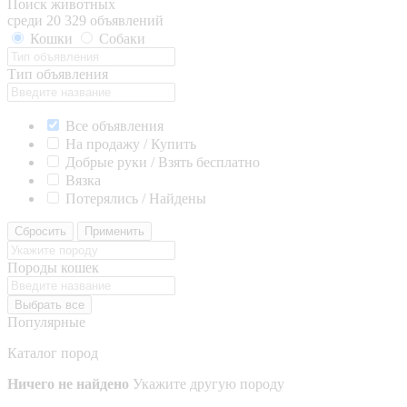
Поиск животных
среди 20 329 объявлений
Кошки
Собаки
Тип объявления
Все объявления
На продажу / Купить
Добрые руки / Взять бесплатно
Вязка
Потерялись / Найдены
Сбросить
Применить
Породы кошек
Выбрать все
Популярные
Каталог пород
Ничего не найдено
Укажите другую породу