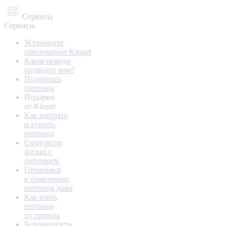
Сервисы
Сервисы
Установите
приложение Kinpet
Какая порода
подходит вам?
Подобрать
питомца
Подарки
от Kinpet
Как выбрать
и купить
питомца
Симулятор
жизни с
питомцем
Готовимся
к появлению
питомца дома
Как взять
питомца
из приюта
Беременность