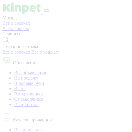
Москва
Всё о собаках
Всё о кошках
Сервисы
Поиск по статьям
Всё о собаках
Всё о кошках
Объявления
Все объявления
На продажу
В добрые руки
Вязка
Потерявшиеся
От заводчиков
Из приютов
Каталог продавцов
Все продавцы