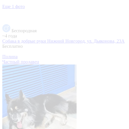
Еще 1 фото
Беспородная
~4 года
Собака в добрые руки
Нижний Новгород, ул. Дьяконова, 23А
Бесплатно
Полина
Частный продавец