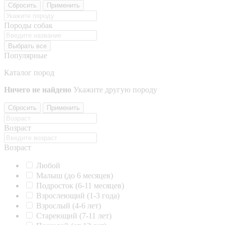
Сбросить
Применить
Породы собак
Выбрать все
Популярные
Каталог пород
Ничего не найдено
Укажите другую породу
Сбросить
Применить
Возраст
Возраст
Любой
Малыш (до 6 месяцев)
Подросток (6-11 месяцев)
Взрослеющий (1-3 года)
Взрослый (4-6 лет)
Стареющий (7-11 лет)