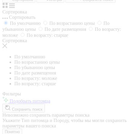
Сортировка
Сортировать
По умолчанию
По возрастанию цены
По
убыванию цены
По дате размещения
По возрасту:
моложе
По возрасту: старше
Сортировка
По умолчанию
По возрастанию цены
По убыванию цены
По дате размещения
По возрасту: моложе
По возрасту: старше
Фильтры
Подобрать питомца
Сохранить поиск
Невозможно сохранить параметры поиска
Укажите Тип питомца и Породу, чтобы мы могли сохранить
параметры вашего поиска
Понятно