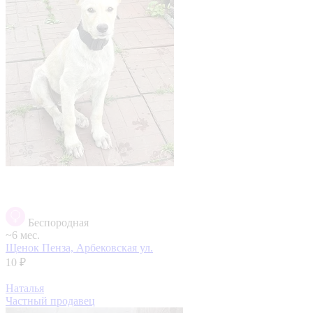
Беспородная
~6 мес.
Щенок
Пенза, Арбековская ул.
10 ₽
Наталья
Частный продавец