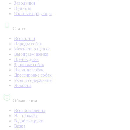
Заводчики
Приюты
Частные продавцы
Статьи
Все статьи
Породы собак
Мечтаете о щенке
Выбираем щенка
Щенок дома
Здоровье собак
Питание собак
Дрессировка собак
Уход и содержание
Новости
Объявления
Все объявления
На продажу
В добрые руки
Вязка