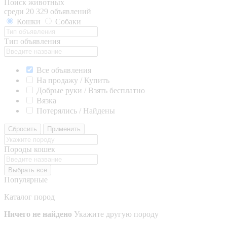
Поиск животных
среди 20 329 объявлений
Кошки
Собаки
Тип объявления
Все объявления
На продажу / Купить
Добрые руки / Взять бесплатно
Вязка
Потерялись / Найдены
Сбросить
Применить
Породы кошек
Выбрать все
Популярные
Каталог пород
Ничего не найдено
Укажите другую породу