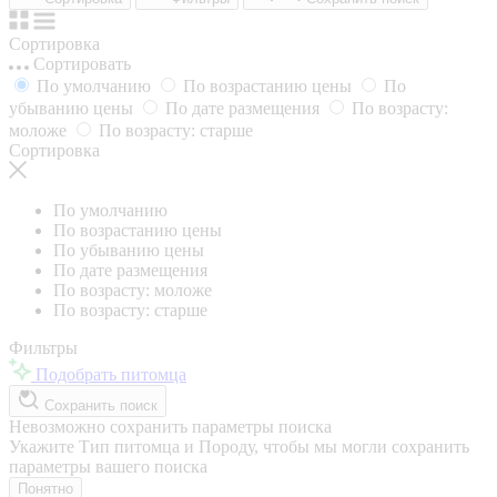
Сортировка
Сортировать
По умолчанию
По возрастанию цены
По
убыванию цены
По дате размещения
По возрасту:
моложе
По возрасту: старше
Сортировка
По умолчанию
По возрастанию цены
По убыванию цены
По дате размещения
По возрасту: моложе
По возрасту: старше
Фильтры
Подобрать питомца
Сохранить поиск
Невозможно сохранить параметры поиска
Укажите Тип питомца и Породу, чтобы мы могли сохранить
параметры вашего поиска
Понятно