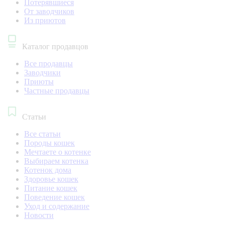
Потерявшиеся
От заводчиков
Из приютов
Каталог продавцов
Все продавцы
Заводчики
Приюты
Частные продавцы
Статьи
Все статьи
Породы кошек
Мечтаете о котенке
Выбираем котенка
Котенок дома
Здоровье кошек
Питание кошек
Поведение кошек
Уход и содержание
Новости