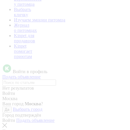
у питомца
Выбрать
кличку
Изучаем эмоции питомца
Журнал
о питомцах
Kinpet для
продавцов
Kinpet
помогает
приютам
Войти в профиль
Подать объявление
Нет результатов
Войти
Москва
Ваш город
Москва
?
Выбрать город
Да
Город подтверждён
Войти
Подать объявление