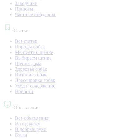
Заводчики
Приюты
Частные продавцы
Статьи
Все статьи
Породы собак
Мечтаете о щенке
Выбираем щенка
Щенок дома
Здоровье собак
Питание собак
Дрессировка собак
Уход и содержание
Новости
Объявления
Все объявления
На продажу
В добрые руки
Вязка