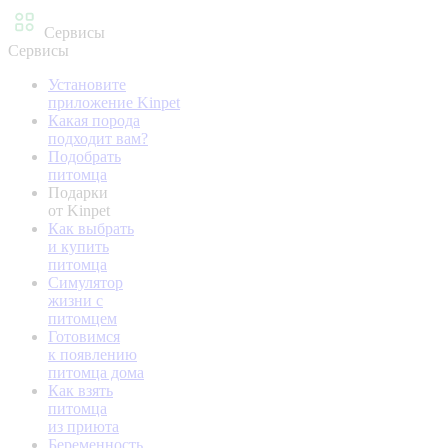
Сервисы
Сервисы
Установите
приложение Kinpet
Какая порода
подходит вам?
Подобрать
питомца
Подарки
от Kinpet
Как выбрать
и купить
питомца
Симулятор
жизни с
питомцем
Готовимся
к появлению
питомца дома
Как взять
питомца
из приюта
Беременность