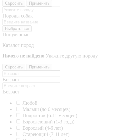
Сбросить
Применить
Породы собак
Выбрать все
Популярные
Каталог пород
Ничего не найдено
Укажите другую породу
Сбросить
Применить
Возраст
Возраст
Любой
Малыш (до 6 месяцев)
Подросток (6-11 месяцев)
Взрослеющий (1-3 года)
Взрослый (4-6 лет)
Стареющий (7-11 лет)