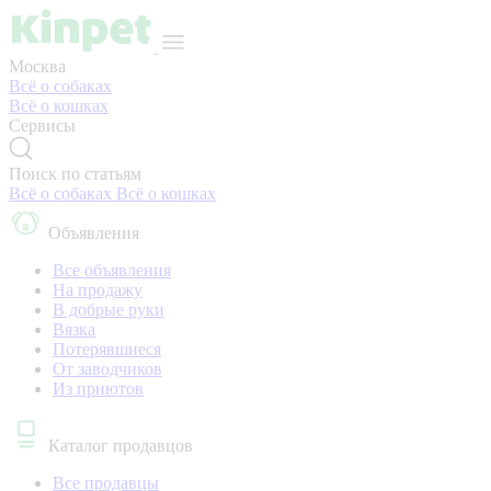
Москва
Всё о собаках
Всё о кошках
Сервисы
Поиск по статьям
Всё о собаках
Всё о кошках
Объявления
Все объявления
На продажу
В добрые руки
Вязка
Потерявшиеся
От заводчиков
Из приютов
Каталог продавцов
Все продавцы