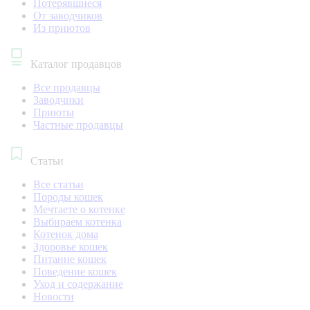
Потерявшиеся
От заводчиков
Из приютов
Каталог продавцов
Все продавцы
Заводчики
Приюты
Частные продавцы
Статьи
Все статьи
Породы кошек
Мечтаете о котенке
Выбираем котенка
Котенок дома
Здоровье кошек
Питание кошек
Поведение кошек
Уход и содержание
Новости