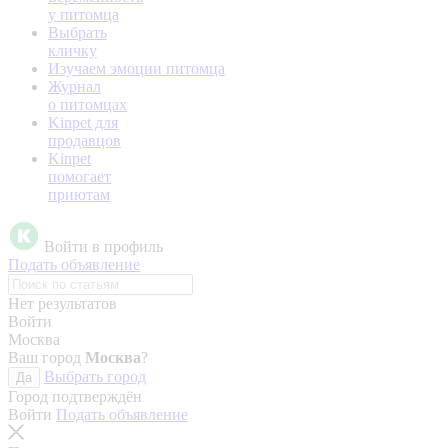
у питомца
Выбрать
кличку
Изучаем эмоции питомца
Журнал
о питомцах
Kinpet для
продавцов
Kinpet
помогает
приютам
Войти в профиль
Подать объявление
Нет результатов
Войти
Москва
Ваш город
Москва
?
Выбрать город
Да
Город подтверждён
Войти
Подать объявление