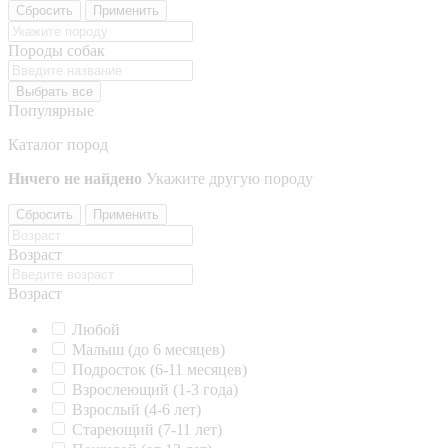
Сбросить
Применить
Породы собак
Выбрать все
Популярные
Каталог пород
Ничего не найдено
Укажите другую породу
Сбросить
Применить
Возраст
Возраст
Любой
Малыш (до 6 месяцев)
Подросток (6-11 месяцев)
Взрослеющий (1-3 года)
Взрослый (4-6 лет)
Стареющий (7-11 лет)