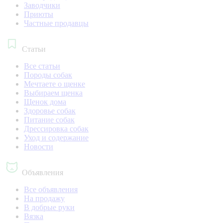
Заводчики
Приюты
Частные продавцы
Статьи
Все статьи
Породы собак
Мечтаете о щенке
Выбираем щенка
Щенок дома
Здоровье собак
Питание собак
Дрессировка собак
Уход и содержание
Новости
Объявления
Все объявления
На продажу
В добрые руки
Вязка