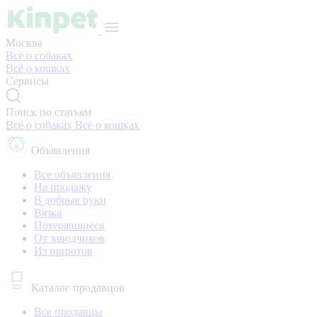
Москва
Всё о собаках
Всё о кошках
Сервисы
Поиск по статьям
Всё о собаках
Всё о кошках
Объявления
Все объявления
На продажу
В добрые руки
Вязка
Потерявшиеся
От заводчиков
Из приютов
Каталог продавцов
Все продавцы