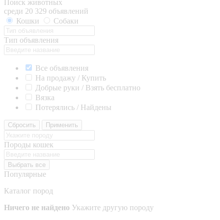
Поиск животных
среди 20 329 объявлений
Кошки
Собаки
Тип объявления
Все объявления
На продажу / Купить
Добрые руки / Взять бесплатно
Вязка
Потерялись / Найдены
Сбросить
Применить
Породы кошек
Выбрать все
Популярные
Каталог пород
Ничего не найдено
Укажите другую породу