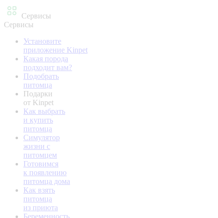
Сервисы
Сервисы
Установите
приложение Kinpet
Какая порода
подходит вам?
Подобрать
питомца
Подарки
от Kinpet
Как выбрать
и купить
питомца
Симулятор
жизни с
питомцем
Готовимся
к появлению
питомца дома
Как взять
питомца
из приюта
Беременность