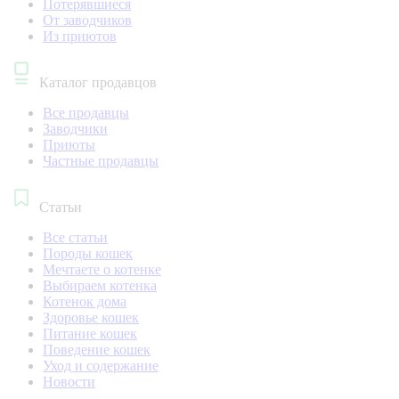
Потерявшиеся
От заводчиков
Из приютов
Каталог продавцов
Все продавцы
Заводчики
Приюты
Частные продавцы
Статьи
Все статьи
Породы кошек
Мечтаете о котенке
Выбираем котенка
Котенок дома
Здоровье кошек
Питание кошек
Поведение кошек
Уход и содержание
Новости