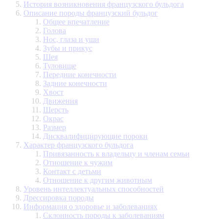
История возникновения французского бульдога
Описание породы французский бульдог
Общее впечатление
Голова
Нос, глаза и уши
Зубы и прикус
Шея
Туловище
Передние конечности
Задние конечности
Хвост
Движения
Шерсть
Окрас
Размер
Дисквалифицирующие пороки
Характер французского бульдога
Привязанность к владельцу и членам семьи
Отношение к чужим
Контакт с детьми
Отношение к другим животным
Уровень интеллектуальных способностей
Дрессировка породы
Информация о здоровье и заболеваниях
Склонность породы к заболеваниям