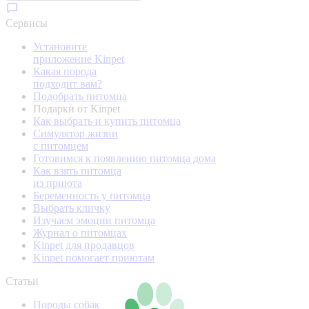
Сервисы
Установите
приложение Kinpet
Какая порода
подходит вам?
Подобрать питомца
Подарки от Kinpet
Как выбрать и купить питомца
Симулятор жизни
с питомцем
Готовимся к появлению питомца дома
Как взять питомца
из приюта
Беременность у питомца
Выбрать кличку
Изучаем эмоции питомца
Журнал о питомцах
Kinpet для продавцов
Kinpet помогает приютам
Статьи
Породы собак