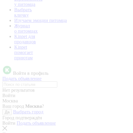
у питомца
Выбрать
кличку
Изучаем эмоции питомца
Журнал
о питомцах
Kinpet для
продавцов
Kinpet
помогает
приютам
Войти в профиль
Подать объявление
Нет результатов
Войти
Москва
Ваш город
Москва
?
Выбрать город
Да
Город подтверждён
Войти
Подать объявление