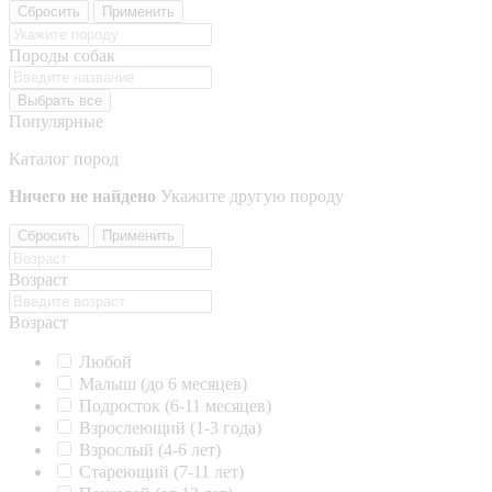
Сбросить
Применить
Породы собак
Выбрать все
Популярные
Каталог пород
Ничего не найдено
Укажите другую породу
Сбросить
Применить
Возраст
Возраст
Любой
Малыш (до 6 месяцев)
Подросток (6-11 месяцев)
Взрослеющий (1-3 года)
Взрослый (4-6 лет)
Стареющий (7-11 лет)