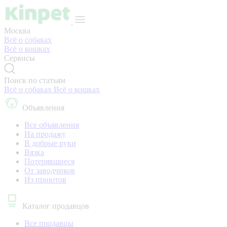
Москва
Всё о собаках
Всё о кошках
Сервисы
Поиск по статьям
Всё о собаках
Всё о кошках
Объявления
Все объявления
На продажу
В добрые руки
Вязка
Потерявшиеся
От заводчиков
Из приютов
Каталог продавцов
Все продавцы