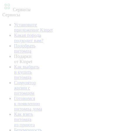
Сервисы
Сервисы
Установите
приложение Kinpet
Какая порода
подходит вам?
Подобрать
питомца
Подарки
от Kinpet
Как выбрать
и купить
питомца
Симулятор
жизни с
питомцем
Готовимся
к появлению
питомца дома
Как взять
питомца
из приюта
Беременность