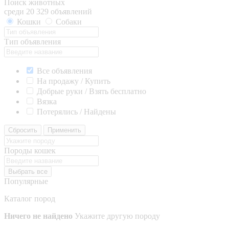
Поиск животных
среди 20 329 объявлений
Кошки
Собаки
Тип объявления
Все объявления
На продажу / Купить
Добрые руки / Взять бесплатно
Вязка
Потерялись / Найдены
Сбросить
Применить
Породы кошек
Выбрать все
Популярные
Каталог пород
Ничего не найдено
Укажите другую породу