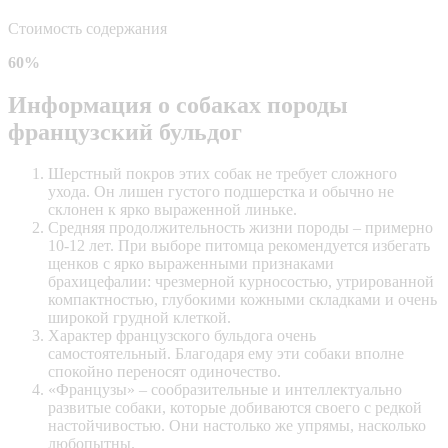
Стоимость содержания
60%
Информация о собаках породы
французский бульдог
Шерстный покров этих собак не требует сложного
ухода. Он лишен густого подшерстка и обычно не
склонен к ярко выраженной линьке.
Средняя продолжительность жизни породы – примерно
10-12 лет. При выборе питомца рекомендуется избегать
щенков с ярко выраженными признаками
брахицефалии
: чрезмерной курносостью, утрированной
компактностью, глубокими кожными складками и очень
широкой грудной клеткой.
Характер французского бульдога очень
самостоятельный. Благодаря ему эти собаки вполне
спокойно переносят одиночество.
«Французы» – сообразительные и интеллектуально
развитые собаки, которые добиваются своего с редкой
настойчивостью. Они настолько же упрямы, насколько
любопытны.