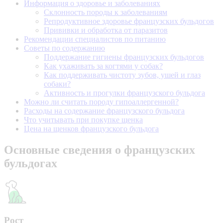
Информация о здоровье и заболеваниях
Склонность породы к заболеваниям
Репродуктивное здоровье французских бульдогов
Прививки и обработка от паразитов
Рекомендации специалистов по питанию
Советы по содержанию
Поддержание гигиены французских бульдогов
Как ухаживать за когтями у собак?
Как поддерживать чистоту зубов, ушей и глаз
собаки?
Активность и прогулки французского бульдога
Можно ли считать породу гипоаллергенной?
Расходы на содержание французского бульдога
Что учитывать при покупке щенка
Цена на щенков французского бульдога
Основные сведения о французских
бульдогах
Рост