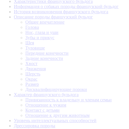
Характеристики французского бульдога
Информация о собаках породы французский бульдог
История возникновения французского бульдога
Описание породы французский бульдог
Общее впечатление
Голова
Нос, глаза и уши
Зубы и прикус
Шея
Туловище
Передние конечности
Задние конечности
Хвост
Движения
Шерсть
Окрас
Размер
Дисквалифицирующие пороки
Характер французского бульдога
Привязанность к владельцу и членам семьи
Отношение к чужим
Контакт с детьми
Отношение к другим животным
Уровень интеллектуальных способностей
Дрессировка породы