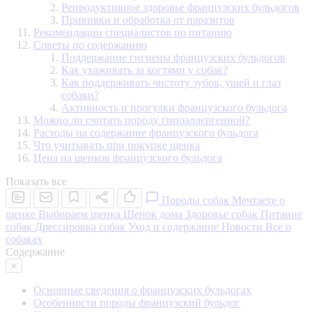
Репродуктивное здоровье французских бульдогов
Прививки и обработка от паразитов
Рекомендации специалистов по питанию
Советы по содержанию
Поддержание гигиены французских бульдогов
Как ухаживать за когтями у собак?
Как поддерживать чистоту зубов, ушей и глаз
собаки?
Активность и прогулки французского бульдога
Можно ли считать породу гипоаллергенной?
Расходы на содержание французского бульдога
Что учитывать при покупке щенка
Цена на щенков французского бульдога
Показать все
Породы собак
Мечтаете о
щенке
Выбираем щенка
Щенок дома
Здоровье собак
Питание
собак
Дрессировка собак
Уход и содержание
Новости
Все о
собаках
Содержание
Основные сведения о французских бульдогах
Особенности породы французский бульдог