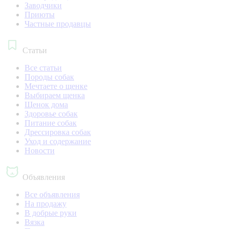
Заводчики
Приюты
Частные продавцы
Статьи
Все статьи
Породы собак
Мечтаете о щенке
Выбираем щенка
Щенок дома
Здоровье собак
Питание собак
Дрессировка собак
Уход и содержание
Новости
Объявления
Все объявления
На продажу
В добрые руки
Вязка