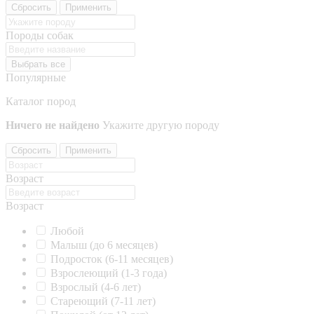
Сбросить
Применить
Породы собак
Выбрать все
Популярные
Каталог пород
Ничего не найдено
Укажите другую породу
Сбросить
Применить
Возраст
Возраст
Любой
Малыш (до 6 месяцев)
Подросток (6-11 месяцев)
Взрослеющий (1-3 года)
Взрослый (4-6 лет)
Стареющий (7-11 лет)