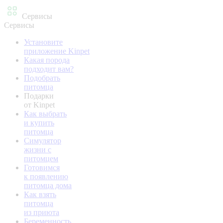
Сервисы
Сервисы
Установите
приложение Kinpet
Какая порода
подходит вам?
Подобрать
питомца
Подарки
от Kinpet
Как выбрать
и купить
питомца
Симулятор
жизни с
питомцем
Готовимся
к появлению
питомца дома
Как взять
питомца
из приюта
Беременность