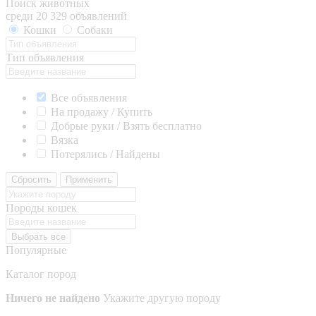
Поиск животных
среди 20 329 объявлений
Кошки
Собаки
Тип объявления
Все объявления
На продажу / Купить
Добрые руки / Взять бесплатно
Вязка
Потерялись / Найдены
Сбросить
Применить
Породы кошек
Выбрать все
Популярные
Каталог пород
Ничего не найдено
Укажите другую породу