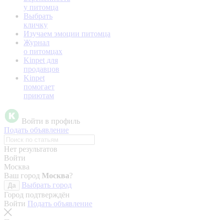
у питомца
Выбрать
кличку
Изучаем эмоции питомца
Журнал
о питомцах
Kinpet для
продавцов
Kinpet
помогает
приютам
Войти в профиль
Подать объявление
Нет результатов
Войти
Москва
Ваш город
Москва
?
Выбрать город
Да
Город подтверждён
Войти
Подать объявление