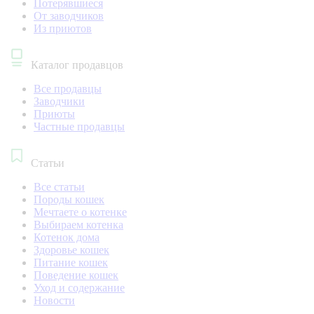
Потерявшиеся
От заводчиков
Из приютов
Каталог продавцов
Все продавцы
Заводчики
Приюты
Частные продавцы
Статьи
Все статьи
Породы кошек
Мечтаете о котенке
Выбираем котенка
Котенок дома
Здоровье кошек
Питание кошек
Поведение кошек
Уход и содержание
Новости