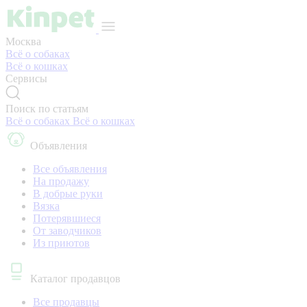
Москва
Всё о собаках
Всё о кошках
Сервисы
Поиск по статьям
Всё о собаках
Всё о кошках
Объявления
Все объявления
На продажу
В добрые руки
Вязка
Потерявшиеся
От заводчиков
Из приютов
Каталог продавцов
Все продавцы