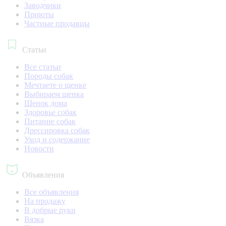
Заводчики
Приюты
Частные продавцы
Статьи
Все статьи
Породы собак
Мечтаете о щенке
Выбираем щенка
Щенок дома
Здоровье собак
Питание собак
Дрессировка собак
Уход и содержание
Новости
Объявления
Все объявления
На продажу
В добрые руки
Вязка