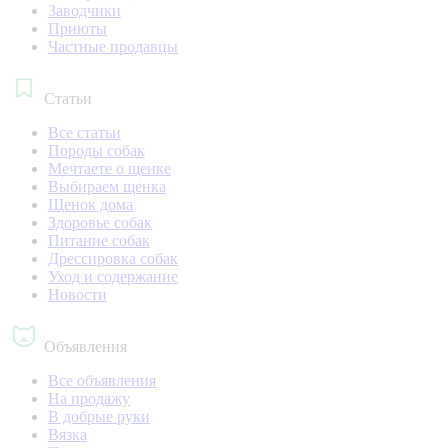
Заводчики
Приюты
Частные продавцы
Статьи
Все статьи
Породы собак
Мечтаете о щенке
Выбираем щенка
Щенок дома
Здоровье собак
Питание собак
Дрессировка собак
Уход и содержание
Новости
Объявления
Все объявления
На продажу
В добрые руки
Вязка