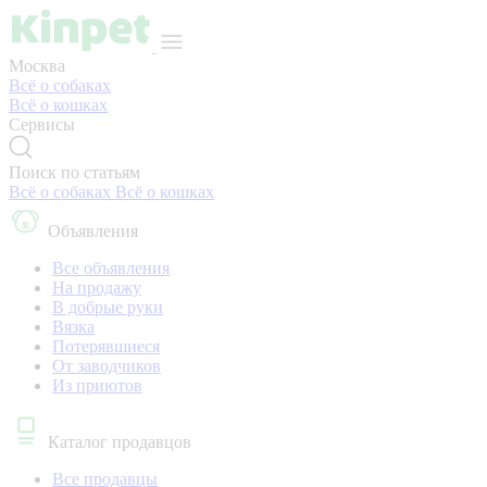
Москва
Всё о собаках
Всё о кошках
Сервисы
Поиск по статьям
Всё о собаках
Всё о кошках
Объявления
Все объявления
На продажу
В добрые руки
Вязка
Потерявшиеся
От заводчиков
Из приютов
Каталог продавцов
Все продавцы