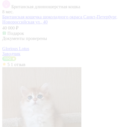
Британская длинношерстная кошка
8 мес.
Британская кошечка шоколадного окраса
Санкт-Петербург,
Новороссийская ул., 40
40 000 ₽
Подарок
Документы проверены
Glorious Lotus
Заводчик
5
1 отзыв