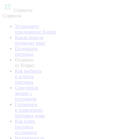
Сервисы
Сервисы
Установите
приложение Kinpet
Какая порода
подходит вам?
Подобрать
питомца
Подарки
от Kinpet
Как выбрать
и купить
питомца
Симулятор
жизни с
питомцем
Готовимся
к появлению
питомца дома
Как взять
питомца
из приюта
Беременность