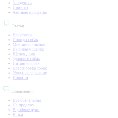
Заводчики
Приюты
Частные продавцы
Статьи
Все статьи
Породы собак
Мечтаете о щенке
Выбираем щенка
Щенок дома
Здоровье собак
Питание собак
Дрессировка собак
Уход и содержание
Новости
Объявления
Все объявления
На продажу
В добрые руки
Вязка