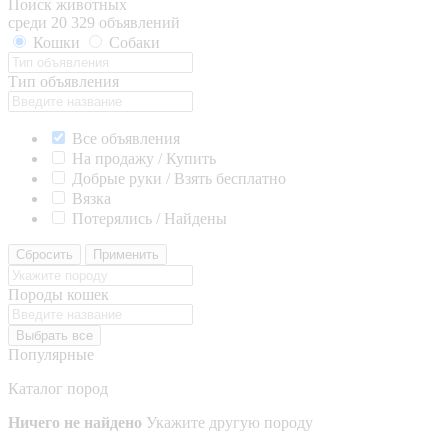
Поиск животных
среди 20 329 объявлений
Кошки
Собаки
Тип объявления
Все объявления
На продажу / Купить
Добрые руки / Взять бесплатно
Вязка
Потерялись / Найдены
Сбросить
Применить
Породы кошек
Выбрать все
Популярные
Каталог пород
Ничего не найдено
Укажите другую породу