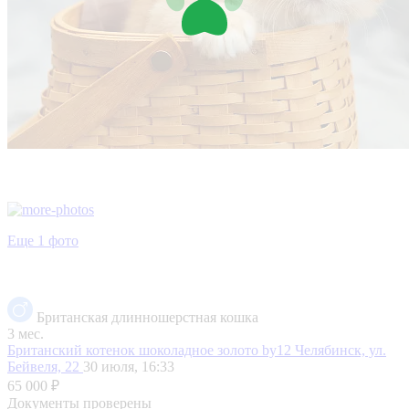
Еще 1 фото
Британская длинношерстная кошка
3 мес.
Британский котенок шоколадное золото by12
Челябинск, ул.
Бейвеля, 22
30 июля, 16:33
65 000 ₽
Документы проверены