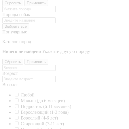
Сбросить
Применить
Породы собак
Выбрать все
Популярные
Каталог пород
Ничего не найдено
Укажите другую породу
Сбросить
Применить
Возраст
Возраст
Любой
Малыш (до 6 месяцев)
Подросток (6-11 месяцев)
Взрослеющий (1-3 года)
Взрослый (4-6 лет)
Стареющий (7-11 лет)