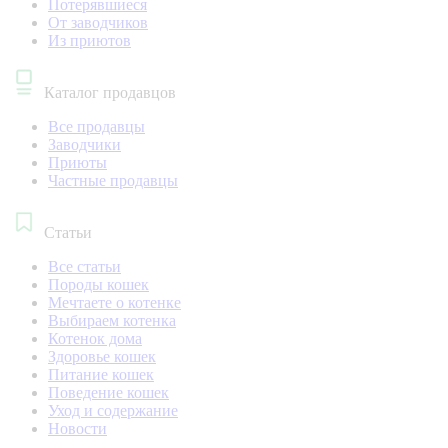
Потерявшиеся
От заводчиков
Из приютов
Каталог продавцов
Все продавцы
Заводчики
Приюты
Частные продавцы
Статьи
Все статьи
Породы кошек
Мечтаете о котенке
Выбираем котенка
Котенок дома
Здоровье кошек
Питание кошек
Поведение кошек
Уход и содержание
Новости