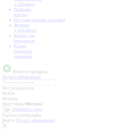
у питомца
Выбрать
кличку
Изучаем эмоции питомца
Журнал
о питомцах
Kinpet для
продавцов
Kinpet
помогает
приютам
Войти в профиль
Подать объявление
Нет результатов
Войти
Москва
Ваш город
Москва
?
Выбрать город
Да
Город подтверждён
Войти
Подать объявление