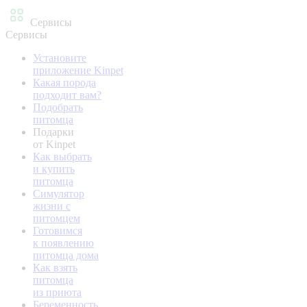
Сервисы
Сервисы
Установите
приложение Kinpet
Какая порода
подходит вам?
Подобрать
питомца
Подарки
от Kinpet
Как выбрать
и купить
питомца
Симулятор
жизни с
питомцем
Готовимся
к появлению
питомца дома
Как взять
питомца
из приюта
Беременность