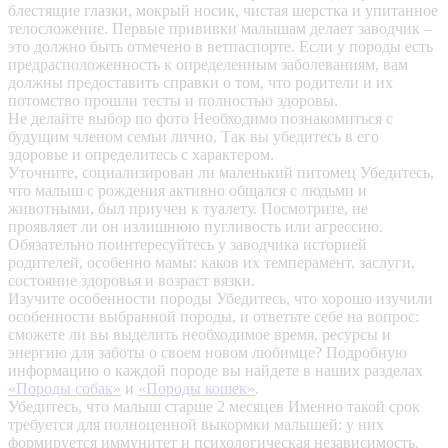
блестящие глазки, мокрый носик, чистая шерстка и упитанное
телосложение. Первые прививки малышам делает заводчик –
это должно быть отмечено в ветпаспорте. Если у породы есть
предрасположенность к определенным заболеваниям, вам
должны предоставить справки о том, что родители и их
потомство прошли тесты и полностью здоровы.
Не делайте выбор по фото
Необходимо познакомиться с
будущим членом семьи лично. Так вы убедитесь в его
здоровье и определитесь с характером.
Уточните, социализирован ли маленький питомец
Убедитесь,
что малыш с рождения активно общался с людьми и
животными, был приучен к туалету. Посмотрите, не
проявляет ли он излишнюю пугливость или агрессию.
Обязательно поинтересуйтесь у заводчика историей
родителей, особенно мамы: каков их темперамент, заслуги,
состояние здоровья и возраст вязки.
Изучите особенности породы
Убедитесь, что хорошо изучили
особенности выбранной породы, и ответьте себе на вопрос:
сможете ли вы выделить необходимое время, ресурсы и
энергию для заботы о своем новом любимце? Подробную
информацию о каждой породе вы найдете в наших разделах
«Породы собак»
и
«Породы кошек»
.
Убедитесь, что малыш старше 2 месяцев
Именно такой срок
требуется для полноценной выкормки малышей: у них
формируется иммунитет и психологическая независимость.