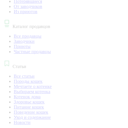
Потерявшиеся
От заводчиков
Из приютов
Каталог продавцов
Все продавцы
Заводчики
Приюты
Частные продавцы
Статьи
Все статьи
Породы кошек
Мечтаете о котенке
Выбираем котенка
Котенок дома
Здоровье кошек
Питание кошек
Поведение кошек
Уход и содержание
Новости