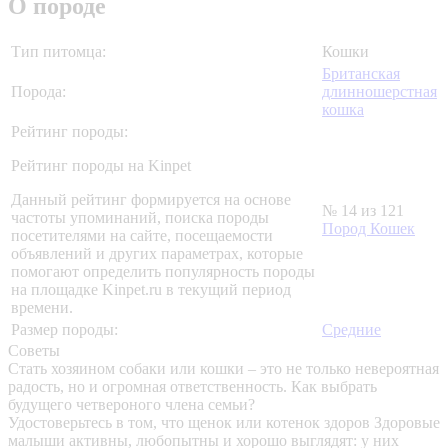
О породе
Тип питомца:
Кошки
Британская
Порода:
длинношерстная
кошка
Рейтинг породы:
Рейтинг породы на Kinpet
Данный рейтинг формируется на основе
№ 14 из 121
частоты упоминаний, поиска породы
Пород Кошек
посетителями на сайте, посещаемости
объявлений и других параметрах, которые
помогают определить популярность породы
на площадке Kinpet.ru в текущий период
времени.
Размер породы:
Средние
Советы
Стать хозяином собаки или кошки – это не только невероятная
радость, но и огромная ответственность. Как выбрать
будущего четвероного члена семьи?
Удостоверьтесь в том, что щенок или котенок здоров
Здоровые
малыши активны, любопытны и хорошо выглядят: у них