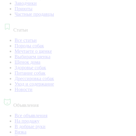
Заводчики
Приюты
Частные продавцы
Статьи
Все статьи
Породы собак
Мечтаете о щенке
Выбираем щенка
Щенок дома
Здоровье собак
Питание собак
Дрессировка собак
Уход и содержание
Новости
Объявления
Все объявления
На продажу
В добрые руки
Вязка