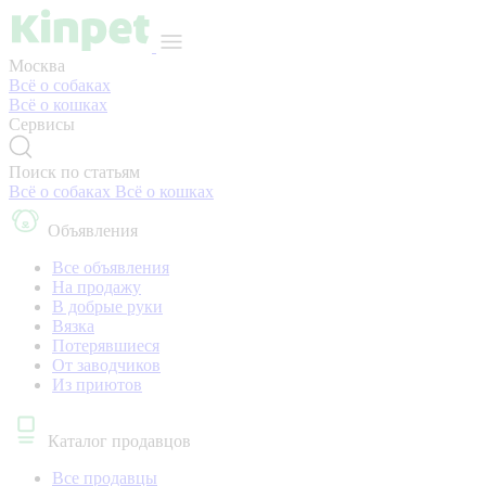
Москва
Всё о собаках
Всё о кошках
Сервисы
Поиск по статьям
Всё о собаках
Всё о кошках
Объявления
Все объявления
На продажу
В добрые руки
Вязка
Потерявшиеся
От заводчиков
Из приютов
Каталог продавцов
Все продавцы