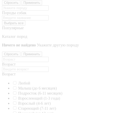
Сбросить
Применить
Породы собак
Выбрать все
Популярные
Каталог пород
Ничего не найдено
Укажите другую породу
Сбросить
Применить
Возраст
Возраст
Любой
Малыш (до 6 месяцев)
Подросток (6-11 месяцев)
Взрослеющий (1-3 года)
Взрослый (4-6 лет)
Стареющий (7-11 лет)