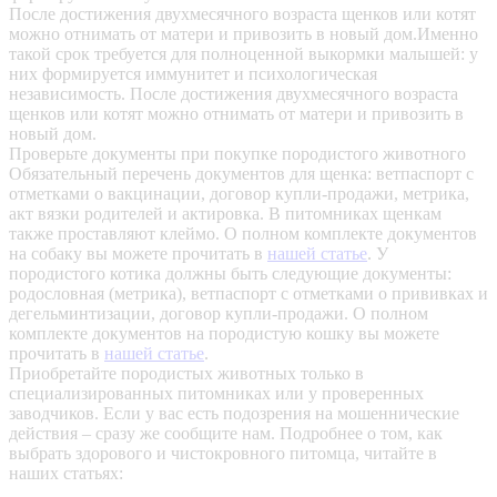
После достижения двухмесячного возраста щенков или котят
можно отнимать от матери и привозить в новый дом.Именно
такой срок требуется для полноценной выкормки малышей: у
них формируется иммунитет и психологическая
независимость. После достижения двухмесячного возраста
щенков или котят можно отнимать от матери и привозить в
новый дом.
Проверьте документы при покупке породистого животного
Обязательный перечень документов для щенка: ветпаспорт с
отметками о вакцинации, договор купли-продажи, метрика,
акт вязки родителей и актировка. В питомниках щенкам
также проставляют клеймо. О полном комплекте документов
на собаку вы можете прочитать в
нашей статье
.
У
породистого котика должны быть следующие документы:
родословная (метрика), ветпаспорт с отметками о прививках и
дегельминтизации, договор купли-продажи. О полном
комплекте документов на породистую кошку вы можете
прочитать в
нашей статье
.
Приобретайте породистых животных только в
специализированных питомниках или у проверенных
заводчиков. Если у вас есть подозрения на мошеннические
действия – сразу же сообщите нам.
Подробнее о том, как
выбрать здорового и чистокровного питомца, читайте в
наших статьях: