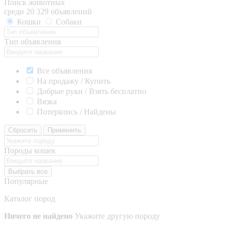
Поиск животных
среди 20 329 объявлений
Кошки
Собаки
Тип объявления
Все объявления
На продажу / Купить
Добрые руки / Взять бесплатно
Вязка
Потерялись / Найдены
Сбросить
Применить
Породы кошек
Выбрать все
Популярные
Каталог пород
Ничего не найдено
Укажите другую породу