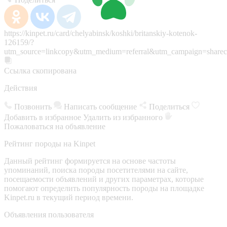
https://kinpet.ru/card/chelyabinsk/koshki/britanskiy-kotenok-
126159/?
utm_source=linkcopy&utm_medium=referral&utm_campaign=sharec
Ссылка скопирована
Действия
Позвонить
Написать сообщение
Поделиться
Добавить в избранное
Удалить из избранного
Пожаловаться на объявление
Рейтинг породы на Kinpet
Данный рейтинг формируется на основе частоты
упоминаний, поиска породы посетителями на сайте,
посещаемости объявлений и других параметрах, которые
помогают определить популярность породы на площадке
Kinpet.ru в текущий период времени.
Объявления пользователя