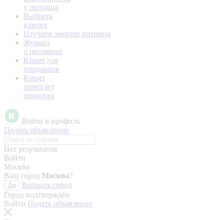
у питомца
Выбрать
кличку
Изучаем эмоции питомца
Журнал
о питомцах
Kinpet для
продавцов
Kinpet
помогает
приютам
Войти в профиль
Подать объявление
Нет результатов
Войти
Москва
Ваш город
Москва
?
Выбрать город
Да
Город подтверждён
Войти
Подать объявление