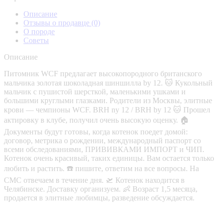
Описание
Отзывы о продавце
(0)
О породе
Советы
Описание
Питомник WCF предлагает высокопородного британского
мальчика золотая шоколадная шиншилла by 12. 🐱 Кукольный
мальчик с пушистой шерсткой, маленькими ушками и
большими круглыми глазками. Родители из Москвы, элитные
крови — чемпионы WCF. BRH ny 12 / BRH by 12 🐱 Прошел
актировку в клубе, получил очень высокую оценку. 🏠
Документы будут готовы, когда котенок поедет домой:
договор, метрика о рождении, международный паспорт со
всеми обследованиями, ПРИВИВКАМИ ИМПОРТ и ЧИП.
Котенок очень красивый, таких единицы. Вам остается только
любить и растить. ☎️ пишите, ответим на все вопросы. На
СМС отвечаем в течение дня. 🛫 Котенок находится в
Челябинске. Доставку организуем. 👶 Возраст 1,5 месяца,
продается в элитные любимцы, разведение обсуждается.