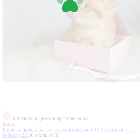
Британская длинношерстная кошка
2 мес.
Кошечка британская золотая шиншилла by12
Челябинск, ул.
Бейвеля, 22
30 июля, 16:33