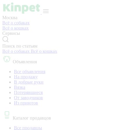
Москва
Всё о собаках
Всё о кошках
Сервисы
Поиск по статьям
Всё о собаках
Всё о кошках
Объявления
Все объявления
На продажу
В добрые руки
Вязка
Потерявшиеся
От заводчиков
Из приютов
Каталог продавцов
Все продавцы