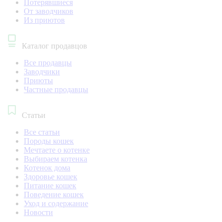
Потерявшиеся
От заводчиков
Из приютов
Каталог продавцов
Все продавцы
Заводчики
Приюты
Частные продавцы
Статьи
Все статьи
Породы кошек
Мечтаете о котенке
Выбираем котенка
Котенок дома
Здоровье кошек
Питание кошек
Поведение кошек
Уход и содержание
Новости