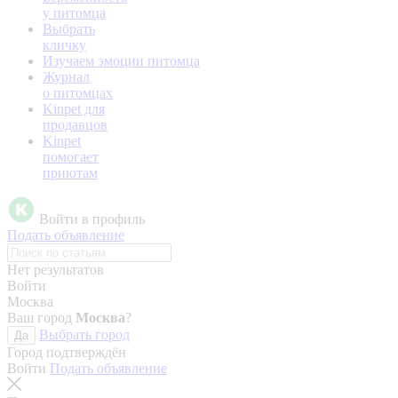
у питомца
Выбрать
кличку
Изучаем эмоции питомца
Журнал
о питомцах
Kinpet для
продавцов
Kinpet
помогает
приютам
Войти в профиль
Подать объявление
Нет результатов
Войти
Москва
Ваш город
Москва
?
Выбрать город
Да
Город подтверждён
Войти
Подать объявление