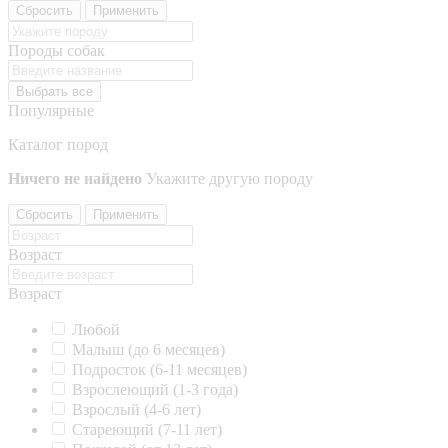
Сбросить
Применить
Породы собак
Выбрать все
Популярные
Каталог пород
Ничего не найдено
Укажите другую породу
Сбросить
Применить
Возраст
Возраст
Любой
Малыш (до 6 месяцев)
Подросток (6-11 месяцев)
Взрослеющий (1-3 года)
Взрослый (4-6 лет)
Стареющий (7-11 лет)