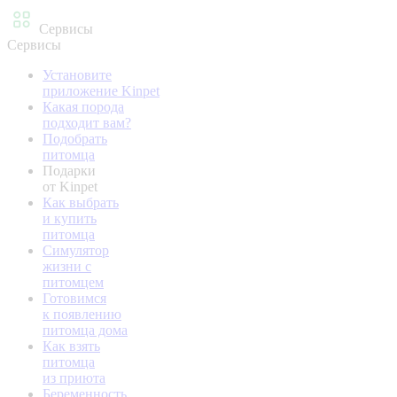
Сервисы
Сервисы
Установите
приложение Kinpet
Какая порода
подходит вам?
Подобрать
питомца
Подарки
от Kinpet
Как выбрать
и купить
питомца
Симулятор
жизни с
питомцем
Готовимся
к появлению
питомца дома
Как взять
питомца
из приюта
Беременность