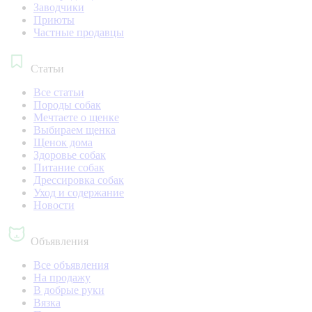
Заводчики
Приюты
Частные продавцы
Статьи
Все статьи
Породы собак
Мечтаете о щенке
Выбираем щенка
Щенок дома
Здоровье собак
Питание собак
Дрессировка собак
Уход и содержание
Новости
Объявления
Все объявления
На продажу
В добрые руки
Вязка