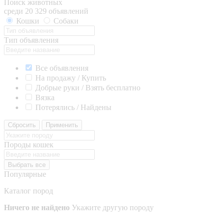
Поиск животных
среди 20 329 объявлений
Кошки
Собаки
Тип объявления
Все объявления
На продажу / Купить
Добрые руки / Взять бесплатно
Вязка
Потерялись / Найдены
Сбросить
Применить
Породы кошек
Выбрать все
Популярные
Каталог пород
Ничего не найдено
Укажите другую породу