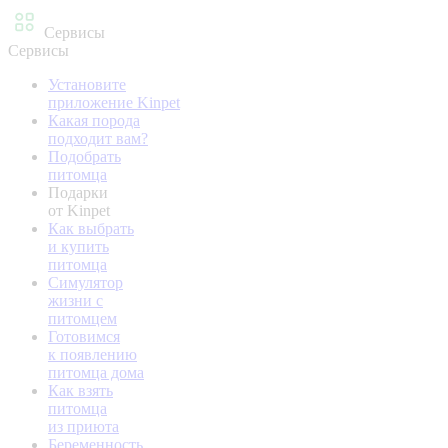
Сервисы
Сервисы
Установите
приложение Kinpet
Какая порода
подходит вам?
Подобрать
питомца
Подарки
от Kinpet
Как выбрать
и купить
питомца
Симулятор
жизни с
питомцем
Готовимся
к появлению
питомца дома
Как взять
питомца
из приюта
Беременность