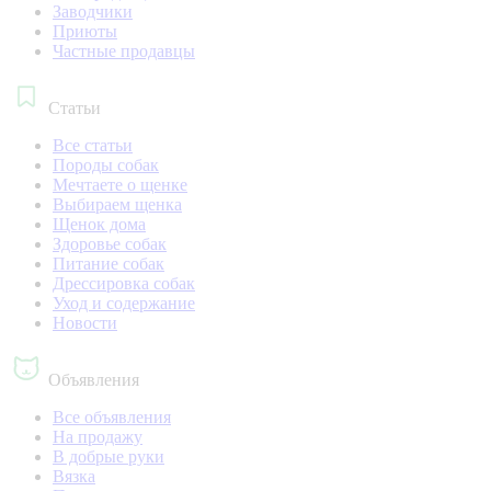
Заводчики
Приюты
Частные продавцы
Статьи
Все статьи
Породы собак
Мечтаете о щенке
Выбираем щенка
Щенок дома
Здоровье собак
Питание собак
Дрессировка собак
Уход и содержание
Новости
Объявления
Все объявления
На продажу
В добрые руки
Вязка