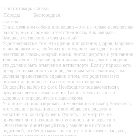
Тип питомца:
Собаки
Порода:
Беспородная
Советы
Стать хозяином собаки или кошки – это не только невероятная
радость, но и огромная ответственность. Как выбрать
будущего четвероного члена семьи?
Удостоверьтесь в том, что щенок или котенок здоров
Здоровые
малыши активны, любопытны и хорошо выглядят: у них
блестящие глазки, мокрый носик, чистая шерстка и упитанное
телосложение. Первые прививки малышам делает заводчик –
это должно быть отмечено в ветпаспорте. Если у породы есть
предрасположенность к определенным заболеваниям, вам
должны предоставить справки о том, что родители и их
потомство прошли тесты и полностью здоровы.
Не делайте выбор по фото
Необходимо познакомиться с
будущим членом семьи лично. Так вы убедитесь в его
здоровье и определитесь с характером.
Уточните, социализирован ли маленький питомец
Убедитесь,
что малыш с рождения активно общался с людьми и
животными, был приучен к туалету. Посмотрите, не
проявляет ли он излишнюю пугливость или агрессию.
Обязательно поинтересуйтесь у заводчика историей
родителей, особенно мамы: каков их темперамент, заслуги,