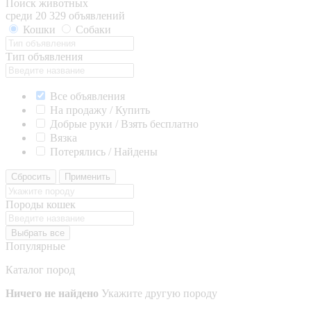
Поиск животных
среди 20 329 объявлений
Кошки
Собаки
Тип объявления
Все объявления
На продажу / Купить
Добрые руки / Взять бесплатно
Вязка
Потерялись / Найдены
Сбросить
Применить
Породы кошек
Выбрать все
Популярные
Каталог пород
Ничего не найдено
Укажите другую породу