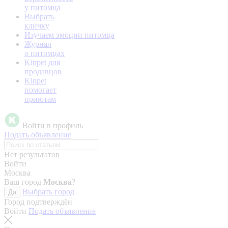
у питомца
Выбрать
кличку
Изучаем эмоции питомца
Журнал
о питомцах
Kinpet для
продавцов
Kinpet
помогает
приютам
Войти в профиль
Подать объявление
Нет результатов
Войти
Москва
Ваш город
Москва
?
Выбрать город
Да
Город подтверждён
Войти
Подать объявление