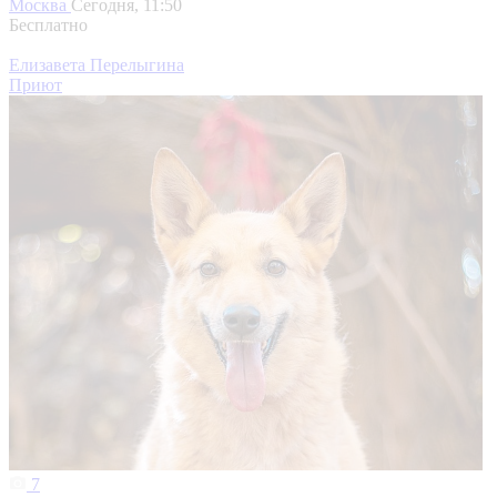
Москва
Сегодня, 11:50
Бесплатно
Елизавета Перелыгина
Приют
7