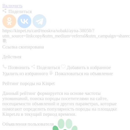
Включить
Поделиться
https://kinpet.ru/card/moskva/sobaki/ayna-38050/?
utm_source=linkcopy&utm_medium=referral&utm_campaign=sharec
Ссылка скопирована
Действия
Позвонить
Поделиться
Добавить в избранное
Удалить из избранного
Пожаловаться на объявление
Рейтинг породы на Kinpet
Данный рейтинг формируется на основе частоты
упоминаний, поиска породы посетителями на сайте,
посещаемости объявлений и других параметрах, которые
помогают определить популярность породы на площадке
Kinpet.ru в текущий период времени.
Объявления пользователя