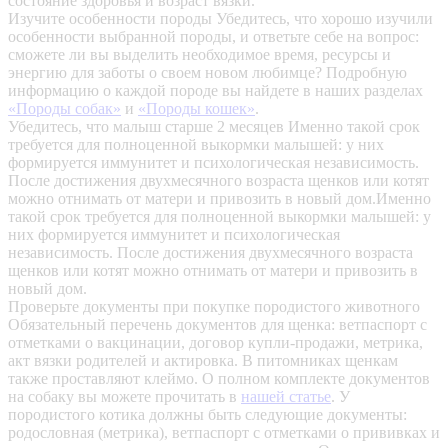
состояние здоровья и возраст вязки.
Изучите особенности породы
Убедитесь, что хорошо изучили
особенности выбранной породы, и ответьте себе на вопрос:
сможете ли вы выделить необходимое время, ресурсы и
энергию для заботы о своем новом любимце? Подробную
информацию о каждой породе вы найдете в наших разделах
«Породы собак»
и
«Породы кошек»
.
Убедитесь, что малыш старше 2 месяцев
Именно такой срок
требуется для полноценной выкормки малышей: у них
формируется иммунитет и психологическая независимость.
После достижения двухмесячного возраста щенков или котят
можно отнимать от матери и привозить в новый дом.Именно
такой срок требуется для полноценной выкормки малышей: у
них формируется иммунитет и психологическая
независимость. После достижения двухмесячного возраста
щенков или котят можно отнимать от матери и привозить в
новый дом.
Проверьте документы при покупке породистого животного
Обязательный перечень документов для щенка: ветпаспорт с
отметками о вакцинации, договор купли-продажи, метрика,
акт вязки родителей и актировка. В питомниках щенкам
также проставляют клеймо. О полном комплекте документов
на собаку вы можете прочитать в
нашей статье
.
У
породистого котика должны быть следующие документы:
родословная (метрика), ветпаспорт с отметками о прививках и