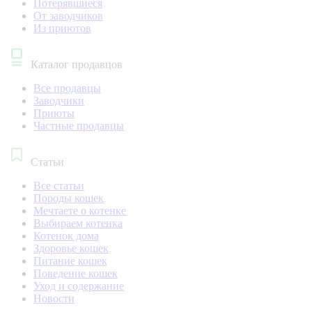
Потерявшиеся
От заводчиков
Из приютов
Каталог продавцов
Все продавцы
Заводчики
Приюты
Частные продавцы
Статьи
Все статьи
Породы кошек
Мечтаете о котенке
Выбираем котенка
Котенок дома
Здоровье кошек
Питание кошек
Поведение кошек
Уход и содержание
Новости