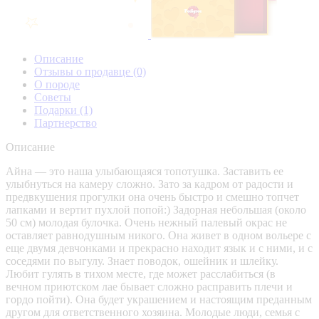
Описание
Отзывы о продавце
(0)
О породе
Советы
Подарки
(1)
Партнерство
Описание
Айна — это наша улыбающаяся топотушка. Заставить ее
улыбнуться на камеру сложно. Зато за кадром от радости и
предвкушения прогулки она очень быстро и смешно топчет
лапками и вертит пухлой попой:) Задорная небольшая (около
50 см) молодая булочка. Очень нежный палевый окрас не
оставляет равнодушным никого. Она живет в одном вольере с
еще двумя девчонками и прекрасно находит язык и с ними, и с
соседями по выгулу. Знает поводок, ошейник и шлейку.
Любит гулять в тихом месте, где может расслабиться (в
вечном приютском лае бывает сложно расправить плечи и
гордо пойти). Она будет украшением и настоящим преданным
другом для ответственного хозяина. Молодые люди, семья с