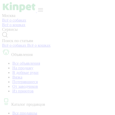
Москва
Всё о собаках
Всё о кошках
Сервисы
Поиск по статьям
Всё о собаках
Всё о кошках
Объявления
Все объявления
На продажу
В добрые руки
Вязка
Потерявшиеся
От заводчиков
Из приютов
Каталог продавцов
Все продавцы