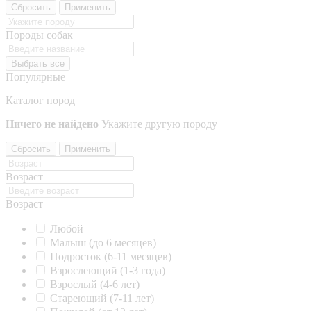
Сбросить
Применить
Породы собак
Выбрать все
Популярные
Каталог пород
Ничего не найдено
Укажите другую породу
Сбросить
Применить
Возраст
Возраст
Любой
Малыш (до 6 месяцев)
Подросток (6-11 месяцев)
Взрослеющий (1-3 года)
Взрослый (4-6 лет)
Стареющий (7-11 лет)