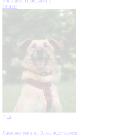
Елизавета Перелыгина
Приют
6
Ласковая умница Эльза ждет хозяев