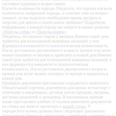
состояние здоровья и возраст вязки.
Изучите особенности породы
Убедитесь, что хорошо изучили
особенности выбранной породы, и ответьте себе на вопрос:
сможете ли вы выделить необходимое время, ресурсы и
энергию для заботы о своем новом любимце? Подробную
информацию о каждой породе вы найдете в наших разделах
«Породы собак»
и
«Породы кошек»
.
Убедитесь, что малыш старше 2 месяцев
Именно такой срок
требуется для полноценной выкормки малышей: у них
формируется иммунитет и психологическая независимость.
После достижения двухмесячного возраста щенков или котят
можно отнимать от матери и привозить в новый дом.Именно
такой срок требуется для полноценной выкормки малышей: у
них формируется иммунитет и психологическая
независимость. После достижения двухмесячного возраста
щенков или котят можно отнимать от матери и привозить в
новый дом.
Проверьте документы при покупке породистого животного
Обязательный перечень документов для щенка: ветпаспорт с
отметками о вакцинации, договор купли-продажи, метрика,
акт вязки родителей и актировка. В питомниках щенкам
также проставляют клеймо. О полном комплекте документов
на собаку вы можете прочитать в
нашей статье
.
У
породистого котика должны быть следующие документы:
родословная (метрика), ветпаспорт с отметками о прививках и