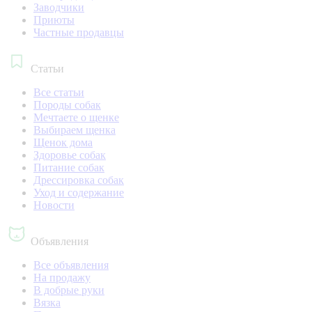
Заводчики
Приюты
Частные продавцы
Статьи
Все статьи
Породы собак
Мечтаете о щенке
Выбираем щенка
Щенок дома
Здоровье собак
Питание собак
Дрессировка собак
Уход и содержание
Новости
Объявления
Все объявления
На продажу
В добрые руки
Вязка