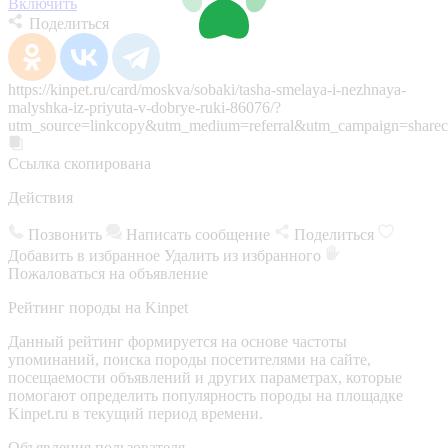
Включить
Поделиться
https://kinpet.ru/card/moskva/sobaki/tasha-smelaya-i-nezhnaya-
malyshka-iz-priyuta-v-dobrye-ruki-86076/?
utm_source=linkcopy&utm_medium=referral&utm_campaign=sharec
Ссылка скопирована
Действия
Позвонить
Написать сообщение
Поделиться
Добавить в избранное
Удалить из избранного
Пожаловаться на объявление
Рейтинг породы на Kinpet
Данный рейтинг формируется на основе частоты
упоминаний, поиска породы посетителями на сайте,
посещаемости объявлений и других параметрах, которые
помогают определить популярность породы на площадке
Kinpet.ru в текущий период времени.
Объявления пользователя