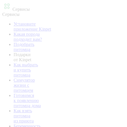
Сервисы
Сервисы
Установите
приложение Kinpet
Какая порода
подходит вам?
Подобрать
питомца
Подарки
от Kinpet
Как выбрать
и купить
питомца
Симулятор
жизни с
питомцем
Готовимся
к появлению
питомца дома
Как взять
питомца
из приюта
Беременность