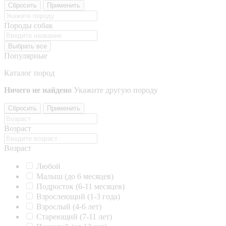
Сбросить
Применить
Породы собак
Выбрать все
Популярные
Каталог пород
Ничего не найдено
Укажите другую породу
Сбросить
Применить
Возраст
Возраст
Любой
Малыш (до 6 месяцев)
Подросток (6-11 месяцев)
Взрослеющий (1-3 года)
Взрослый (4-6 лет)
Стареющий (7-11 лет)