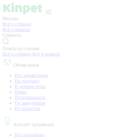
Москва
Всё о собаках
Всё о кошках
Сервисы
Поиск по статьям
Всё о собаках
Всё о кошках
Объявления
Все объявления
На продажу
В добрые руки
Вязка
Потерявшиеся
От заводчиков
Из приютов
Каталог продавцов
Все продавцы