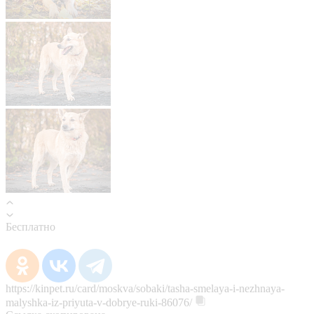
Бесплатно
https://kinpet.ru/card/moskva/sobaki/tasha-smelaya-i-nezhnaya-
malyshka-iz-priyuta-v-dobrye-ruki-86076/