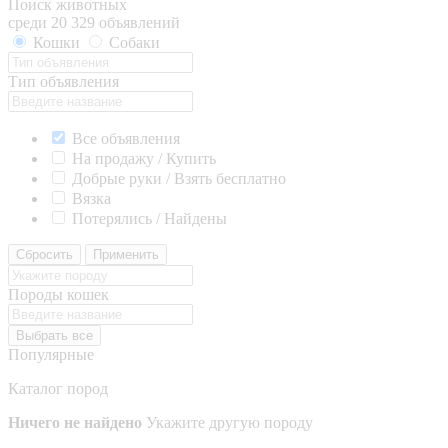
Поиск животных
среди 20 329 объявлений
Кошки
Собаки
Тип объявления
Все объявления
На продажу / Купить
Добрые руки / Взять бесплатно
Вязка
Потерялись / Найдены
Сбросить
Применить
Породы кошек
Выбрать все
Популярные
Каталог пород
Ничего не найдено
Укажите другую породу