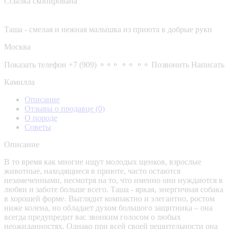
Ссылка скопирована
Таша - смелая и нежная малышка из приюта в добрые руки
Москва
Показать телефон
+7 (909) ⚬⚬⚬ ⚬⚬ ⚬⚬
Позвонить
Написать
Камилла
Описание
Отзывы о продавце
(0)
О породе
Советы
Описание
В то время как многие ищут молодых щенков, взрослые
животные, находящиеся в приюте, часто остаются
незамеченными, несмотря на то, что именно они нуждаются в
любви и заботе больше всего. Таша - яркая, энергичная собака
в хорошей форме. Выглядит компактно и элегантно, ростом
ниже колена, но обладает духом большого защитника – она
всегда предупредит вас звонким голосом о любых
неожиданностях. Однако при всей своей решительности она