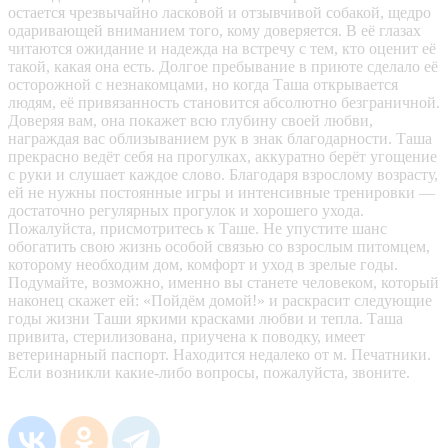
остается чрезвычайно ласковой и отзывчивой собакой, щедро
одаривающей вниманием того, кому доверяется. В её глазах
читаются ожидание и надежда на встречу с тем, кто оценит её
такой, какая она есть. Долгое пребывание в приюте сделало её
осторожной с незнакомцами, но когда Таша открывается
людям, её привязанность становится абсолютно безграничной.
Доверяя вам, она покажет всю глубину своей любви,
награждая вас облизыванием рук в знак благодарности. Таша
прекрасно ведёт себя на прогулках, аккуратно берёт угощение
с руки и слушает каждое слово. Благодаря взрослому возрасту,
ей не нужны постоянные игры и интенсивные тренировки —
достаточно регулярных прогулок и хорошего ухода.
Пожалуйста, присмотритесь к Таше. Не упустите шанс
обогатить свою жизнь особой связью со взрослым питомцем,
которому необходим дом, комфорт и уход в зрелые годы.
Подумайте, возможно, именно вы станете человеком, который
наконец скажет ей: «Пойдём домой!» и раскрасит следующие
годы жизни Таши яркими красками любви и тепла. Таша
привита, стерилизована, приучена к поводку, имеет
ветеринарный паспорт. Находится недалеко от м. Печатники.
Если возникли какие-либо вопросы, пожалуйста, звоните.