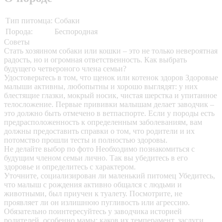
Тип питомца:
Собаки
Порода:
Беспородная
Советы
Стать хозяином собаки или кошки – это не только невероятная
радость, но и огромная ответственность. Как выбрать
будущего четвероного члена семьи?
Удостоверьтесь в том, что щенок или котенок здоров
Здоровые
малыши активны, любопытны и хорошо выглядят: у них
блестящие глазки, мокрый носик, чистая шерстка и упитанное
телосложение. Первые прививки малышам делает заводчик –
это должно быть отмечено в ветпаспорте. Если у породы есть
предрасположенность к определенным заболеваниям, вам
должны предоставить справки о том, что родители и их
потомство прошли тесты и полностью здоровы.
Не делайте выбор по фото
Необходимо познакомиться с
будущим членом семьи лично. Так вы убедитесь в его
здоровье и определитесь с характером.
Уточните, социализирован ли маленький питомец
Убедитесь,
что малыш с рождения активно общался с людьми и
животными, был приучен к туалету. Посмотрите, не
проявляет ли он излишнюю пугливость или агрессию.
Обязательно поинтересуйтесь у заводчика историей
родителей, особенно мамы: каков их темперамент, заслуги,