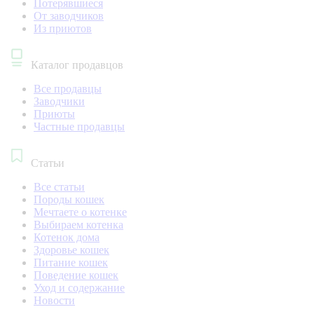
Потерявшиеся
От заводчиков
Из приютов
Каталог продавцов
Все продавцы
Заводчики
Приюты
Частные продавцы
Статьи
Все статьи
Породы кошек
Мечтаете о котенке
Выбираем котенка
Котенок дома
Здоровье кошек
Питание кошек
Поведение кошек
Уход и содержание
Новости