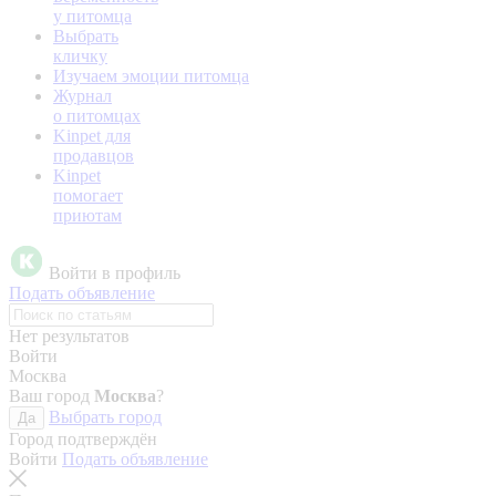
у питомца
Выбрать
кличку
Изучаем эмоции питомца
Журнал
о питомцах
Kinpet для
продавцов
Kinpet
помогает
приютам
Войти в профиль
Подать объявление
Нет результатов
Войти
Москва
Ваш город
Москва
?
Выбрать город
Да
Город подтверждён
Войти
Подать объявление