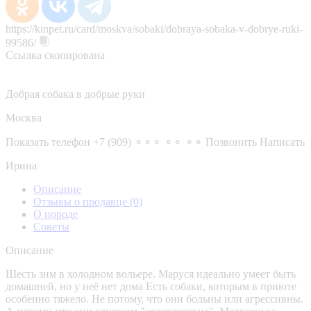
https://kinpet.ru/card/moskva/sobaki/dobraya-sobaka-v-dobrye-ruki-
99586/
Ссылка скопирована
Добрая собака в добрые руки
Москва
Показать телефон
+7 (909) ⚬⚬⚬ ⚬⚬ ⚬⚬
Позвонить
Написать
Ирина
Описание
Отзывы о продавце
(0)
О породе
Советы
Описание
Шесть зим в холодном вольере. Маруся идеально умеет быть
домашней, но у неё нет дома Есть собаки, которым в приюте
особенно тяжело. Не потому, что они больны или агрессивны.