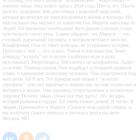
А потому, что они слишком "человеческие". Марусенька —
именно такая. Она живет здесь с 2018 года. Шесть лет. Шесть
долгих, холодных зим для собаки с короткой шерсткой,
которая физически не приспособлена к жизни в вольере. Но
еще сильнее она мерзнет от одиночества. Маруся зависима от
людей. Ей жизненно необходимо быть рядом, слушать голос,
чувствовать тепло руки. Самое обидное, что Маруся — это
готовый, идеальный питомец, о котором мечтают многие.
Комфортная: Она не тянет поводок, не устраивает истерик.
Прогулка с ней — это отдых. Умная и покладистая: Знает
команду "кушать" на отлично (особенно если в руке
вкусняшка!). Миротворец: Абсолютно не конфликтна. Ладит
со всеми. Универсальная: Она подойдет и большой шумной
семье, и одинокому пожилому человеку. Она подстроится под
ваш ритм. Ей 8 лет. Это прекрасный возраст "золотой
середины": уже нет щенячьего бешенства, но еще полно сил и
интереса к жизни. Она привита, стерилизована и полностью
здорова. Почему такая собака все еще здесь? Это загадка,
которая разбивает сердце. Ей очень нужно домой. В тепло. К
людям. Приезжайте к Марусе. Спасите мир одной собаки, и
вы получите самого верного и уютного друга на свете.
Москва, МО