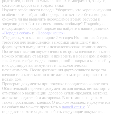
родителей, особенно мамы: каков их темперамент, заслуги,
состояние здоровья и возраст вязки.
Изучите особенности породы
Убедитесь, что хорошо изучили
особенности выбранной породы, и ответьте себе на вопрос:
сможете ли вы выделить необходимое время, ресурсы и
энергию для заботы о своем новом любимце? Подробную
информацию о каждой породе вы найдете в наших разделах
«Породы собак»
и
«Породы кошек»
.
Убедитесь, что малыш старше 2 месяцев
Именно такой срок
требуется для полноценной выкормки малышей: у них
формируется иммунитет и психологическая независимость.
После достижения двухмесячного возраста щенков или котят
можно отнимать от матери и привозить в новый дом.Именно
такой срок требуется для полноценной выкормки малышей: у
них формируется иммунитет и психологическая
независимость. После достижения двухмесячного возраста
щенков или котят можно отнимать от матери и привозить в
новый дом.
Проверьте документы при покупке породистого животного
Обязательный перечень документов для щенка: ветпаспорт с
отметками о вакцинации, договор купли-продажи, метрика,
акт вязки родителей и актировка. В питомниках щенкам
также проставляют клеймо. О полном комплекте документов
на собаку вы можете прочитать в
нашей статье
.
У
породистого котика должны быть следующие документы: