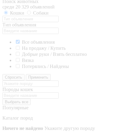
Поиск животных
среди 20 329 объявлений
Кошки
Собаки
Тип объявления
Все объявления
На продажу / Купить
Добрые руки / Взять бесплатно
Вязка
Потерялись / Найдены
Сбросить
Применить
Породы кошек
Выбрать все
Популярные
Каталог пород
Ничего не найдено
Укажите другую породу