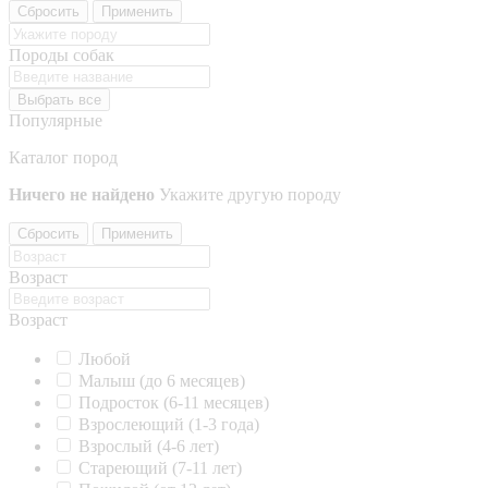
Сбросить
Применить
Породы собак
Выбрать все
Популярные
Каталог пород
Ничего не найдено
Укажите другую породу
Сбросить
Применить
Возраст
Возраст
Любой
Малыш (до 6 месяцев)
Подросток (6-11 месяцев)
Взрослеющий (1-3 года)
Взрослый (4-6 лет)
Стареющий (7-11 лет)