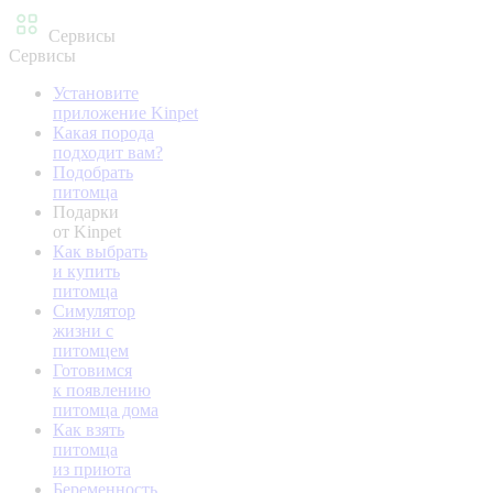
Сервисы
Сервисы
Установите
приложение Kinpet
Какая порода
подходит вам?
Подобрать
питомца
Подарки
от Kinpet
Как выбрать
и купить
питомца
Симулятор
жизни с
питомцем
Готовимся
к появлению
питомца дома
Как взять
питомца
из приюта
Беременность