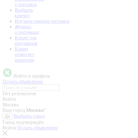
у питомца
Выбрать
кличку
Изучаем эмоции питомца
Журнал
о питомцах
Kinpet для
продавцов
Kinpet
помогает
приютам
Войти в профиль
Подать объявление
Нет результатов
Войти
Москва
Ваш город
Москва
?
Выбрать город
Да
Город подтверждён
Войти
Подать объявление