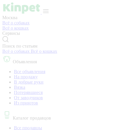
Москва
Всё о собаках
Всё о кошках
Сервисы
Поиск по статьям
Всё о собаках
Всё о кошках
Объявления
Все объявления
На продажу
В добрые руки
Вязка
Потерявшиеся
От заводчиков
Из приютов
Каталог продавцов
Все продавцы