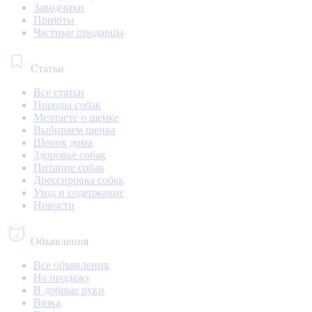
Заводчики
Приюты
Частные продавцы
Статьи
Все статьи
Породы собак
Мечтаете о щенке
Выбираем щенка
Щенок дома
Здоровье собак
Питание собак
Дрессировка собак
Уход и содержание
Новости
Объявления
Все объявления
На продажу
В добрые руки
Вязка