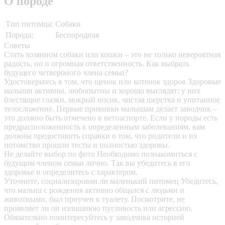
О породе
Тип питомца:
Собаки
Порода:
Беспородная
Советы
Стать хозяином собаки или кошки – это не только невероятная
радость, но и огромная ответственность. Как выбрать
будущего четвероного члена семьи?
Удостоверьтесь в том, что щенок или котенок здоров
Здоровые
малыши активны, любопытны и хорошо выглядят: у них
блестящие глазки, мокрый носик, чистая шерстка и упитанное
телосложение. Первые прививки малышам делает заводчик –
это должно быть отмечено в ветпаспорте. Если у породы есть
предрасположенность к определенным заболеваниям, вам
должны предоставить справки о том, что родители и их
потомство прошли тесты и полностью здоровы.
Не делайте выбор по фото
Необходимо познакомиться с
будущим членом семьи лично. Так вы убедитесь в его
здоровье и определитесь с характером.
Уточните, социализирован ли маленький питомец
Убедитесь,
что малыш с рождения активно общался с людьми и
животными, был приучен к туалету. Посмотрите, не
проявляет ли он излишнюю пугливость или агрессию.
Обязательно поинтересуйтесь у заводчика историей