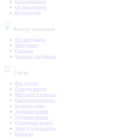
Потерявшиеся
От заводчиков
Из приютов
Каталог продавцов
Все продавцы
Заводчики
Приюты
Частные продавцы
Статьи
Все статьи
Породы кошек
Мечтаете о котенке
Выбираем котенка
Котенок дома
Здоровье кошек
Питание кошек
Поведение кошек
Уход и содержание
Новости