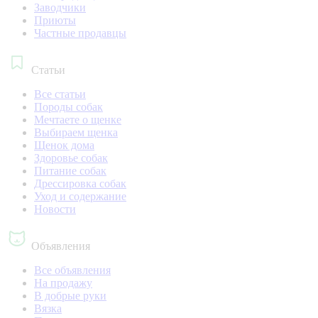
Заводчики
Приюты
Частные продавцы
Статьи
Все статьи
Породы собак
Мечтаете о щенке
Выбираем щенка
Щенок дома
Здоровье собак
Питание собак
Дрессировка собак
Уход и содержание
Новости
Объявления
Все объявления
На продажу
В добрые руки
Вязка