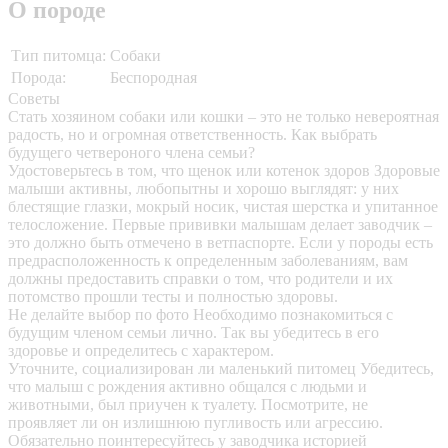
О породе
Тип питомца:
Собаки
Порода:
Беспородная
Советы
Стать хозяином собаки или кошки – это не только невероятная
радость, но и огромная ответственность. Как выбрать
будущего четвероного члена семьи?
Удостоверьтесь в том, что щенок или котенок здоров
Здоровые
малыши активны, любопытны и хорошо выглядят: у них
блестящие глазки, мокрый носик, чистая шерстка и упитанное
телосложение. Первые прививки малышам делает заводчик –
это должно быть отмечено в ветпаспорте. Если у породы есть
предрасположенность к определенным заболеваниям, вам
должны предоставить справки о том, что родители и их
потомство прошли тесты и полностью здоровы.
Не делайте выбор по фото
Необходимо познакомиться с
будущим членом семьи лично. Так вы убедитесь в его
здоровье и определитесь с характером.
Уточните, социализирован ли маленький питомец
Убедитесь,
что малыш с рождения активно общался с людьми и
животными, был приучен к туалету. Посмотрите, не
проявляет ли он излишнюю пугливость или агрессию.
Обязательно поинтересуйтесь у заводчика историей