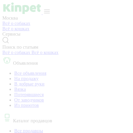
Москва
Всё о собаках
Всё о кошках
Сервисы
Поиск по статьям
Всё о собаках
Всё о кошках
Объявления
Все объявления
На продажу
В добрые руки
Вязка
Потерявшиеся
От заводчиков
Из приютов
Каталог продавцов
Все продавцы