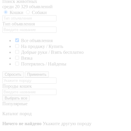
Поиск животных
среди 20 329 объявлений
Кошки
Собаки
Тип объявления
Все объявления
На продажу / Купить
Добрые руки / Взять бесплатно
Вязка
Потерялись / Найдены
Сбросить
Применить
Породы кошек
Выбрать все
Популярные
Каталог пород
Ничего не найдено
Укажите другую породу