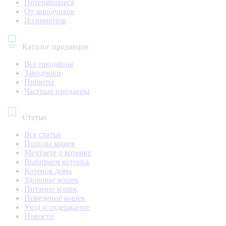
Потерявшиеся
От заводчиков
Из приютов
Каталог продавцов
Все продавцы
Заводчики
Приюты
Частные продавцы
Статьи
Все статьи
Породы кошек
Мечтаете о котенке
Выбираем котенка
Котенок дома
Здоровье кошек
Питание кошек
Поведение кошек
Уход и содержание
Новости