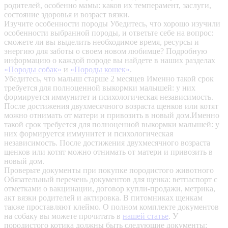
родителей, особенно мамы: каков их темперамент, заслуги,
состояние здоровья и возраст вязки.
Изучите особенности породы
Убедитесь, что хорошо изучили
особенности выбранной породы, и ответьте себе на вопрос:
сможете ли вы выделить необходимое время, ресурсы и
энергию для заботы о своем новом любимце? Подробную
информацию о каждой породе вы найдете в наших разделах
«Породы собак»
и
«Породы кошек»
.
Убедитесь, что малыш старше 2 месяцев
Именно такой срок
требуется для полноценной выкормки малышей: у них
формируется иммунитет и психологическая независимость.
После достижения двухмесячного возраста щенков или котят
можно отнимать от матери и привозить в новый дом.Именно
такой срок требуется для полноценной выкормки малышей: у
них формируется иммунитет и психологическая
независимость. После достижения двухмесячного возраста
щенков или котят можно отнимать от матери и привозить в
новый дом.
Проверьте документы при покупке породистого животного
Обязательный перечень документов для щенка: ветпаспорт с
отметками о вакцинации, договор купли-продажи, метрика,
акт вязки родителей и актировка. В питомниках щенкам
также проставляют клеймо. О полном комплекте документов
на собаку вы можете прочитать в
нашей статье
.
У
породистого котика должны быть следующие документы: