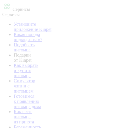
Сервисы
Сервисы
Установите
приложение Kinpet
Какая порода
подходит вам?
Подобрать
питомца
Подарки
от Kinpet
Как выбрать
и купить
питомца
Симулятор
жизни с
питомцем
Готовимся
к появлению
питомца дома
Как взять
питомца
из приюта
Беременность