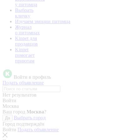
у питомца
Выбрать
кличку
Изучаем эмоции питомца
Журнал
о питомцах
Kinpet для
продавцов
Kinpet
помогает
приютам
Войти в профиль
Подать объявление
Нет результатов
Войти
Москва
Ваш город
Москва
?
Выбрать город
Да
Город подтверждён
Войти
Подать объявление