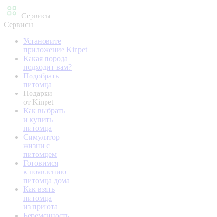
Сервисы
Сервисы
Установите
приложение Kinpet
Какая порода
подходит вам?
Подобрать
питомца
Подарки
от Kinpet
Как выбрать
и купить
питомца
Симулятор
жизни с
питомцем
Готовимся
к появлению
питомца дома
Как взять
питомца
из приюта
Беременность