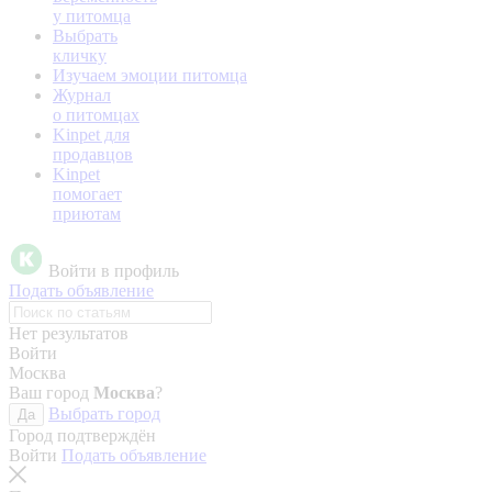
у питомца
Выбрать
кличку
Изучаем эмоции питомца
Журнал
о питомцах
Kinpet для
продавцов
Kinpet
помогает
приютам
Войти в профиль
Подать объявление
Нет результатов
Войти
Москва
Ваш город
Москва
?
Выбрать город
Да
Город подтверждён
Войти
Подать объявление