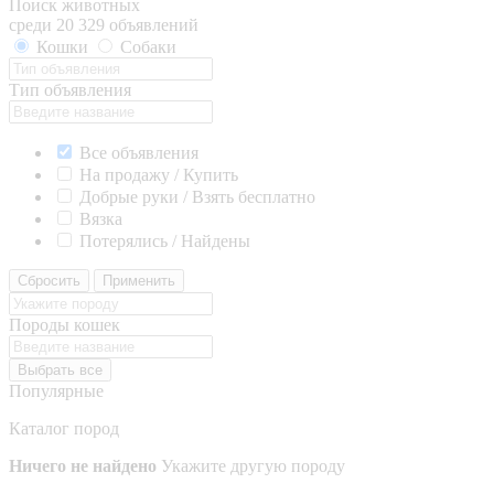
Поиск животных
среди 20 329 объявлений
Кошки
Собаки
Тип объявления
Все объявления
На продажу / Купить
Добрые руки / Взять бесплатно
Вязка
Потерялись / Найдены
Сбросить
Применить
Породы кошек
Выбрать все
Популярные
Каталог пород
Ничего не найдено
Укажите другую породу