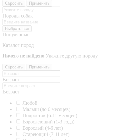
Сбросить
Применить
Породы собак
Выбрать все
Популярные
Каталог пород
Ничего не найдено
Укажите другую породу
Сбросить
Применить
Возраст
Возраст
Любой
Малыш (до 6 месяцев)
Подросток (6-11 месяцев)
Взрослеющий (1-3 года)
Взрослый (4-6 лет)
Стареющий (7-11 лет)