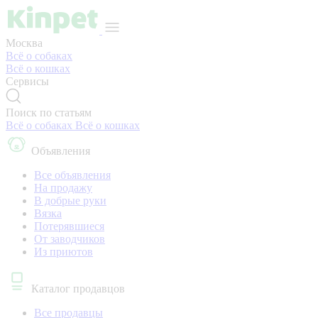
Москва
Всё о собаках
Всё о кошках
Сервисы
Поиск по статьям
Всё о собаках
Всё о кошках
Объявления
Все объявления
На продажу
В добрые руки
Вязка
Потерявшиеся
От заводчиков
Из приютов
Каталог продавцов
Все продавцы