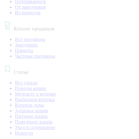
Потерявшиеся
От заводчиков
Из приютов
Каталог продавцов
Все продавцы
Заводчики
Приюты
Частные продавцы
Статьи
Все статьи
Породы кошек
Мечтаете о котенке
Выбираем котенка
Котенок дома
Здоровье кошек
Питание кошек
Поведение кошек
Уход и содержание
Новости