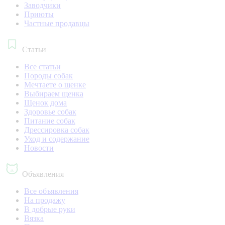
Заводчики
Приюты
Частные продавцы
Статьи
Все статьи
Породы собак
Мечтаете о щенке
Выбираем щенка
Щенок дома
Здоровье собак
Питание собак
Дрессировка собак
Уход и содержание
Новости
Объявления
Все объявления
На продажу
В добрые руки
Вязка