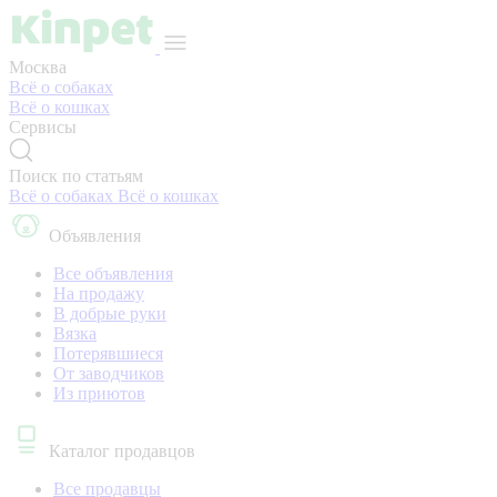
Москва
Всё о собаках
Всё о кошках
Сервисы
Поиск по статьям
Всё о собаках
Всё о кошках
Объявления
Все объявления
На продажу
В добрые руки
Вязка
Потерявшиеся
От заводчиков
Из приютов
Каталог продавцов
Все продавцы