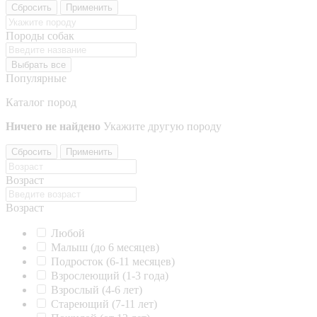
Сбросить
Применить
Породы собак
Выбрать все
Популярные
Каталог пород
Ничего не найдено
Укажите другую породу
Сбросить
Применить
Возраст
Возраст
Любой
Малыш (до 6 месяцев)
Подросток (6-11 месяцев)
Взрослеющий (1-3 года)
Взрослый (4-6 лет)
Стареющий (7-11 лет)