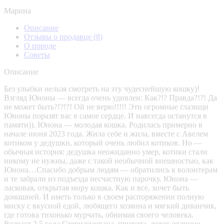
Марина
Описание
Отзывы о продавце
(8)
О породе
Советы
Описание
Без улыбки нельзя смотреть на эту чудеснейшую кошку)!
Взгляд Юноны — всегда очень удивлен: Как?!? Правда?!?! Да
не может быть?!?!?! Ой не верю!!!!! Эти огромные глазищи
Юноны поразят вас в самое сердце. И навсегда останутся в
памяти)). Юнона — молодая кошка. Родилась примерно в
начале июня 2023 года. Жила себе и жила, вместе с Авелем
котиком у дедушки, который очень любил котиков. Но —
обычная история: дедушка неожиданно умер, котики стали
никому не нужны, даже с такой необычной внешностью, как
Юнона…Спасибо добрым людям — обратились к волонтерам
и те забрали из подъезда несчастную парочку. Юнона —
ласковая, открытая миру кошка. Как и все, хочет быть
домашней. И иметь только в своем распоряжении полную
миску с вкусной едой, любящего хозяина и мягкий диванчик,
где готова тихонько мурчать, обнимая своего человека.
Возраст 2.5 года Стерилизована, привита, лоток отлично.