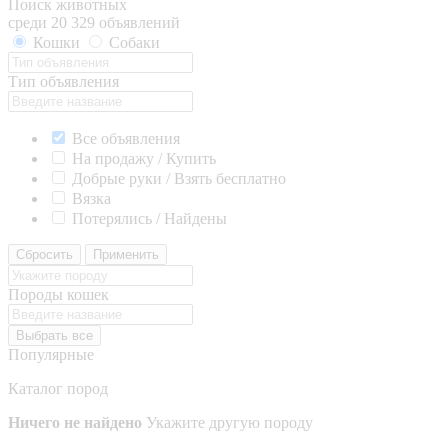
Поиск животных
среди 20 329 объявлений
Кошки
Собаки
Тип объявления
Все объявления
На продажу / Купить
Добрые руки / Взять бесплатно
Вязка
Потерялись / Найдены
Сбросить
Применить
Породы кошек
Выбрать все
Популярные
Каталог пород
Ничего не найдено
Укажите другую породу