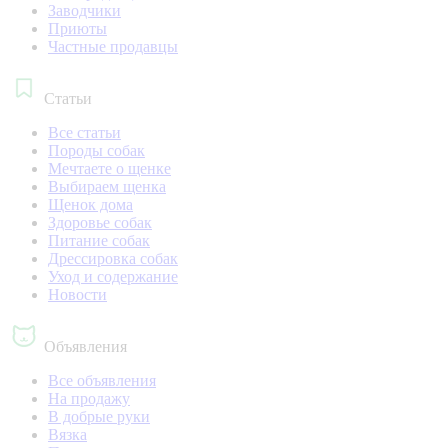
Заводчики
Приюты
Частные продавцы
Статьи
Все статьи
Породы собак
Мечтаете о щенке
Выбираем щенка
Щенок дома
Здоровье собак
Питание собак
Дрессировка собак
Уход и содержание
Новости
Объявления
Все объявления
На продажу
В добрые руки
Вязка