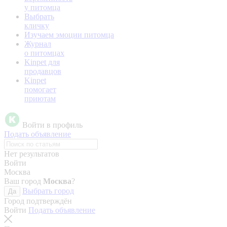
у питомца
Выбрать
кличку
Изучаем эмоции питомца
Журнал
о питомцах
Kinpet для
продавцов
Kinpet
помогает
приютам
Войти в профиль
Подать объявление
Нет результатов
Войти
Москва
Ваш город
Москва
?
Выбрать город
Да
Город подтверждён
Войти
Подать объявление