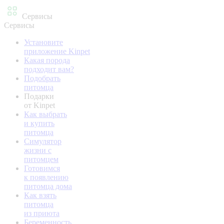
Сервисы
Сервисы
Установите
приложение Kinpet
Какая порода
подходит вам?
Подобрать
питомца
Подарки
от Kinpet
Как выбрать
и купить
питомца
Симулятор
жизни с
питомцем
Готовимся
к появлению
питомца дома
Как взять
питомца
из приюта
Беременность