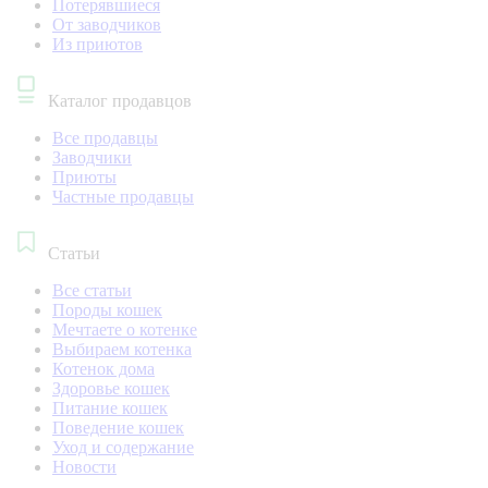
Потерявшиеся
От заводчиков
Из приютов
Каталог продавцов
Все продавцы
Заводчики
Приюты
Частные продавцы
Статьи
Все статьи
Породы кошек
Мечтаете о котенке
Выбираем котенка
Котенок дома
Здоровье кошек
Питание кошек
Поведение кошек
Уход и содержание
Новости