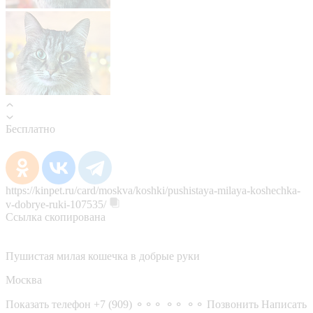
Бесплатно
https://kinpet.ru/card/moskva/koshki/pushistaya-milaya-koshechka-
v-dobrye-ruki-107535/
Ссылка скопирована
Пушистая милая кошечка в добрые руки
Москва
Показать телефон
+7 (909) ⚬⚬⚬ ⚬⚬ ⚬⚬
Позвонить
Написать