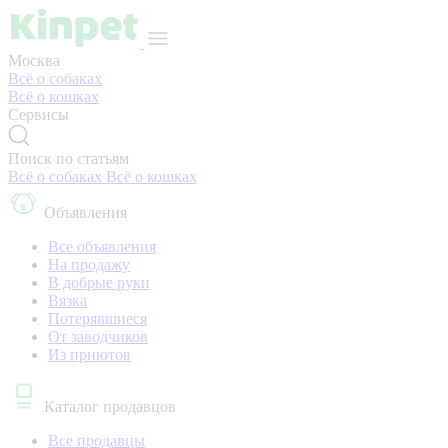
Москва
Всё о собаках
Всё о кошках
Сервисы
Поиск по статьям
Всё о собаках
Всё о кошках
Объявления
Все объявления
На продажу
В добрые руки
Вязка
Потерявшиеся
От заводчиков
Из приютов
Каталог продавцов
Все продавцы