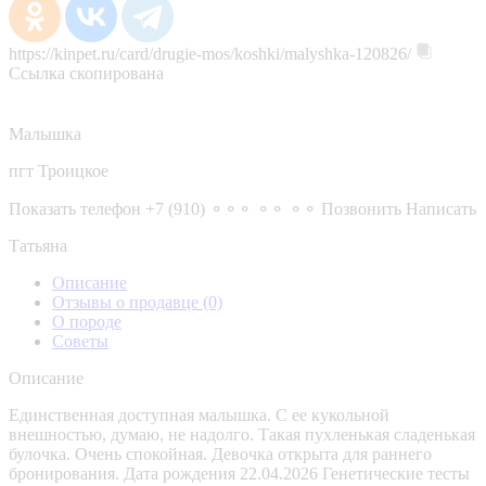
https://kinpet.ru/card/drugie-mos/koshki/malyshka-120826/
Ссылка скопирована
Малышка
пгт Троицкое
Показать телефон
+7 (910) ⚬⚬⚬ ⚬⚬ ⚬⚬
Позвонить
Написать
Татьяна
Описание
Отзывы о продавце
(0)
О породе
Советы
Описание
Единственная доступная малышка. С ее кукольной
внешностью, думаю, не надолго. Такая пухленькая сладенькая
булочка. Очень спокойная. Девочка открыта для раннего
бронирования. Дата рождения 22.04.2026 Генетические тесты