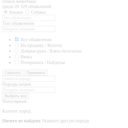
Поиск животных
среди 20 329 объявлений
Кошки
Собаки
Тип объявления
Все объявления
На продажу / Купить
Добрые руки / Взять бесплатно
Вязка
Потерялись / Найдены
Сбросить
Применить
Породы кошек
Выбрать все
Популярные
Каталог пород
Ничего не найдено
Укажите другую породу