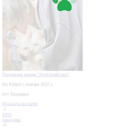
Питомник кошек “StyleAndGrace”
На Kinpet c ноября 2025 г.
пгт Троицкое
Показать на карте
ПРО
Заводчик