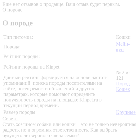
Еще нет отзывов о продавце. Ваш отзыв будет первым.
О породе
О породе
Тип питомца:
Кошки
Мейн-
Порода:
кун
Рейтинг породы:
Рейтинг породы на Kinpet
№ 2 из
Данный рейтинг формируется на основе частоты
121
упоминаний, поиска породы посетителями на
Пород
сайте, посещаемости объявлений и других
Кошек
параметрах, которые помогают определить
популярность породы на площадке Kinpet.ru в
текущий период времени.
Размер породы:
Крупные
Советы
Стать хозяином собаки или кошки – это не только невероятная
радость, но и огромная ответственность. Как выбрать
будущего четвероного члена семьи?