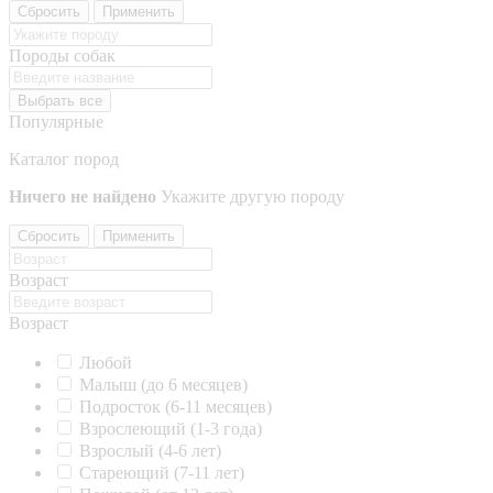
Сбросить
Применить
Породы собак
Выбрать все
Популярные
Каталог пород
Ничего не найдено
Укажите другую породу
Сбросить
Применить
Возраст
Возраст
Любой
Малыш (до 6 месяцев)
Подросток (6-11 месяцев)
Взрослеющий (1-3 года)
Взрослый (4-6 лет)
Стареющий (7-11 лет)