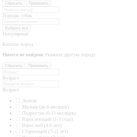
Сбросить
Применить
Породы собак
Выбрать все
Популярные
Каталог пород
Ничего не найдено
Укажите другую породу
Сбросить
Применить
Возраст
Возраст
Любой
Малыш (до 6 месяцев)
Подросток (6-11 месяцев)
Взрослеющий (1-3 года)
Взрослый (4-6 лет)
Стареющий (7-11 лет)