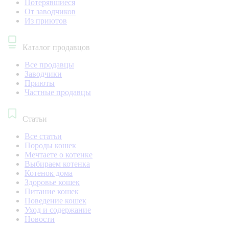
Потерявшиеся
От заводчиков
Из приютов
Каталог продавцов
Все продавцы
Заводчики
Приюты
Частные продавцы
Статьи
Все статьи
Породы кошек
Мечтаете о котенке
Выбираем котенка
Котенок дома
Здоровье кошек
Питание кошек
Поведение кошек
Уход и содержание
Новости