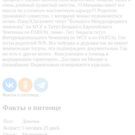
очень длинный пушистый хвостик. !!!:Малышка имеет все
шансы на успешную выставочную карьеру!!! Родители
проживают совместно, с которыми можно познакомиться
лично. Папа-9,5кг(имеет титул "Большого Международного
чемпиона" по WCF и Титул Большого Европейского
Чемпиона по FARUS) , мама - 7кг( Закрыла титул
Интернационального Чемпиона по WCF и по FARUS). Ген
тесты родителей N/N. Все бабушки и дедушки так же имеют
чемпионские титулы, что подтверждено документально Так
же есть и другие котята . Консультации и помощь в
выращивании гарантирую.. Доставка по Москве и
ближайшему Подмосковью оговаривается отдельно.
Факты о питомце
Факты о питомце
Пол:
Девочка
Возраст:
5 месяцев 25 дней
Окрас:
Мраморный