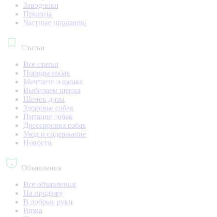
Заводчики
Приюты
Частные продавцы
Статьи
Все статьи
Породы собак
Мечтаете о щенке
Выбираем щенка
Щенок дома
Здоровье собак
Питание собак
Дрессировка собак
Уход и содержание
Новости
Объявления
Все объявления
На продажу
В добрые руки
Вязка