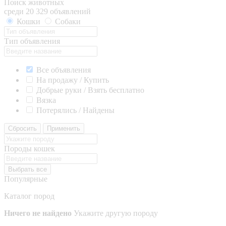
Поиск животных
среди 20 329 объявлений
Кошки
Собаки
Тип объявления
Все объявления
На продажу / Купить
Добрые руки / Взять бесплатно
Вязка
Потерялись / Найдены
Сбросить
Применить
Породы кошек
Выбрать все
Популярные
Каталог пород
Ничего не найдено
Укажите другую породу