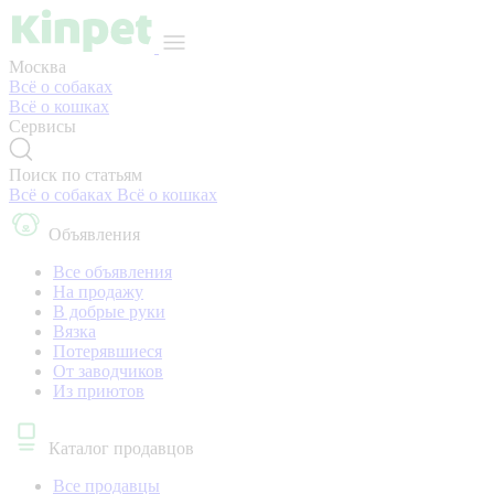
Москва
Всё о собаках
Всё о кошках
Сервисы
Поиск по статьям
Всё о собаках
Всё о кошках
Объявления
Все объявления
На продажу
В добрые руки
Вязка
Потерявшиеся
От заводчиков
Из приютов
Каталог продавцов
Все продавцы