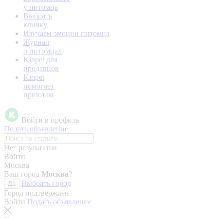
у питомца
Выбрать
кличку
Изучаем эмоции питомца
Журнал
о питомцах
Kinpet для
продавцов
Kinpet
помогает
приютам
Войти в профиль
Подать объявление
Нет результатов
Войти
Москва
Ваш город
Москва
?
Выбрать город
Да
Город подтверждён
Войти
Подать объявление