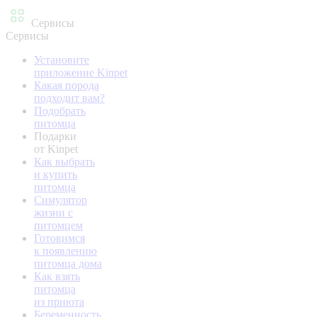
Сервисы
Сервисы
Установите
приложение Kinpet
Какая порода
подходит вам?
Подобрать
питомца
Подарки
от Kinpet
Как выбрать
и купить
питомца
Симулятор
жизни с
питомцем
Готовимся
к появлению
питомца дома
Как взять
питомца
из приюта
Беременность