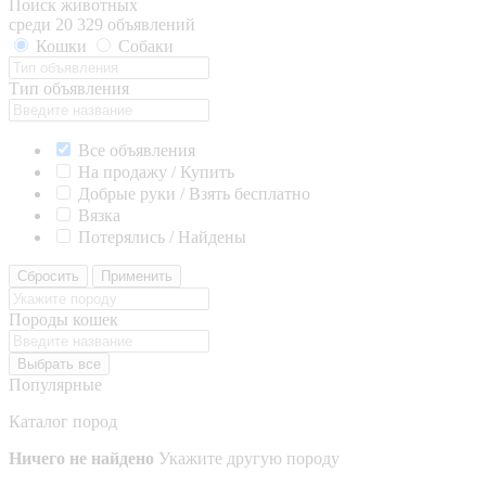
Поиск животных
среди 20 329 объявлений
Кошки
Собаки
Тип объявления
Все объявления
На продажу / Купить
Добрые руки / Взять бесплатно
Вязка
Потерялись / Найдены
Сбросить
Применить
Породы кошек
Выбрать все
Популярные
Каталог пород
Ничего не найдено
Укажите другую породу