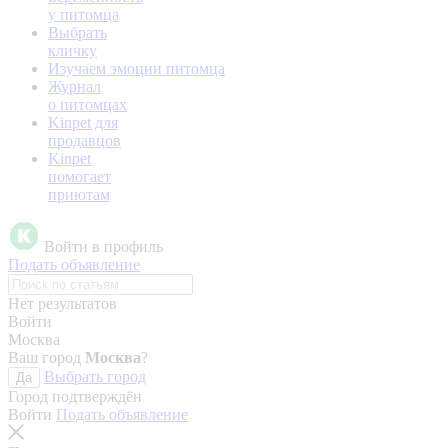
у питомца
Выбрать
кличку
Изучаем эмоции питомца
Журнал
о питомцах
Kinpet для
продавцов
Kinpet
помогает
приютам
Войти в профиль
Подать объявление
Нет результатов
Войти
Москва
Ваш город
Москва
?
Выбрать город
Да
Город подтверждён
Войти
Подать объявление