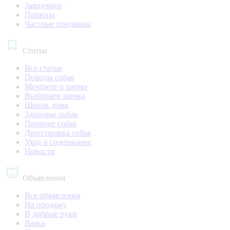
Заводчики
Приюты
Частные продавцы
Статьи
Все статьи
Породы собак
Мечтаете о щенке
Выбираем щенка
Щенок дома
Здоровье собак
Питание собак
Дрессировка собак
Уход и содержание
Новости
Объявления
Все объявления
На продажу
В добрые руки
Вязка