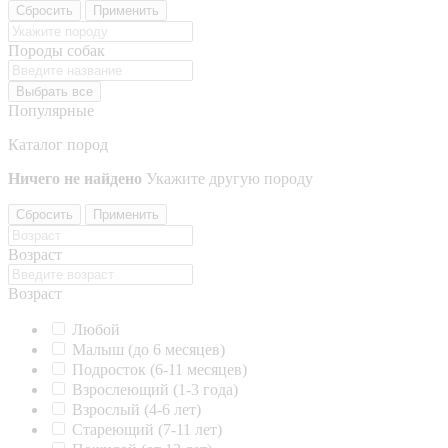
Сбросить
Применить
Породы собак
Выбрать все
Популярные
Каталог пород
Ничего не найдено
Укажите другую породу
Сбросить
Применить
Возраст
Возраст
Любой
Малыш (до 6 месяцев)
Подросток (6-11 месяцев)
Взрослеющий (1-3 года)
Взрослый (4-6 лет)
Стареющий (7-11 лет)