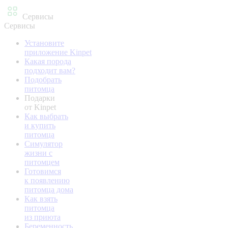
Сервисы
Сервисы
Установите
приложение Kinpet
Какая порода
подходит вам?
Подобрать
питомца
Подарки
от Kinpet
Как выбрать
и купить
питомца
Симулятор
жизни с
питомцем
Готовимся
к появлению
питомца дома
Как взять
питомца
из приюта
Беременность