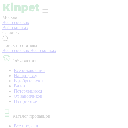
Москва
Всё о собаках
Всё о кошках
Сервисы
Поиск по статьям
Всё о собаках
Всё о кошках
Объявления
Все объявления
На продажу
В добрые руки
Вязка
Потерявшиеся
От заводчиков
Из приютов
Каталог продавцов
Все продавцы