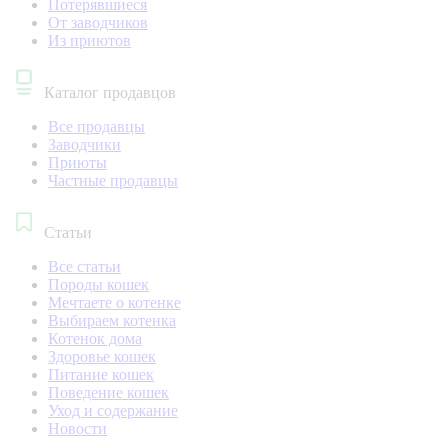
Потерявшиеся
От заводчиков
Из приютов
Каталог продавцов
Все продавцы
Заводчики
Приюты
Частные продавцы
Статьи
Все статьи
Породы кошек
Мечтаете о котенке
Выбираем котенка
Котенок дома
Здоровье кошек
Питание кошек
Поведение кошек
Уход и содержание
Новости