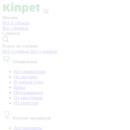
Москва
Всё о собаках
Всё о кошках
Сервисы
Поиск по статьям
Всё о собаках
Всё о кошках
Объявления
Все объявления
На продажу
В добрые руки
Вязка
Потерявшиеся
От заводчиков
Из приютов
Каталог продавцов
Все продавцы