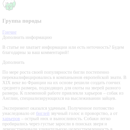
Группа породы
Гончие
Дополнить информацию
В статье не хватает информации или есть неточность? Будем
благодарны за ваш комментарий!
Дополнить
По мере роста своей популярности бигли постепенно
переквалифицировались в компаньонов европейской знати. В
XIX веке во Франции на их основе решили создать гончих
среднего размера, подходящих для охоты на зверей разного
размера. К племенной работе привлекли харьеров – собак из
Англии, специализирующихся на выслеживании зайцев.
Эксперимент оказался удачным. Полученное потомство
унаследовало от
биглей
звучный голос и проворство, а от
харьеров
– острый нюх и выносливость. Собаки легко
пробирались через густые заросли в поисках зверя и
демонстрировали удивительную целеустремленность в