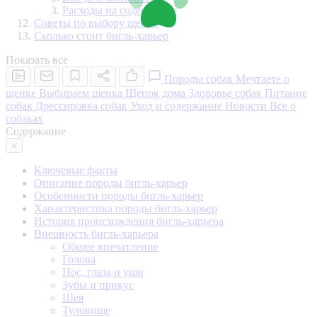
Расходы на содержание
Советы по выбору щенка
Сколько стоит бигль-харьер
Показать все
Породы собак
Мечтаете о
щенке
Выбираем щенка
Щенок дома
Здоровье собак
Питание
собак
Дрессировка собак
Уход и содержание
Новости
Все о
собаках
Содержание
Ключевые факты
Описание породы бигль-харьер
Особенности породы бигль-харьер
Характеристика породы бигль-харьер
История происхождения бигль-харьера
Внешность бигль-харьера
Общее впечатление
Голова
Нос, глаза и уши
Зубы и прикус
Шея
Туловище