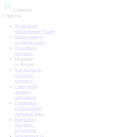
Сервисы
Сервисы
Установите
приложение Kinpet
Какая порода
подходит вам?
Подобрать
питомца
Подарки
от Kinpet
Как выбрать
и купить
питомца
Симулятор
жизни с
питомцем
Готовимся
к появлению
питомца дома
Как взять
питомца
из приюта
Беременность