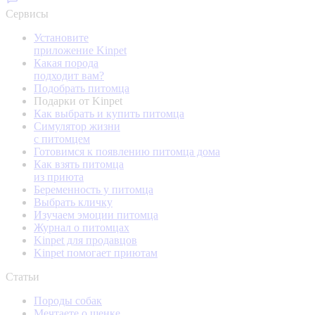
Сервисы
Установите
приложение Kinpet
Какая порода
подходит вам?
Подобрать питомца
Подарки от Kinpet
Как выбрать и купить питомца
Симулятор жизни
с питомцем
Готовимся к появлению питомца дома
Как взять питомца
из приюта
Беременность у питомца
Выбрать кличку
Изучаем эмоции питомца
Журнал о питомцах
Kinpet для продавцов
Kinpet помогает приютам
Статьи
Породы собак
Мечтаете о щенке