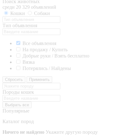
Поиск животных
среди 20 329 объявлений
Кошки
Собаки
Тип объявления
Все объявления
На продажу / Купить
Добрые руки / Взять бесплатно
Вязка
Потерялись / Найдены
Сбросить
Применить
Породы кошек
Выбрать все
Популярные
Каталог пород
Ничего не найдено
Укажите другую породу