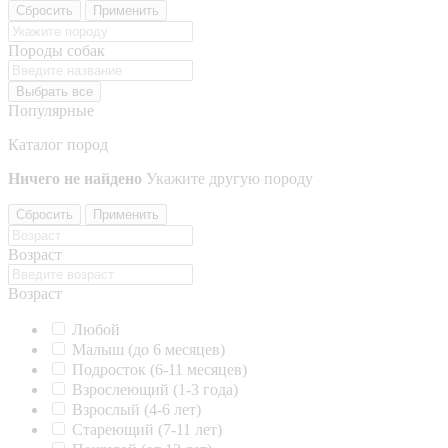
Сбросить
Применить
Породы собак
Выбрать все
Популярные
Каталог пород
Ничего не найдено
Укажите другую породу
Сбросить
Применить
Возраст
Возраст
Любой
Малыш (до 6 месяцев)
Подросток (6-11 месяцев)
Взрослеющий (1-3 года)
Взрослый (4-6 лет)
Стареющий (7-11 лет)