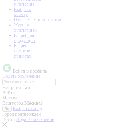
у питомца
Выбрать
кличку
Изучаем эмоции питомца
Журнал
о питомцах
Kinpet для
продавцов
Kinpet
помогает
приютам
Войти в профиль
Подать объявление
Нет результатов
Войти
Москва
Ваш город
Москва
?
Выбрать город
Да
Город подтверждён
Войти
Подать объявление