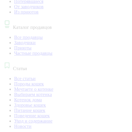
Потерявшиеся
От заводчиков
Из приютов
Каталог продавцов
Все продавцы
Заводчики
Приюты
Частные продавцы
Статьи
Все статьи
Породы кошек
Мечтаете о котенке
Выбираем котенка
Котенок дома
Здоровье кошек
Питание кошек
Поведение кошек
Уход и содержание
Новости