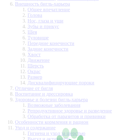
Внешность бигль-харьера
Общее впечатление
Голова
Нос, глаза и уши
Зубы и прикус
Шея
Туловище
Передние конечности
Задние конечности
Хвост
Движение
Шерсть
Окрас
Размер
Дисквалифицирующие пороки
Отличие от бигля
Воспитание и дрессировка
Здоровье и болезни бигль-харьера
Возможные заболевания
Репродуктивное здоровье и разведение
Обработка от паразитов и прививки
Особенности кормления и рацион
Уход и содержание
Гигиена и уход за шерстью
Выгул и активность