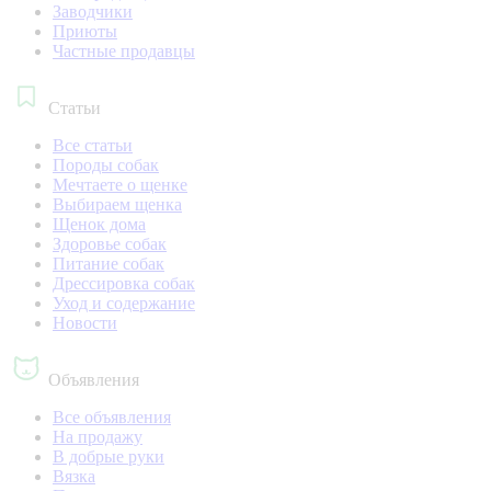
Заводчики
Приюты
Частные продавцы
Статьи
Все статьи
Породы собак
Мечтаете о щенке
Выбираем щенка
Щенок дома
Здоровье собак
Питание собак
Дрессировка собак
Уход и содержание
Новости
Объявления
Все объявления
На продажу
В добрые руки
Вязка