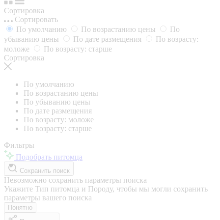
Сортировка
Сортировать
По умолчанию
По возрастанию цены
По
убыванию цены
По дате размещения
По возрасту:
моложе
По возрасту: старше
Сортировка
По умолчанию
По возрастанию цены
По убыванию цены
По дате размещения
По возрасту: моложе
По возрасту: старше
Фильтры
Подобрать питомца
Сохранить поиск
Невозможно сохранить параметры поиска
Укажите Тип питомца и Породу, чтобы мы могли сохранить
параметры вашего поиска
Понятно