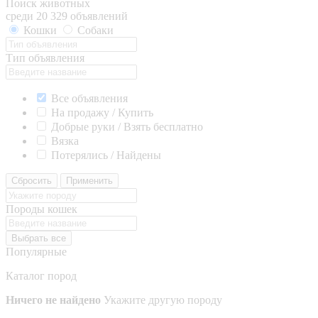
Поиск животных
среди 20 329 объявлений
Кошки
Собаки
Тип объявления
Все объявления
На продажу / Купить
Добрые руки / Взять бесплатно
Вязка
Потерялись / Найдены
Сбросить
Применить
Породы кошек
Выбрать все
Популярные
Каталог пород
Ничего не найдено
Укажите другую породу