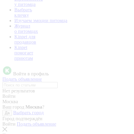
у питомца
Выбрать
кличку
Изучаем эмоции питомца
Журнал
о питомцах
Kinpet для
продавцов
Kinpet
помогает
приютам
Войти в профиль
Подать объявление
Нет результатов
Войти
Москва
Ваш город
Москва
?
Выбрать город
Да
Город подтверждён
Войти
Подать объявление