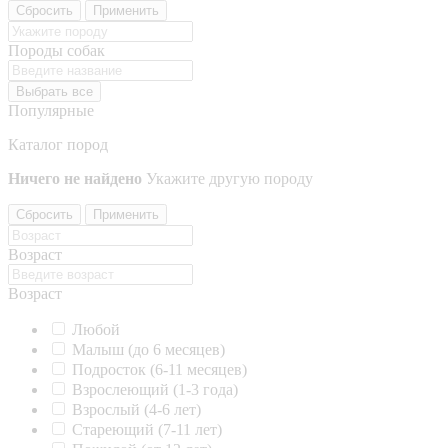
Сбросить
Применить
Породы собак
Выбрать все
Популярные
Каталог пород
Ничего не найдено
Укажите другую породу
Сбросить
Применить
Возраст
Возраст
Любой
Малыш (до 6 месяцев)
Подросток (6-11 месяцев)
Взрослеющий (1-3 года)
Взрослый (4-6 лет)
Стареющий (7-11 лет)