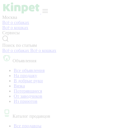
Москва
Всё о собаках
Всё о кошках
Сервисы
Поиск по статьям
Всё о собаках
Всё о кошках
Объявления
Все объявления
На продажу
В добрые руки
Вязка
Потерявшиеся
От заводчиков
Из приютов
Каталог продавцов
Все продавцы