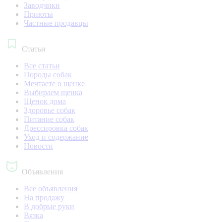
Заводчики
Приюты
Частные продавцы
Статьи
Все статьи
Породы собак
Мечтаете о щенке
Выбираем щенка
Щенок дома
Здоровье собак
Питание собак
Дрессировка собак
Уход и содержание
Новости
Объявления
Все объявления
На продажу
В добрые руки
Вязка