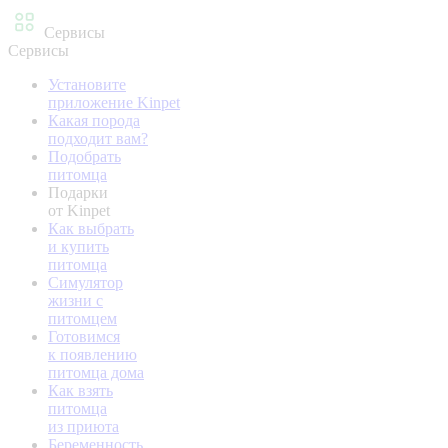
Сервисы
Сервисы
Установите
приложение Kinpet
Какая порода
подходит вам?
Подобрать
питомца
Подарки
от Kinpet
Как выбрать
и купить
питомца
Симулятор
жизни с
питомцем
Готовимся
к появлению
питомца дома
Как взять
питомца
из приюта
Беременность