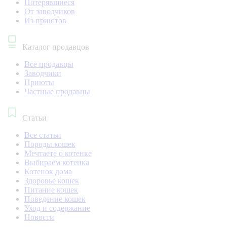
Потерявшиеся
От заводчиков
Из приютов
Каталог продавцов
Все продавцы
Заводчики
Приюты
Частные продавцы
Статьи
Все статьи
Породы кошек
Мечтаете о котенке
Выбираем котенка
Котенок дома
Здоровье кошек
Питание кошек
Поведение кошек
Уход и содержание
Новости