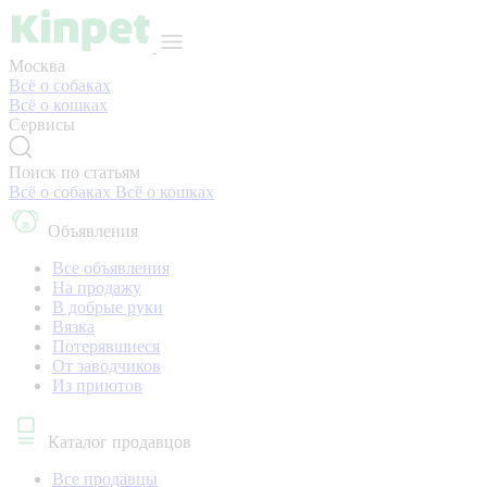
Москва
Всё о собаках
Всё о кошках
Сервисы
Поиск по статьям
Всё о собаках
Всё о кошках
Объявления
Все объявления
На продажу
В добрые руки
Вязка
Потерявшиеся
От заводчиков
Из приютов
Каталог продавцов
Все продавцы