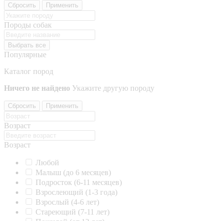
Сбросить
Применить
Породы собак
Выбрать все
Популярные
Каталог пород
Ничего не найдено
Укажите другую породу
Сбросить
Применить
Возраст
Возраст
Любой
Малыш (до 6 месяцев)
Подросток (6-11 месяцев)
Взрослеющий (1-3 года)
Взрослый (4-6 лет)
Стареющий (7-11 лет)