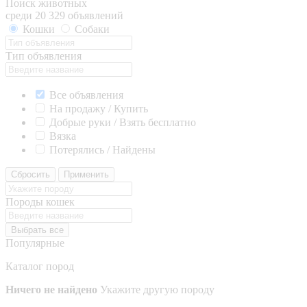
Поиск животных
среди 20 329 объявлений
Кошки
Собаки
Тип объявления
Все объявления
На продажу / Купить
Добрые руки / Взять бесплатно
Вязка
Потерялись / Найдены
Сбросить
Применить
Породы кошек
Выбрать все
Популярные
Каталог пород
Ничего не найдено
Укажите другую породу