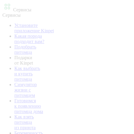
Сервисы
Сервисы
Установите
приложение Kinpet
Какая порода
подходит вам?
Подобрать
питомца
Подарки
от Kinpet
Как выбрать
и купить
питомца
Симулятор
жизни с
питомцем
Готовимся
к появлению
питомца дома
Как взять
питомца
из приюта
Беременность