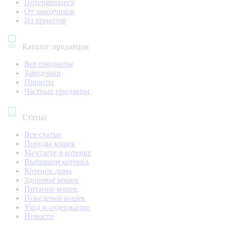
Потерявшиеся
От заводчиков
Из приютов
Каталог продавцов
Все продавцы
Заводчики
Приюты
Частные продавцы
Статьи
Все статьи
Породы кошек
Мечтаете о котенке
Выбираем котенка
Котенок дома
Здоровье кошек
Питание кошек
Поведение кошек
Уход и содержание
Новости