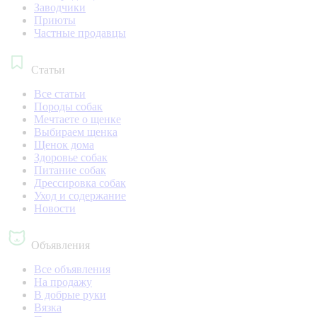
Заводчики
Приюты
Частные продавцы
Статьи
Все статьи
Породы собак
Мечтаете о щенке
Выбираем щенка
Щенок дома
Здоровье собак
Питание собак
Дрессировка собак
Уход и содержание
Новости
Объявления
Все объявления
На продажу
В добрые руки
Вязка