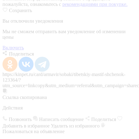
пожалуйста, ознакомьтесь с
рекомендациями при покупке.
Сохранить
Вы отключили уведомления
Мы не сможем отправить вам уведомление об изменении
цены
Включить
Поделиться
https://kinpet.ru/card/armavir/sobaki/tibetskiy-mastif-shchenok-
123364/?
utm_source=linkcopy&utm_medium=referral&utm_campaign=sharec
Ссылка скопирована
Действия
Позвонить
Написать сообщение
Поделиться
Добавить в избранное
Удалить из избранного
Пожаловаться на объявление