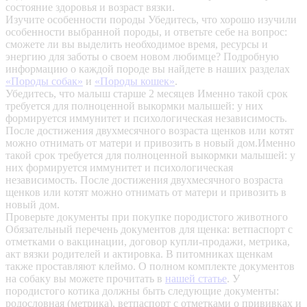
состояние здоровья и возраст вязки.
Изучите особенности породы
Убедитесь, что хорошо изучили
особенности выбранной породы, и ответьте себе на вопрос:
сможете ли вы выделить необходимое время, ресурсы и
энергию для заботы о своем новом любимце? Подробную
информацию о каждой породе вы найдете в наших разделах
«Породы собак»
и
«Породы кошек»
.
Убедитесь, что малыш старше 2 месяцев
Именно такой срок
требуется для полноценной выкормки малышей: у них
формируется иммунитет и психологическая независимость.
После достижения двухмесячного возраста щенков или котят
можно отнимать от матери и привозить в новый дом.Именно
такой срок требуется для полноценной выкормки малышей: у
них формируется иммунитет и психологическая
независимость. После достижения двухмесячного возраста
щенков или котят можно отнимать от матери и привозить в
новый дом.
Проверьте документы при покупке породистого животного
Обязательный перечень документов для щенка: ветпаспорт с
отметками о вакцинации, договор купли-продажи, метрика,
акт вязки родителей и актировка. В питомниках щенкам
также проставляют клеймо. О полном комплекте документов
на собаку вы можете прочитать в
нашей статье
.
У
породистого котика должны быть следующие документы:
родословная (метрика), ветпаспорт с отметками о прививках и