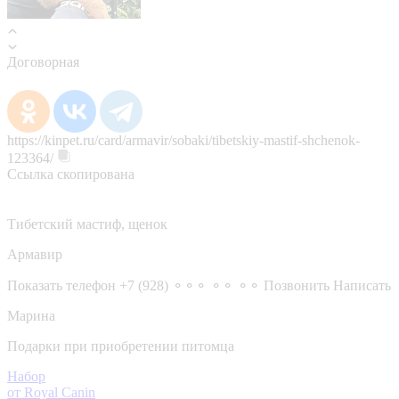
Договорная
https://kinpet.ru/card/armavir/sobaki/tibetskiy-mastif-shchenok-
123364/
Ссылка скопирована
Тибетский мастиф, щенок
Армавир
Показать телефон
+7 (928) ⚬⚬⚬ ⚬⚬ ⚬⚬
Позвонить
Написать
Марина
Подарки при приобретении питомца
Набор
от Royal Canin