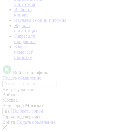
у питомца
Выбрать
кличку
Изучаем эмоции питомца
Журнал
о питомцах
Kinpet для
продавцов
Kinpet
помогает
приютам
Войти в профиль
Подать объявление
Нет результатов
Войти
Москва
Ваш город
Москва
?
Выбрать город
Да
Город подтверждён
Войти
Подать объявление