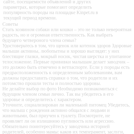
сайте, посещаемости объявлений и других
параметрах, которые помогают определить
популярность породы на площадке Kinpet.ru в
текущий период времени.
Советы
Стать хозяином собаки или кошки – это не только невероятная
радость, но и огромная ответственность. Как выбрать
будущего четвероного члена семьи?
Удостоверьтесь в том, что щенок или котенок здоров
Здоровые
малыши активны, любопытны и хорошо выглядят: у них
блестящие глазки, мокрый носик, чистая шерстка и упитанное
телосложение. Первые прививки малышам делает заводчик –
это должно быть отмечено в ветпаспорте. Если у породы есть
предрасположенность к определенным заболеваниям, вам
должны предоставить справки о том, что родители и их
потомство прошли тесты и полностью здоровы.
Не делайте выбор по фото
Необходимо познакомиться с
будущим членом семьи лично. Так вы убедитесь в его
здоровье и определитесь с характером.
Уточните, социализирован ли маленький питомец
Убедитесь,
что малыш с рождения активно общался с людьми и
животными, был приучен к туалету. Посмотрите, не
проявляет ли он излишнюю пугливость или агрессию.
Обязательно поинтересуйтесь у заводчика историей
родителей, особенно мамы: каков их темперамент, заслуги,