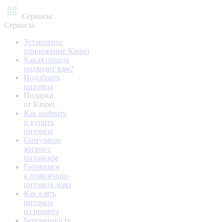
Сервисы
Сервисы
Установите
приложение Kinpet
Какая порода
подходит вам?
Подобрать
питомца
Подарки
от Kinpet
Как выбрать
и купить
питомца
Симулятор
жизни с
питомцем
Готовимся
к появлению
питомца дома
Как взять
питомца
из приюта
Беременность