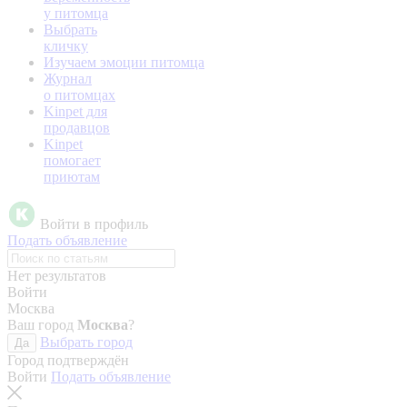
у питомца
Выбрать
кличку
Изучаем эмоции питомца
Журнал
о питомцах
Kinpet для
продавцов
Kinpet
помогает
приютам
Войти в профиль
Подать объявление
Нет результатов
Войти
Москва
Ваш город
Москва
?
Выбрать город
Да
Город подтверждён
Войти
Подать объявление