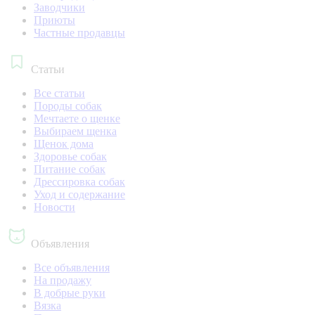
Заводчики
Приюты
Частные продавцы
Статьи
Все статьи
Породы собак
Мечтаете о щенке
Выбираем щенка
Щенок дома
Здоровье собак
Питание собак
Дрессировка собак
Уход и содержание
Новости
Объявления
Все объявления
На продажу
В добрые руки
Вязка