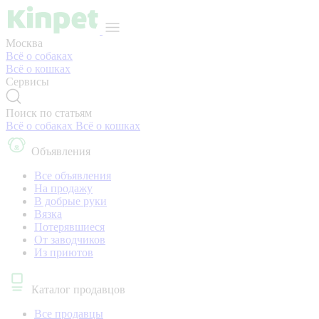
Москва
Всё о собаках
Всё о кошках
Сервисы
Поиск по статьям
Всё о собаках
Всё о кошках
Объявления
Все объявления
На продажу
В добрые руки
Вязка
Потерявшиеся
От заводчиков
Из приютов
Каталог продавцов
Все продавцы