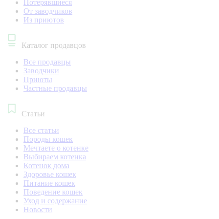
Потерявшиеся
От заводчиков
Из приютов
Каталог продавцов
Все продавцы
Заводчики
Приюты
Частные продавцы
Статьи
Все статьи
Породы кошек
Мечтаете о котенке
Выбираем котенка
Котенок дома
Здоровье кошек
Питание кошек
Поведение кошек
Уход и содержание
Новости