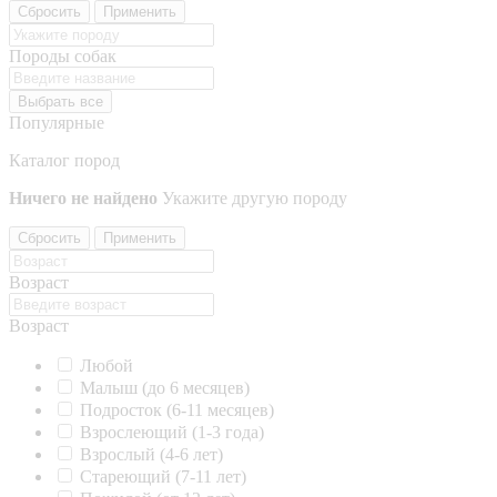
Сбросить
Применить
Породы собак
Выбрать все
Популярные
Каталог пород
Ничего не найдено
Укажите другую породу
Сбросить
Применить
Возраст
Возраст
Любой
Малыш (до 6 месяцев)
Подросток (6-11 месяцев)
Взрослеющий (1-3 года)
Взрослый (4-6 лет)
Стареющий (7-11 лет)