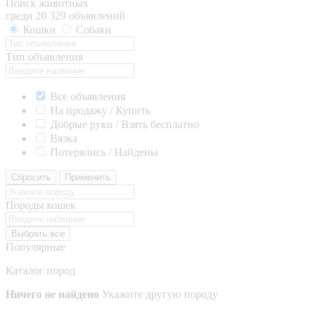
Поиск животных
среди 20 329 объявлений
Кошки
Собаки
Тип объявления
Все объявления
На продажу / Купить
Добрые руки / Взять бесплатно
Вязка
Потерялись / Найдены
Сбросить
Применить
Породы кошек
Выбрать все
Популярные
Каталог пород
Ничего не найдено
Укажите другую породу