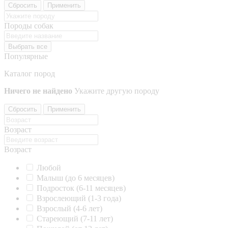
Сбросить
Применить
Породы собак
Выбрать все
Популярные
Каталог пород
Ничего не найдено
Укажите другую породу
Сбросить
Применить
Возраст
Возраст
Любой
Малыш (до 6 месяцев)
Подросток (6-11 месяцев)
Взрослеющий (1-3 года)
Взрослый (4-6 лет)
Стареющий (7-11 лет)