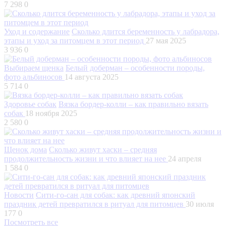
7 298
0
Уход и содержание
Сколько длится беременность у лабрадора,
этапы и уход за питомцем в этот период
27 мая 2025
3 936
0
Выбираем щенка
Белый доберман – особенности породы,
фото альбиносов
14 августа 2025
5 714
0
Здоровье собак
Вязка бордер-колли – как правильно вязать
собак
18 ноября 2025
2 580
0
Щенок дома
Сколько живут хаски – средняя
продолжительность жизни и что влияет на нее
24 апреля
1 584
0
Новости
Сити-го-сан для собак: как древний японский
праздник детей превратился в ритуал для питомцев
30 июля
177
0
Посмотреть все