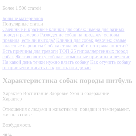
Более 1 500 статей
Больше материалов
Популярные статьи
Смешные и красивые клички для собак: имена для разных
пород и размеров
Разведение собак на продажу: основы,
правила, есть ли выгода?
Клички для собак-девочек: самые
классные варианты
Собака стала вялой и потеряла аппетит?
Есть причины для тревоги
ТОП-25 гипоаллергенных пород
собак
Желтая рвота у собаки: возможные причины и лечение
На какой день течки нужно вязать собаку
Как отучить собаку
от привычки писать на кровать или диван
Характеристика собак породы питбуль
Характер
Воспитание
Здоровье
Уход и содержание
Характер
Отношения с людьми и животными, повадки и темперамент,
жизнь в семье
Возбудимость
40%