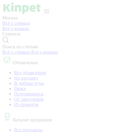
Москва
Всё о собаках
Всё о кошках
Сервисы
Поиск по статьям
Всё о собаках
Всё о кошках
Объявления
Все объявления
На продажу
В добрые руки
Вязка
Потерявшиеся
От заводчиков
Из приютов
Каталог продавцов
Все продавцы