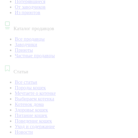
Потерявшиеся
От заводчиков
Из приютов
Каталог продавцов
Все продавцы
Заводчики
Приюты
Частные продавцы
Статьи
Все статьи
Породы кошек
Мечтаете о котенке
Выбираем котенка
Котенок дома
Здоровье кошек
Питание кошек
Поведение кошек
Уход и содержание
Новости