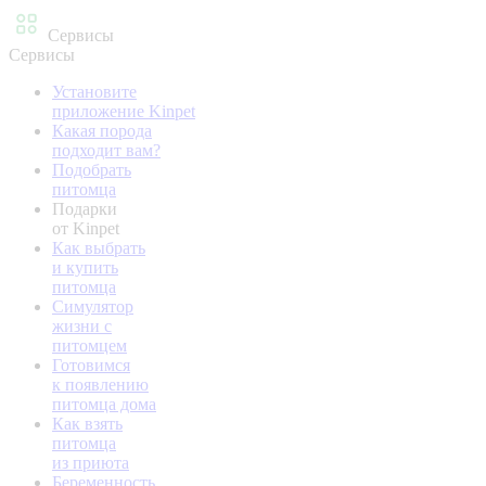
Сервисы
Сервисы
Установите
приложение Kinpet
Какая порода
подходит вам?
Подобрать
питомца
Подарки
от Kinpet
Как выбрать
и купить
питомца
Симулятор
жизни с
питомцем
Готовимся
к появлению
питомца дома
Как взять
питомца
из приюта
Беременность