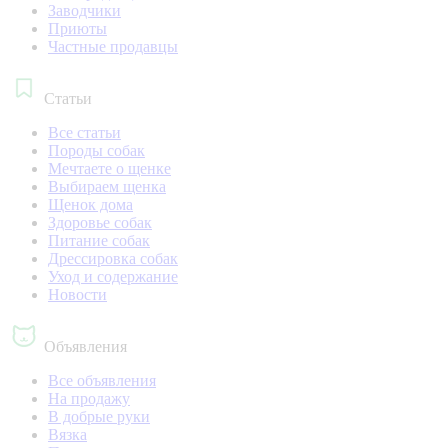
Заводчики
Приюты
Частные продавцы
Статьи
Все статьи
Породы собак
Мечтаете о щенке
Выбираем щенка
Щенок дома
Здоровье собак
Питание собак
Дрессировка собак
Уход и содержание
Новости
Объявления
Все объявления
На продажу
В добрые руки
Вязка