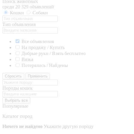
Поиск животных
среди 20 329 объявлений
Кошки
Собаки
Тип объявления
Все объявления
На продажу / Купить
Добрые руки / Взять бесплатно
Вязка
Потерялись / Найдены
Сбросить
Применить
Породы кошек
Выбрать все
Популярные
Каталог пород
Ничего не найдено
Укажите другую породу