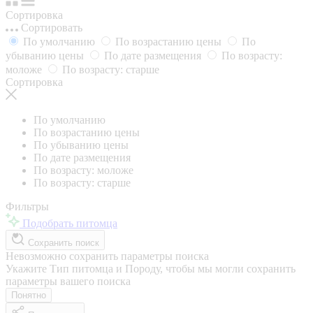
Сортировка
Сортировать
По умолчанию
По возрастанию цены
По
убыванию цены
По дате размещения
По возрасту:
моложе
По возрасту: старше
Сортировка
По умолчанию
По возрастанию цены
По убыванию цены
По дате размещения
По возрасту: моложе
По возрасту: старше
Фильтры
Подобрать питомца
Сохранить поиск
Невозможно сохранить параметры поиска
Укажите Тип питомца и Породу, чтобы мы могли сохранить
параметры вашего поиска
Понятно