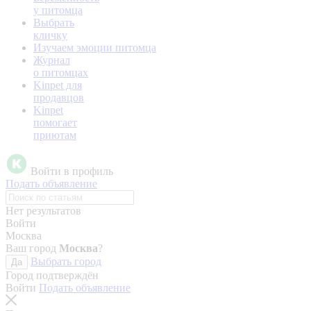
у питомца
Выбрать
кличку
Изучаем эмоции питомца
Журнал
о питомцах
Kinpet для
продавцов
Kinpet
помогает
приютам
Войти в профиль
Подать объявление
Нет результатов
Войти
Москва
Ваш город
Москва
?
Выбрать город
Да
Город подтверждён
Войти
Подать объявление