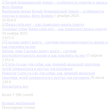
Выбираем щенка
Белый йоркширский терьер – особенности
породы и окраса, фото йорков
1 декабря 2024
10 854
0
Здоровье собак
Вязка сиба-ину – как правильно вязать породу
18 ноября 2025
3 615
0
Щенок дома
Сколько живут корги – средняя
продолжительность жизни и как повлиять на нее
15 апреля
2 053
0
Новости
Сити-го-сан для собак: как древний японский
праздник детей превратился в ритуал для питомцев
30 июля
239
0
Посмотреть все
Более 1 500 статей
Больше материалов
Популярные статьи