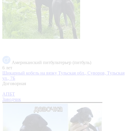
Американский питбультерьер (питбуль)
6 лет
Шикарный кобель на вязку
Тульская обл., Суворов, Тульская
ул., 7Б
Договорная
АПБТ
Заводчик