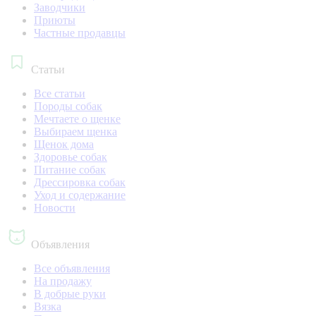
Заводчики
Приюты
Частные продавцы
Статьи
Все статьи
Породы собак
Мечтаете о щенке
Выбираем щенка
Щенок дома
Здоровье собак
Питание собак
Дрессировка собак
Уход и содержание
Новости
Объявления
Все объявления
На продажу
В добрые руки
Вязка