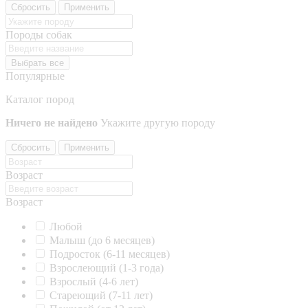
Сбросить
Применить
Породы собак
Выбрать все
Популярные
Каталог пород
Ничего не найдено
Укажите другую породу
Сбросить
Применить
Возраст
Возраст
Любой
Малыш (до 6 месяцев)
Подросток (6-11 месяцев)
Взрослеющий (1-3 года)
Взрослый (4-6 лет)
Стареющий (7-11 лет)