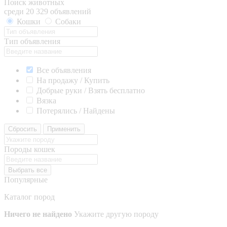
Поиск животных
среди 20 329 объявлений
Кошки
Собаки
Тип объявления
Все объявления
На продажу / Купить
Добрые руки / Взять бесплатно
Вязка
Потерялись / Найдены
Сбросить
Применить
Породы кошек
Выбрать все
Популярные
Каталог пород
Ничего не найдено
Укажите другую породу