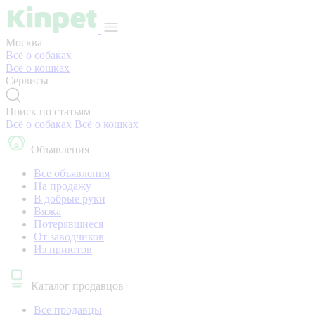
Москва
Всё о собаках
Всё о кошках
Сервисы
Поиск по статьям
Всё о собаках
Всё о кошках
Объявления
Все объявления
На продажу
В добрые руки
Вязка
Потерявшиеся
От заводчиков
Из приютов
Каталог продавцов
Все продавцы