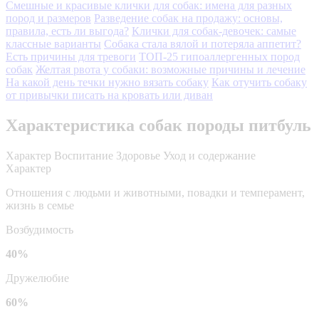
Смешные и красивые клички для собак: имена для разных
пород и размеров
Разведение собак на продажу: основы,
правила, есть ли выгода?
Клички для собак-девочек: самые
классные варианты
Собака стала вялой и потеряла аппетит?
Есть причины для тревоги
ТОП-25 гипоаллергенных пород
собак
Желтая рвота у собаки: возможные причины и лечение
На какой день течки нужно вязать собаку
Как отучить собаку
от привычки писать на кровать или диван
Характеристика собак породы питбуль
Характер
Воспитание
Здоровье
Уход и содержание
Характер
Отношения с людьми и животными, повадки и темперамент,
жизнь в семье
Возбудимость
40%
Дружелюбие
60%