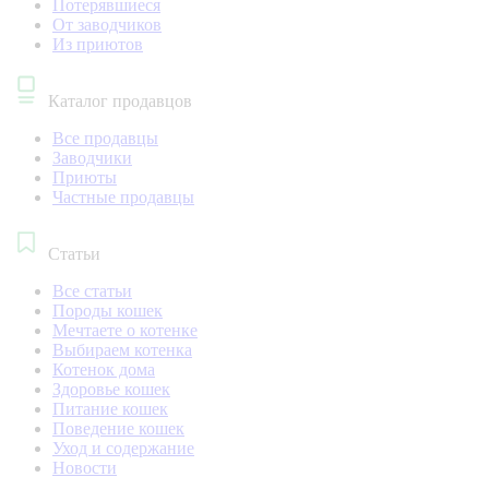
Потерявшиеся
От заводчиков
Из приютов
Каталог продавцов
Все продавцы
Заводчики
Приюты
Частные продавцы
Статьи
Все статьи
Породы кошек
Мечтаете о котенке
Выбираем котенка
Котенок дома
Здоровье кошек
Питание кошек
Поведение кошек
Уход и содержание
Новости