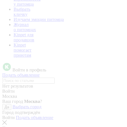
у питомца
Выбрать
кличку
Изучаем эмоции питомца
Журнал
о питомцах
Kinpet для
продавцов
Kinpet
помогает
приютам
Войти в профиль
Подать объявление
Нет результатов
Войти
Москва
Ваш город
Москва
?
Выбрать город
Да
Город подтверждён
Войти
Подать объявление