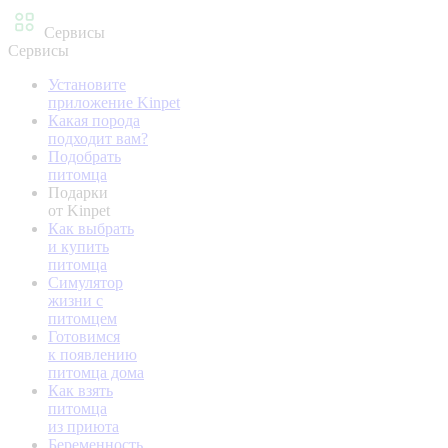
Сервисы
Сервисы
Установите
приложение Kinpet
Какая порода
подходит вам?
Подобрать
питомца
Подарки
от Kinpet
Как выбрать
и купить
питомца
Симулятор
жизни с
питомцем
Готовимся
к появлению
питомца дома
Как взять
питомца
из приюта
Беременность