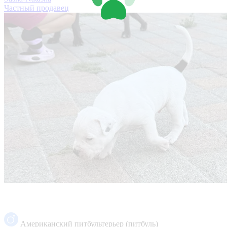
Частный продавец
Американский питбультерьер (питбуль)