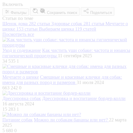
Включить
Фильтры
Сохранить поиск
Поделиться
Статьи по теме
Щенок дома
282 статьи
Здоровье собак
281 статья
Мечтаете о
щенке
153 статьи
Выбираем щенка
119 статей
Посмотреть все
Уход и содержание
Как чистить уши собаке: частота и нюансы
гигиенической процедуры
11 сентября 2025
34 535
1
Мечтаете о щенке
Смешные и красивые клички для собак:
имена для разных пород и размеров
31 июля 2024
663 242
0
Дрессировка собак
Дрессировка и воспитание бордер-колли
16 августа 2024
15 283
1
Питание собак
Можно ли собакам бананы или нет?
22 марта
2025
5 680
0