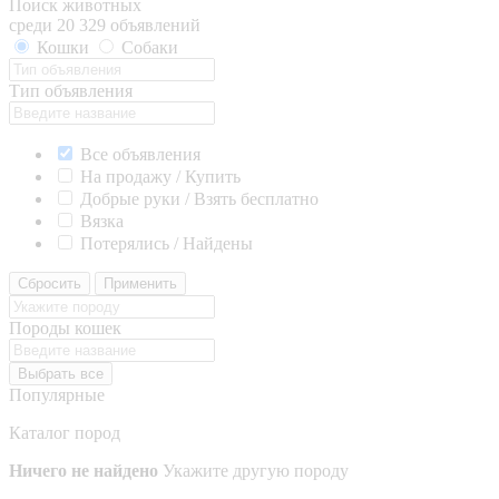
Поиск животных
среди 20 329 объявлений
Кошки
Собаки
Тип объявления
Все объявления
На продажу / Купить
Добрые руки / Взять бесплатно
Вязка
Потерялись / Найдены
Сбросить
Применить
Породы кошек
Выбрать все
Популярные
Каталог пород
Ничего не найдено
Укажите другую породу