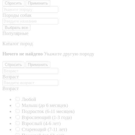
Сбросить
Применить
Породы собак
Выбрать все
Популярные
Каталог пород
Ничего не найдено
Укажите другую породу
Сбросить
Применить
Возраст
Возраст
Любой
Малыш (до 6 месяцев)
Подросток (6-11 месяцев)
Взрослеющий (1-3 года)
Взрослый (4-6 лет)
Стареющий (7-11 лет)