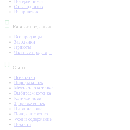
Потерявшиеся
От заводчиков
Из приютов
Каталог продавцов
Все продавцы
Заводчики
Приюты
Частные продавцы
Статьи
Все статьи
Породы кошек
Мечтаете о котенке
Выбираем котенка
Котенок дома
Здоровье кошек
Питание кошек
Поведение кошек
Уход и содержание
Новости