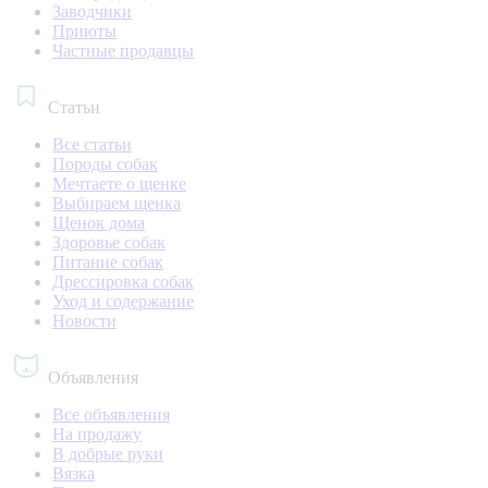
Заводчики
Приюты
Частные продавцы
Статьи
Все статьи
Породы собак
Мечтаете о щенке
Выбираем щенка
Щенок дома
Здоровье собак
Питание собак
Дрессировка собак
Уход и содержание
Новости
Объявления
Все объявления
На продажу
В добрые руки
Вязка