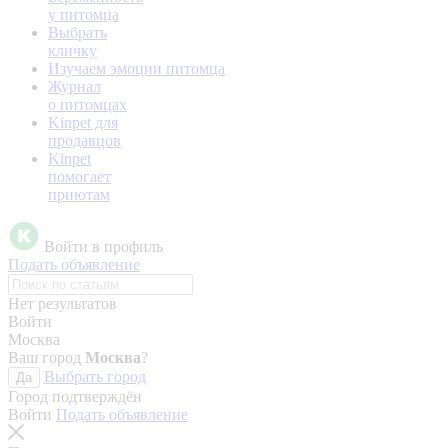
у питомца
Выбрать
кличку
Изучаем эмоции питомца
Журнал
о питомцах
Kinpet для
продавцов
Kinpet
помогает
приютам
Войти в профиль
Подать объявление
Нет результатов
Войти
Москва
Ваш город
Москва
?
Выбрать город
Да
Город подтверждён
Войти
Подать объявление