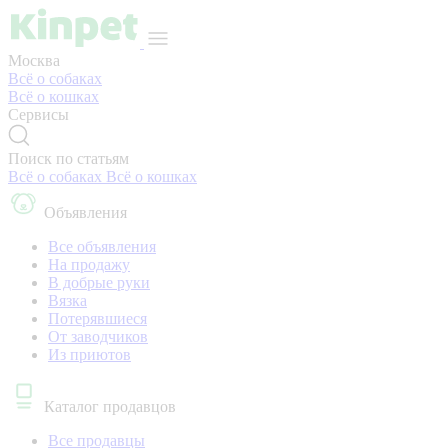
Москва
Всё о собаках
Всё о кошках
Сервисы
Поиск по статьям
Всё о собаках
Всё о кошках
Объявления
Все объявления
На продажу
В добрые руки
Вязка
Потерявшиеся
От заводчиков
Из приютов
Каталог продавцов
Все продавцы