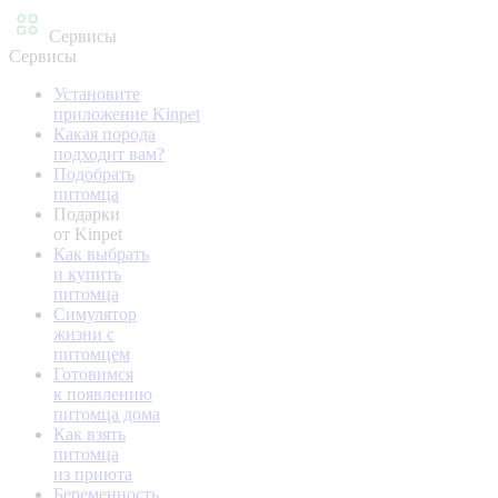
Сервисы
Сервисы
Установите
приложение Kinpet
Какая порода
подходит вам?
Подобрать
питомца
Подарки
от Kinpet
Как выбрать
и купить
питомца
Симулятор
жизни с
питомцем
Готовимся
к появлению
питомца дома
Как взять
питомца
из приюта
Беременность