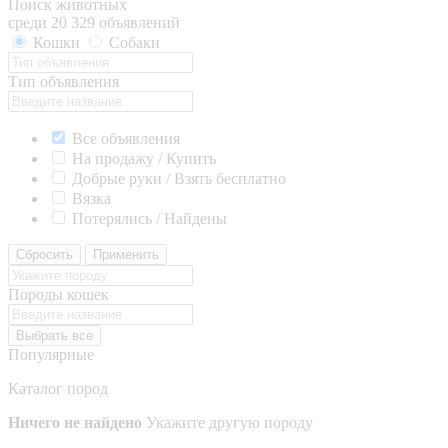
Поиск животных
среди 20 329 объявлений
Кошки
Собаки
Тип объявления
Все объявления
На продажу / Купить
Добрые руки / Взять бесплатно
Вязка
Потерялись / Найдены
Сбросить
Применить
Породы кошек
Выбрать все
Популярные
Каталог пород
Ничего не найдено
Укажите другую породу