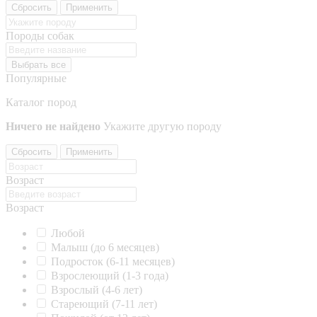
Сбросить
Применить
Породы собак
Выбрать все
Популярные
Каталог пород
Ничего не найдено
Укажите другую породу
Сбросить
Применить
Возраст
Возраст
Любой
Малыш (до 6 месяцев)
Подросток (6-11 месяцев)
Взрослеющий (1-3 года)
Взрослый (4-6 лет)
Стареющий (7-11 лет)