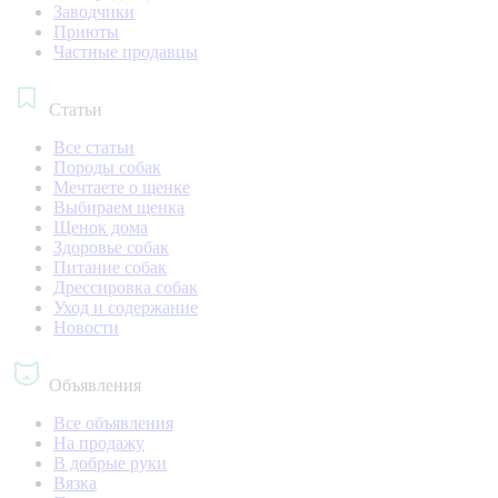
Заводчики
Приюты
Частные продавцы
Статьи
Все статьи
Породы собак
Мечтаете о щенке
Выбираем щенка
Щенок дома
Здоровье собак
Питание собак
Дрессировка собак
Уход и содержание
Новости
Объявления
Все объявления
На продажу
В добрые руки
Вязка