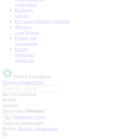
у питомца
Выбрать
кличку
Изучаем эмоции питомца
Журнал
о питомцах
Kinpet для
продавцов
Kinpet
помогает
приютам
Войти в профиль
Подать объявление
Нет результатов
Войти
Москва
Ваш город
Москва
?
Выбрать город
Да
Город подтверждён
Войти
Подать объявление