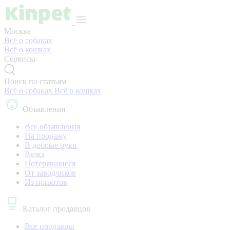
Москва
Всё о собаках
Всё о кошках
Сервисы
Поиск по статьям
Всё о собаках
Всё о кошках
Объявления
Все объявления
На продажу
В добрые руки
Вязка
Потерявшиеся
От заводчиков
Из приютов
Каталог продавцов
Все продавцы