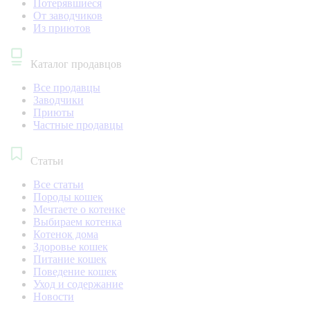
Потерявшиеся
От заводчиков
Из приютов
Каталог продавцов
Все продавцы
Заводчики
Приюты
Частные продавцы
Статьи
Все статьи
Породы кошек
Мечтаете о котенке
Выбираем котенка
Котенок дома
Здоровье кошек
Питание кошек
Поведение кошек
Уход и содержание
Новости