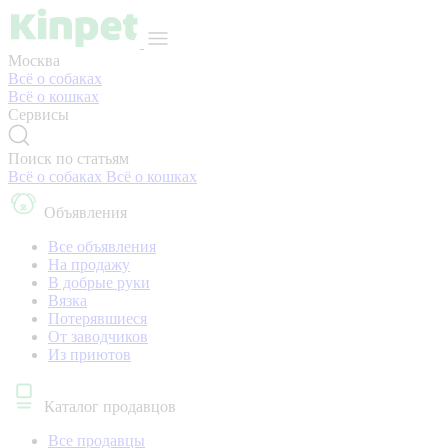
Москва
Всё о собаках
Всё о кошках
Сервисы
Поиск по статьям
Всё о собаках
Всё о кошках
Объявления
Все объявления
На продажу
В добрые руки
Вязка
Потерявшиеся
От заводчиков
Из приютов
Каталог продавцов
Все продавцы