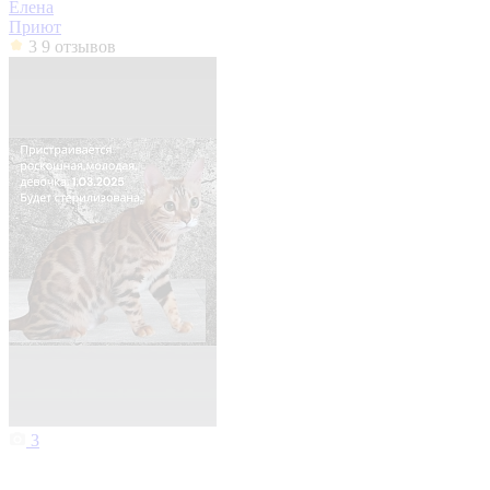
Елена
Приют
3
9 отзывов
3