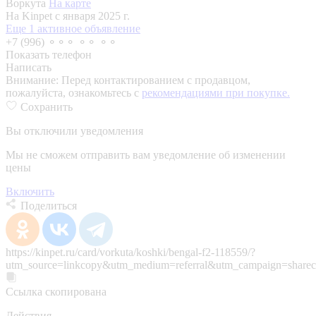
Воркута
На карте
На Kinpet c января 2025 г.
Еще 1 активное объявление
+7 (996) ⚬⚬⚬ ⚬⚬ ⚬⚬
Показать телефон
Написать
Внимание:
Перед контактированием с продавцом,
пожалуйста, ознакомьтесь с
рекомендациями при покупке.
Сохранить
Вы отключили уведомления
Мы не сможем отправить вам уведомление об изменении
цены
Включить
Поделиться
https://kinpet.ru/card/vorkuta/koshki/bengal-f2-118559/?
utm_source=linkcopy&utm_medium=referral&utm_campaign=sharec
Ссылка скопирована
Действия