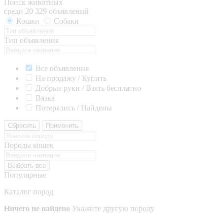
Поиск животных
среди 20 329 объявлений
Кошки
Собаки
Тип объявления
Все объявления
На продажу / Купить
Добрые руки / Взять бесплатно
Вязка
Потерялись / Найдены
Сбросить
Применить
Породы кошек
Выбрать все
Популярные
Каталог пород
Ничего не найдено
Укажите другую породу