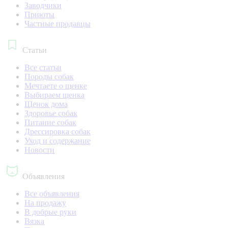
Заводчики
Приюты
Частные продавцы
Статьи
Все статьи
Породы собак
Мечтаете о щенке
Выбираем щенка
Щенок дома
Здоровье собак
Питание собак
Дрессировка собак
Уход и содержание
Новости
Объявления
Все объявления
На продажу
В добрые руки
Вязка