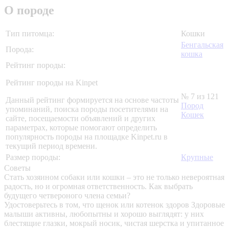
О породе
Тип питомца:
Кошки
Бенгальская
Порода:
кошка
Рейтинг породы:
Рейтинг породы на Kinpet
№ 7 из 121
Данный рейтинг формируется на основе частоты
Пород
упоминаний, поиска породы посетителями на
Кошек
сайте, посещаемости объявлений и других
параметрах, которые помогают определить
популярность породы на площадке Kinpet.ru в
текущий период времени.
Размер породы:
Крупные
Советы
Стать хозяином собаки или кошки – это не только невероятная
радость, но и огромная ответственность. Как выбрать
будущего четвероного члена семьи?
Удостоверьтесь в том, что щенок или котенок здоров
Здоровые
малыши активны, любопытны и хорошо выглядят: у них
блестящие глазки, мокрый носик, чистая шерстка и упитанное