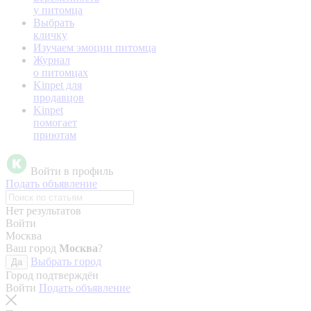
у питомца
Выбрать
кличку
Изучаем эмоции питомца
Журнал
о питомцах
Kinpet для
продавцов
Kinpet
помогает
приютам
Войти в профиль
Подать объявление
Нет результатов
Войти
Москва
Ваш город
Москва
?
Выбрать город
Да
Город подтверждён
Войти
Подать объявление