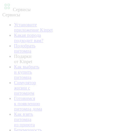
Сервисы
Сервисы
Установите
приложение Kinpet
Какая порода
подходит вам?
Подобрать
питомца
Подарки
от Kinpet
Как выбрать
и купить
питомца
Симулятор
жизни с
питомцем
Готовимся
к появлению
питомца дома
Как взять
питомца
из приюта
Беременность