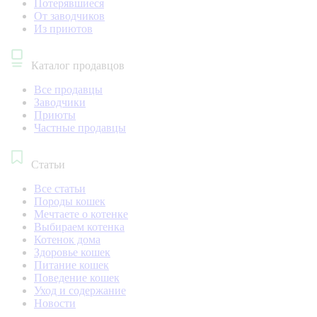
Потерявшиеся
От заводчиков
Из приютов
Каталог продавцов
Все продавцы
Заводчики
Приюты
Частные продавцы
Статьи
Все статьи
Породы кошек
Мечтаете о котенке
Выбираем котенка
Котенок дома
Здоровье кошек
Питание кошек
Поведение кошек
Уход и содержание
Новости