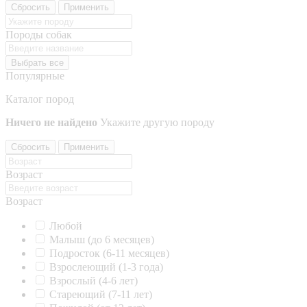
Сбросить
Применить
Породы собак
Выбрать все
Популярные
Каталог пород
Ничего не найдено
Укажите другую породу
Сбросить
Применить
Возраст
Возраст
Любой
Малыш (до 6 месяцев)
Подросток (6-11 месяцев)
Взрослеющий (1-3 года)
Взрослый (4-6 лет)
Стареющий (7-11 лет)