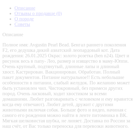
Описание
Отзывы о продавце
(0)
О породе
Советы
Описание
Полное имя: Avgustin Pearl Bead. Бенгал раннего поколения
F2, его дедушка дикий азиатский леопардовый кот. Дата
рождения: 26.01.2025 Окрас: золото розетка (ben n24). Цвет и
рисунок весь в папу- Лео, размер и изящество в маму-Юппи.
Очень крупный, подтянутый, длинные лапы и длинный
хвост. Кастрирован. Вакцинирован. Обработан. Полный
пакет документов. Питание натуральное!! Есть небольшие
особенности в питании, слабый желудок. По желанию может
быть установлен чип. Чистокровный, без примеси других
пород. Очень ласковый, ходит хвостиком за всеми
домашними. Любит разговаривать с человеком и ему нравится
когда ему отвечают). Любит детей, дружит с другими
животными включая собак. Больше фото и видео, начиная с
самого его рождения можно найти в ленте питомника в ВК.
Мягкая шелковистая шубка, не линяет. Доставка по России за
наш счёт, от Вас только переноска для перевозки животного.