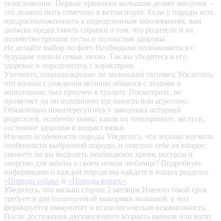
телосложение. Первые прививки малышам делает заводчик –
это должно быть отмечено в ветпаспорте. Если у породы есть
предрасположенность к определенным заболеваниям, вам
должны предоставить справки о том, что родители и их
потомство прошли тесты и полностью здоровы.
Не делайте выбор по фото
Необходимо познакомиться с
будущим членом семьи лично. Так вы убедитесь в его
здоровье и определитесь с характером.
Уточните, социализирован ли маленький питомец
Убедитесь,
что малыш с рождения активно общался с людьми и
животными, был приучен к туалету. Посмотрите, не
проявляет ли он излишнюю пугливость или агрессию.
Обязательно поинтересуйтесь у заводчика историей
родителей, особенно мамы: каков их темперамент, заслуги,
состояние здоровья и возраст вязки.
Изучите особенности породы
Убедитесь, что хорошо изучили
особенности выбранной породы, и ответьте себе на вопрос:
сможете ли вы выделить необходимое время, ресурсы и
энергию для заботы о своем новом любимце? Подробную
информацию о каждой породе вы найдете в наших разделах
«Породы собак»
и
«Породы кошек»
.
Убедитесь, что малыш старше 2 месяцев
Именно такой срок
требуется для полноценной выкормки малышей: у них
формируется иммунитет и психологическая независимость.
После достижения двухмесячного возраста щенков или котят