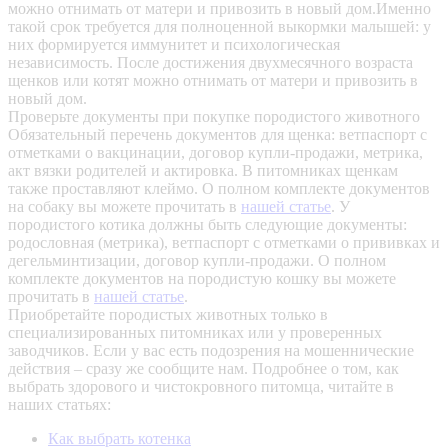
можно отнимать от матери и привозить в новый дом.Именно
такой срок требуется для полноценной выкормки малышей: у
них формируется иммунитет и психологическая
независимость. После достижения двухмесячного возраста
щенков или котят можно отнимать от матери и привозить в
новый дом.
Проверьте документы при покупке породистого животного
Обязательный перечень документов для щенка: ветпаспорт с
отметками о вакцинации, договор купли-продажи, метрика,
акт вязки родителей и актировка. В питомниках щенкам
также проставляют клеймо. О полном комплекте документов
на собаку вы можете прочитать в
нашей статье
.
У
породистого котика должны быть следующие документы:
родословная (метрика), ветпаспорт с отметками о прививках и
дегельминтизации, договор купли-продажи. О полном
комплекте документов на породистую кошку вы можете
прочитать в
нашей статье
.
Приобретайте породистых животных только в
специализированных питомниках или у проверенных
заводчиков. Если у вас есть подозрения на мошеннические
действия – сразу же сообщите нам.
Подробнее о том, как
выбрать здорового и чистокровного питомца, читайте в
наших статьях:
Как выбрать котенка