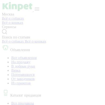
Москва
Всё о собаках
Всё о кошках
Сервисы
Поиск по статьям
Всё о собаках
Всё о кошках
Объявления
Все объявления
На продажу
В добрые руки
Вязка
Потерявшиеся
От заводчиков
Из приютов
Каталог продавцов
Все продавцы