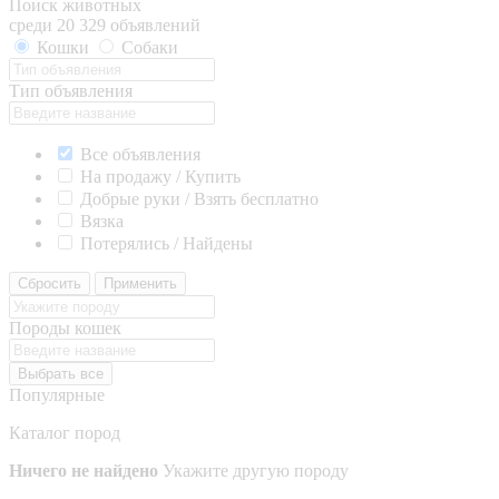
Поиск животных
среди 20 329 объявлений
Кошки
Собаки
Тип объявления
Все объявления
На продажу / Купить
Добрые руки / Взять бесплатно
Вязка
Потерялись / Найдены
Сбросить
Применить
Породы кошек
Выбрать все
Популярные
Каталог пород
Ничего не найдено
Укажите другую породу