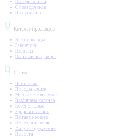
Потерявшиеся
От заводчиков
Из приютов
Каталог продавцов
Все продавцы
Заводчики
Приюты
Частные продавцы
Статьи
Все статьи
Породы кошек
Мечтаете о котенке
Выбираем котенка
Котенок дома
Здоровье кошек
Питание кошек
Поведение кошек
Уход и содержание
Новости