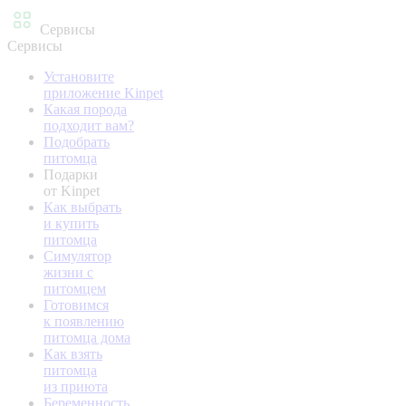
Сервисы
Сервисы
Установите
приложение Kinpet
Какая порода
подходит вам?
Подобрать
питомца
Подарки
от Kinpet
Как выбрать
и купить
питомца
Симулятор
жизни с
питомцем
Готовимся
к появлению
питомца дома
Как взять
питомца
из приюта
Беременность