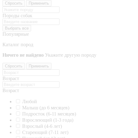
Сбросить
Применить
Породы собак
Выбрать все
Популярные
Каталог пород
Ничего не найдено
Укажите другую породу
Сбросить
Применить
Возраст
Возраст
Любой
Малыш (до 6 месяцев)
Подросток (6-11 месяцев)
Взрослеющий (1-3 года)
Взрослый (4-6 лет)
Стареющий (7-11 лет)