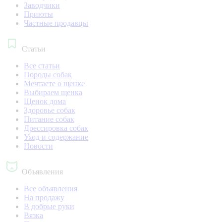
Заводчики
Приюты
Частные продавцы
Статьи
Все статьи
Породы собак
Мечтаете о щенке
Выбираем щенка
Щенок дома
Здоровье собак
Питание собак
Дрессировка собак
Уход и содержание
Новости
Объявления
Все объявления
На продажу
В добрые руки
Вязка