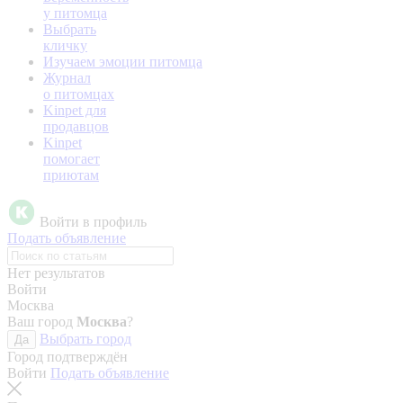
у питомца
Выбрать
кличку
Изучаем эмоции питомца
Журнал
о питомцах
Kinpet для
продавцов
Kinpet
помогает
приютам
Войти в профиль
Подать объявление
Нет результатов
Войти
Москва
Ваш город
Москва
?
Выбрать город
Да
Город подтверждён
Войти
Подать объявление