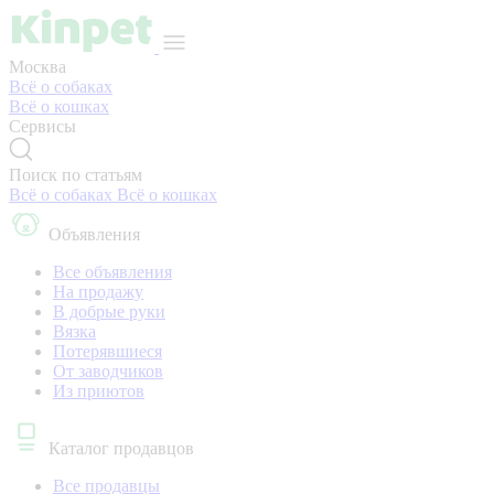
Москва
Всё о собаках
Всё о кошках
Сервисы
Поиск по статьям
Всё о собаках
Всё о кошках
Объявления
Все объявления
На продажу
В добрые руки
Вязка
Потерявшиеся
От заводчиков
Из приютов
Каталог продавцов
Все продавцы