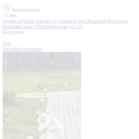
Беспородная
~3 мес.
Отдам котенка девочку в добрые руки!
Великий Новгород,
Большая Санкт-Петербургская ул., 13
Бесплатно
Аля
Частный продавец