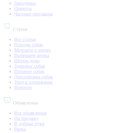
Заводчики
Приюты
Частные продавцы
Статьи
Все статьи
Породы собак
Мечтаете о щенке
Выбираем щенка
Щенок дома
Здоровье собак
Питание собак
Дрессировка собак
Уход и содержание
Новости
Объявления
Все объявления
На продажу
В добрые руки
Вязка