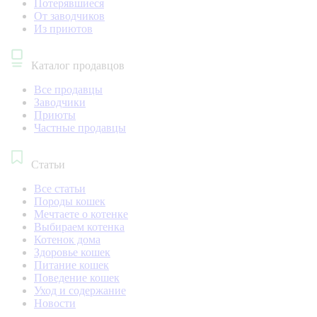
Потерявшиеся
От заводчиков
Из приютов
Каталог продавцов
Все продавцы
Заводчики
Приюты
Частные продавцы
Статьи
Все статьи
Породы кошек
Мечтаете о котенке
Выбираем котенка
Котенок дома
Здоровье кошек
Питание кошек
Поведение кошек
Уход и содержание
Новости