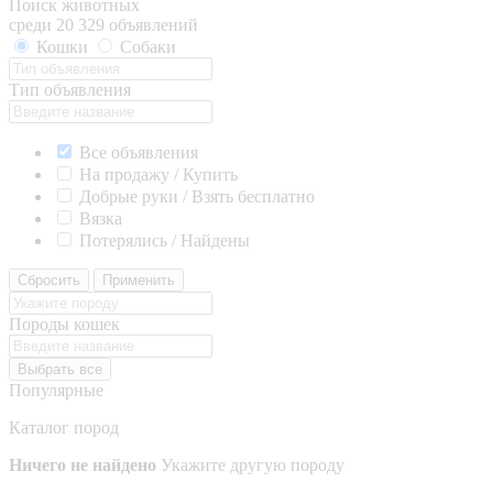
Поиск животных
среди 20 329 объявлений
Кошки
Собаки
Тип объявления
Все объявления
На продажу / Купить
Добрые руки / Взять бесплатно
Вязка
Потерялись / Найдены
Сбросить
Применить
Породы кошек
Выбрать все
Популярные
Каталог пород
Ничего не найдено
Укажите другую породу