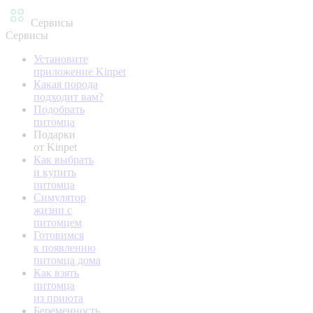
Сервисы
Сервисы
Установите
приложение Kinpet
Какая порода
подходит вам?
Подобрать
питомца
Подарки
от Kinpet
Как выбрать
и купить
питомца
Симулятор
жизни с
питомцем
Готовимся
к появлению
питомца дома
Как взять
питомца
из приюта
Беременность