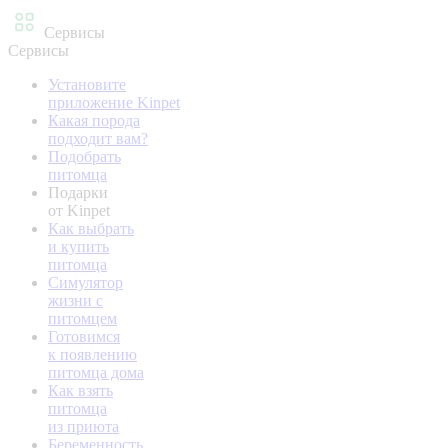
Сервисы
Сервисы
Установите
приложение Kinpet
Какая порода
подходит вам?
Подобрать
питомца
Подарки
от Kinpet
Как выбрать
и купить
питомца
Симулятор
жизни с
питомцем
Готовимся
к появлению
питомца дома
Как взять
питомца
из приюта
Беременность