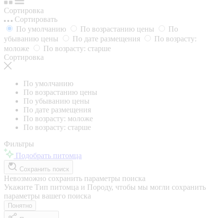
Сортировка
Сортировать
По умолчанию
По возрастанию цены
По
убыванию цены
По дате размещения
По возрасту:
моложе
По возрасту: старше
Сортировка
По умолчанию
По возрастанию цены
По убыванию цены
По дате размещения
По возрасту: моложе
По возрасту: старше
Фильтры
Подобрать питомца
Сохранить поиск
Невозможно сохранить параметры поиска
Укажите Тип питомца и Породу, чтобы мы могли сохранить
параметры вашего поиска
Понятно