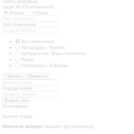
Поиск животных
среди 20 329 объявлений
Кошки
Собаки
Тип объявления
Все объявления
На продажу / Купить
Добрые руки / Взять бесплатно
Вязка
Потерялись / Найдены
Сбросить
Применить
Породы кошек
Выбрать все
Популярные
Каталог пород
Ничего не найдено
Укажите другую породу