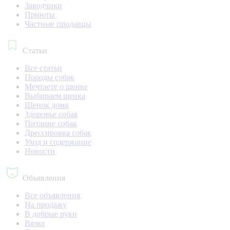
Заводчики
Приюты
Частные продавцы
Статьи
Все статьи
Породы собак
Мечтаете о щенке
Выбираем щенка
Щенок дома
Здоровье собак
Питание собак
Дрессировка собак
Уход и содержание
Новости
Объявления
Все объявления
На продажу
В добрые руки
Вязка