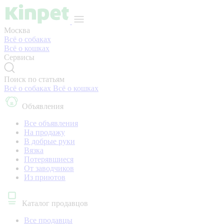
Москва
Всё о собаках
Всё о кошках
Сервисы
Поиск по статьям
Всё о собаках
Всё о кошках
Объявления
Все объявления
На продажу
В добрые руки
Вязка
Потерявшиеся
От заводчиков
Из приютов
Каталог продавцов
Все продавцы