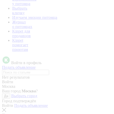
у питомца
Выбрать
кличку
Изучаем эмоции питомца
Журнал
о питомцах
Kinpet для
продавцов
Kinpet
помогает
приютам
Войти в профиль
Подать объявление
Нет результатов
Войти
Москва
Ваш город
Москва
?
Выбрать город
Да
Город подтверждён
Войти
Подать объявление