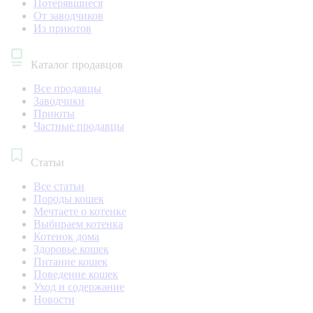
Потерявшиеся
От заводчиков
Из приютов
Каталог продавцов
Все продавцы
Заводчики
Приюты
Частные продавцы
Статьи
Все статьи
Породы кошек
Мечтаете о котенке
Выбираем котенка
Котенок дома
Здоровье кошек
Питание кошек
Поведение кошек
Уход и содержание
Новости