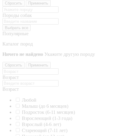
Сбросить
Применить
Породы собак
Выбрать все
Популярные
Каталог пород
Ничего не найдено
Укажите другую породу
Сбросить
Применить
Возраст
Возраст
Любой
Малыш (до 6 месяцев)
Подросток (6-11 месяцев)
Взрослеющий (1-3 года)
Взрослый (4-6 лет)
Стареющий (7-11 лет)