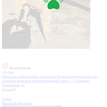
Беспородная
~4 года
Пропала рыжая собака по имени Белка
Владимирская обл.,
Александровский муниципальный округ, д. Ратьково,
Сиреневая ул.
50 000 ₽
Ольга
Частный продавец