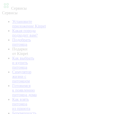
Сервисы
Сервисы
Установите
приложение Kinpet
Какая порода
подходит вам?
Подобрать
питомца
Подарки
от Kinpet
Как выбрать
и купить
питомца
Симулятор
жизни с
питомцем
Готовимся
к появлению
питомца дома
Как взять
питомца
из приюта
Беременность