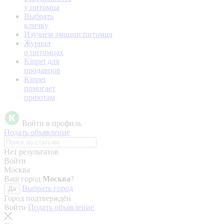
у питомца
Выбрать
кличку
Изучаем эмоции питомца
Журнал
о питомцах
Kinpet для
продавцов
Kinpet
помогает
приютам
Войти в профиль
Подать объявление
Нет результатов
Войти
Москва
Ваш город
Москва
?
Выбрать город
Да
Город подтверждён
Войти
Подать объявление