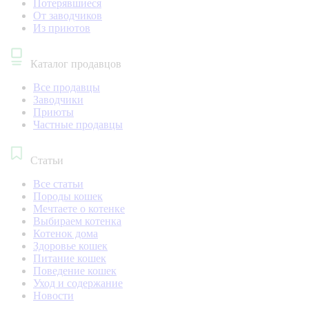
Потерявшиеся
От заводчиков
Из приютов
Каталог продавцов
Все продавцы
Заводчики
Приюты
Частные продавцы
Статьи
Все статьи
Породы кошек
Мечтаете о котенке
Выбираем котенка
Котенок дома
Здоровье кошек
Питание кошек
Поведение кошек
Уход и содержание
Новости