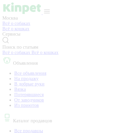
Москва
Всё о собаках
Всё о кошках
Сервисы
Поиск по статьям
Всё о собаках
Всё о кошках
Объявления
Все объявления
На продажу
В добрые руки
Вязка
Потерявшиеся
От заводчиков
Из приютов
Каталог продавцов
Все продавцы