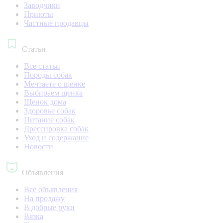
Заводчики
Приюты
Частные продавцы
Статьи
Все статьи
Породы собак
Мечтаете о щенке
Выбираем щенка
Щенок дома
Здоровье собак
Питание собак
Дрессировка собак
Уход и содержание
Новости
Объявления
Все объявления
На продажу
В добрые руки
Вязка