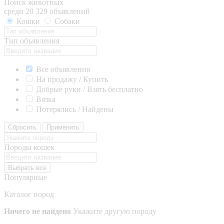
Поиск животных
среди 20 329 объявлений
Кошки
Собаки
Тип объявления
Все объявления
На продажу / Купить
Добрые руки / Взять бесплатно
Вязка
Потерялись / Найдены
Сбросить
Применить
Породы кошек
Выбрать все
Популярные
Каталог пород
Ничего не найдено
Укажите другую породу