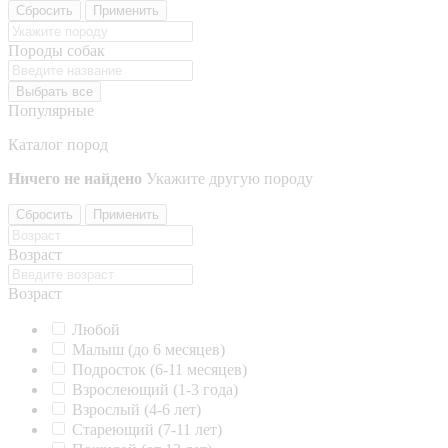
Сбросить
Применить
Породы собак
Выбрать все
Популярные
Каталог пород
Ничего не найдено
Укажите другую породу
Сбросить
Применить
Возраст
Возраст
Любой
Малыш (до 6 месяцев)
Подросток (6-11 месяцев)
Взрослеющий (1-3 года)
Взрослый (4-6 лет)
Стареющий (7-11 лет)