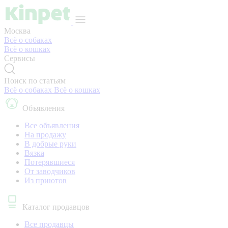
Москва
Всё о собаках
Всё о кошках
Сервисы
Поиск по статьям
Всё о собаках
Всё о кошках
Объявления
Все объявления
На продажу
В добрые руки
Вязка
Потерявшиеся
От заводчиков
Из приютов
Каталог продавцов
Все продавцы