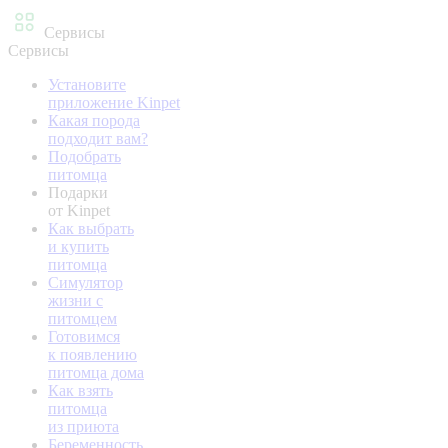
Сервисы
Сервисы
Установите
приложение Kinpet
Какая порода
подходит вам?
Подобрать
питомца
Подарки
от Kinpet
Как выбрать
и купить
питомца
Симулятор
жизни с
питомцем
Готовимся
к появлению
питомца дома
Как взять
питомца
из приюта
Беременность