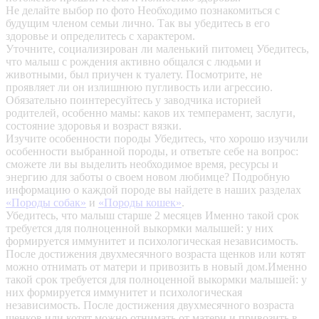
Не делайте выбор по фото
Необходимо познакомиться с
будущим членом семьи лично. Так вы убедитесь в его
здоровье и определитесь с характером.
Уточните, социализирован ли маленький питомец
Убедитесь,
что малыш с рождения активно общался с людьми и
животными, был приучен к туалету. Посмотрите, не
проявляет ли он излишнюю пугливость или агрессию.
Обязательно поинтересуйтесь у заводчика историей
родителей, особенно мамы: каков их темперамент, заслуги,
состояние здоровья и возраст вязки.
Изучите особенности породы
Убедитесь, что хорошо изучили
особенности выбранной породы, и ответьте себе на вопрос:
сможете ли вы выделить необходимое время, ресурсы и
энергию для заботы о своем новом любимце? Подробную
информацию о каждой породе вы найдете в наших разделах
«Породы собак»
и
«Породы кошек»
.
Убедитесь, что малыш старше 2 месяцев
Именно такой срок
требуется для полноценной выкормки малышей: у них
формируется иммунитет и психологическая независимость.
После достижения двухмесячного возраста щенков или котят
можно отнимать от матери и привозить в новый дом.Именно
такой срок требуется для полноценной выкормки малышей: у
них формируется иммунитет и психологическая
независимость. После достижения двухмесячного возраста
щенков или котят можно отнимать от матери и привозить в