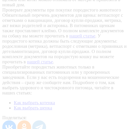
новый дом.
Проверьте документы при покупке породистого животного
Обязательный перечень документов для щенка: ветпаспорт с
отметками о вакцинации, договор купли-продажи, метрика,
акт вязки родителей и актировка. В питомниках щенкам
также проставляют клеймо. О полном комплекте документов
на собаку вы можете прочитать в
нашей статье
.
У
породистого котика должны быть следующие документы:
родословная (метрика), ветпаспорт с отметками о прививках и
дегельминтизации, договор купли-продажи. О полном
комплекте документов на породистую кошку вы можете
прочитать в
нашей статье
.
Приобретайте породистых животных только в
специализированных питомниках или у проверенных
заводчиков. Если у вас есть подозрения на мошеннические
действия – сразу же сообщите нам.
Подробнее о том, как
выбрать здорового и чистокровного питомца, читайте в
наших статьях:
Как выбрать котенка
Как выбрать щенка
Поделиться: