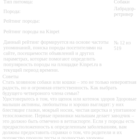
Тип питомца:
Собаки
Лабрадор-
Порода:
ретривер
Рейтинг породы:
Рейтинг породы на Kinpet
Данный рейтинг формируется на основе частоты
№ 12 из
упоминаний, поиска породы посетителями на
519
сайте, посещаемости объявлений и других
параметрах, которые помогают определить
популярность породы на площадке Kinpet.ru в
текущий период времени.
Советы
Стать хозяином собаки или кошки – это не только невероятная
радость, но и огромная ответственность. Как выбрать
будущего четвероного члена семьи?
Удостоверьтесь в том, что щенок или котенок здоров
Здоровые
малыши активны, любопытны и хорошо выглядят: у них
блестящие глазки, мокрый носик, чистая шерстка и упитанное
телосложение. Первые прививки малышам делает заводчик –
это должно быть отмечено в ветпаспорте. Если у породы есть
предрасположенность к определенным заболеваниям, вам
должны предоставить справки о том, что родители и их
потомство прошли тесты и полностью здоровы.