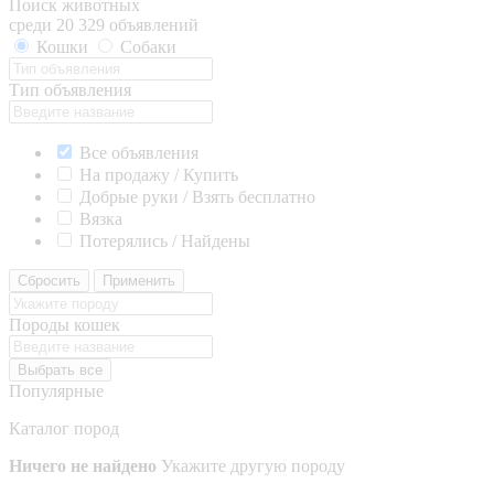
Поиск животных
среди 20 329 объявлений
Кошки
Собаки
Тип объявления
Все объявления
На продажу / Купить
Добрые руки / Взять бесплатно
Вязка
Потерялись / Найдены
Сбросить
Применить
Породы кошек
Выбрать все
Популярные
Каталог пород
Ничего не найдено
Укажите другую породу