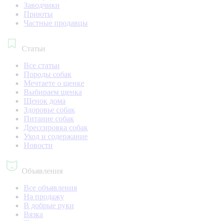
Заводчики
Приюты
Частные продавцы
Статьи
Все статьи
Породы собак
Мечтаете о щенке
Выбираем щенка
Щенок дома
Здоровье собак
Питание собак
Дрессировка собак
Уход и содержание
Новости
Объявления
Все объявления
На продажу
В добрые руки
Вязка