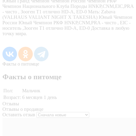
Юный Гранд Чемпион Чемпион России Чемпион РКФ
Чемпион Национального Клуба Породы HNKP,CNM,EIC,PRA
- чисто , Зооген Т1 отлично HD-A, ED-0 Мать: Zabava
(VALHAUS VALIANT NIGHT X TAKESHA) Юный Чемпион
России Юный Чемпион РКФ HNKP,CNM,PRA - чисто , EIC -
носитель ,Зооген Т1 отлично HD-A, ED-0 Доставка в любую
точку мира.
Факты о питомце
Факты о питомце
Пол:
Мальчик
Возраст:
6 месяцев 1 день
Отзывы
Отзывы о продавце
Оставить отзыв