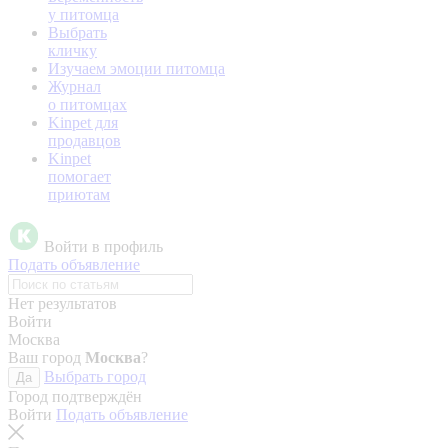
у питомца
Выбрать
кличку
Изучаем эмоции питомца
Журнал
о питомцах
Kinpet для
продавцов
Kinpet
помогает
приютам
Войти в профиль
Подать объявление
Нет результатов
Войти
Москва
Ваш город
Москва
?
Выбрать город
Да
Город подтверждён
Войти
Подать объявление