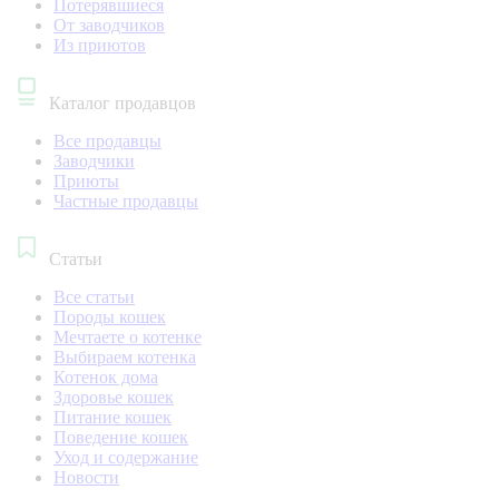
Потерявшиеся
От заводчиков
Из приютов
Каталог продавцов
Все продавцы
Заводчики
Приюты
Частные продавцы
Статьи
Все статьи
Породы кошек
Мечтаете о котенке
Выбираем котенка
Котенок дома
Здоровье кошек
Питание кошек
Поведение кошек
Уход и содержание
Новости