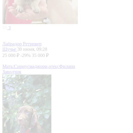
3
Лабрадор Ретривер
Щучье
30 июня, 09:28
25 000 ₽
-29%
35 000 ₽
Мать:Сириусмаджори,отец:Филари
Заводчик