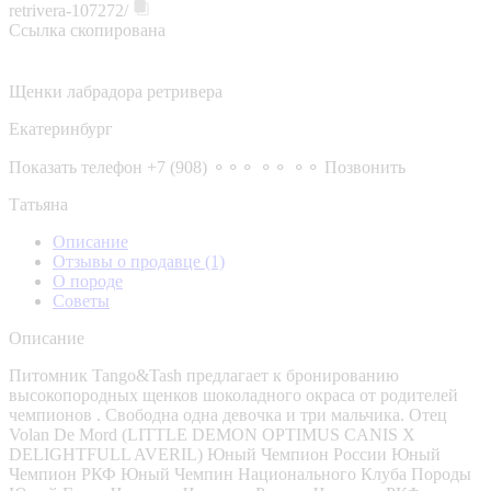
retrivera-107272/
Ссылка скопирована
Щенки лабрадора ретривера
Екатеринбург
Показать телефон
+7 (908) ⚬⚬⚬ ⚬⚬ ⚬⚬
Позвонить
Татьяна
Описание
Отзывы о продавце
(1)
О породе
Советы
Описание
Питомник Tango&Tash предлагает к бронированию
высокопородных щенков шоколадного окраса от родителей
чемпионов . Свободна одна девочка и три мальчика. Отец
Volan De Mord (LITTLE DEMON OPTIMUS CANIS Х
DELIGHTFULL AVERIL) Юный Чемпион России Юный
Чемпион РКФ Юный Чемпин Национального Клуба Породы