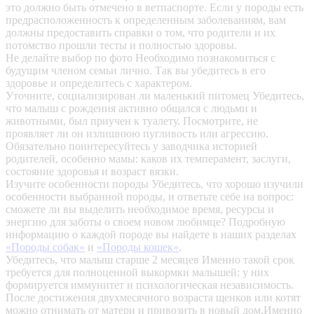
это должно быть отмечено в ветпаспорте. Если у породы есть
предрасположенность к определенным заболеваниям, вам
должны предоставить справки о том, что родители и их
потомство прошли тесты и полностью здоровы.
Не делайте выбор по фото
Необходимо познакомиться с
будущим членом семьи лично. Так вы убедитесь в его
здоровье и определитесь с характером.
Уточните, социализирован ли маленький питомец
Убедитесь,
что малыш с рождения активно общался с людьми и
животными, был приучен к туалету. Посмотрите, не
проявляет ли он излишнюю пугливость или агрессию.
Обязательно поинтересуйтесь у заводчика историей
родителей, особенно мамы: каков их темперамент, заслуги,
состояние здоровья и возраст вязки.
Изучите особенности породы
Убедитесь, что хорошо изучили
особенности выбранной породы, и ответьте себе на вопрос:
сможете ли вы выделить необходимое время, ресурсы и
энергию для заботы о своем новом любимце? Подробную
информацию о каждой породе вы найдете в наших разделах
«Породы собак»
и
«Породы кошек»
.
Убедитесь, что малыш старше 2 месяцев
Именно такой срок
требуется для полноценной выкормки малышей: у них
формируется иммунитет и психологическая независимость.
После достижения двухмесячного возраста щенков или котят
можно отнимать от матери и привозить в новый дом.Именно