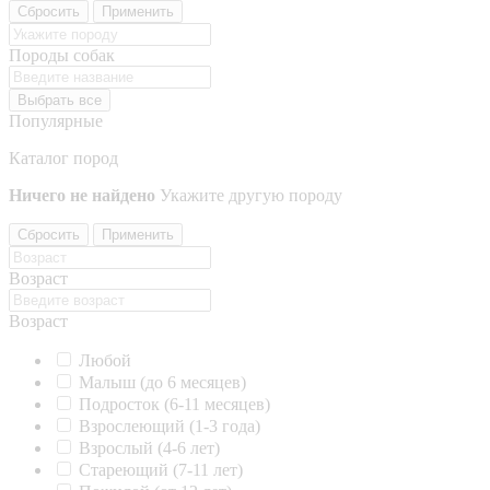
Сбросить
Применить
Породы собак
Выбрать все
Популярные
Каталог пород
Ничего не найдено
Укажите другую породу
Сбросить
Применить
Возраст
Возраст
Любой
Малыш (до 6 месяцев)
Подросток (6-11 месяцев)
Взрослеющий (1-3 года)
Взрослый (4-6 лет)
Стареющий (7-11 лет)