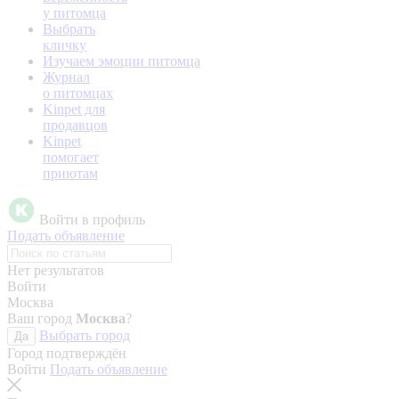
у питомца
Выбрать
кличку
Изучаем эмоции питомца
Журнал
о питомцах
Kinpet для
продавцов
Kinpet
помогает
приютам
Войти в профиль
Подать объявление
Нет результатов
Войти
Москва
Ваш город
Москва
?
Выбрать город
Да
Город подтверждён
Войти
Подать объявление