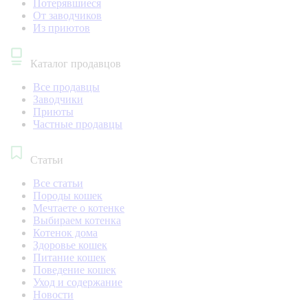
Потерявшиеся
От заводчиков
Из приютов
Каталог продавцов
Все продавцы
Заводчики
Приюты
Частные продавцы
Статьи
Все статьи
Породы кошек
Мечтаете о котенке
Выбираем котенка
Котенок дома
Здоровье кошек
Питание кошек
Поведение кошек
Уход и содержание
Новости