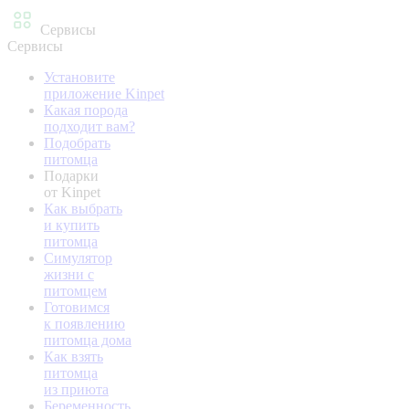
Сервисы
Сервисы
Установите
приложение Kinpet
Какая порода
подходит вам?
Подобрать
питомца
Подарки
от Kinpet
Как выбрать
и купить
питомца
Симулятор
жизни с
питомцем
Готовимся
к появлению
питомца дома
Как взять
питомца
из приюта
Беременность