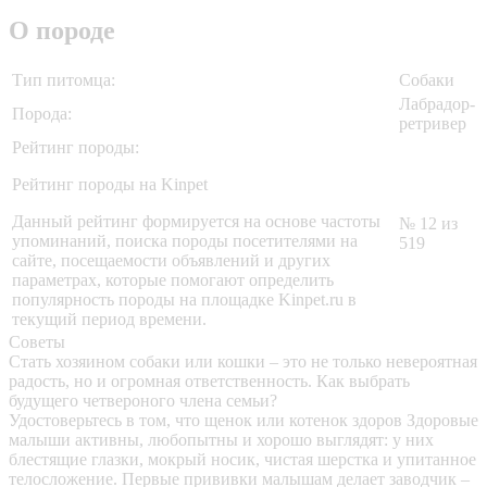
О породе
Тип питомца:
Собаки
Лабрадор-
Порода:
ретривер
Рейтинг породы:
Рейтинг породы на Kinpet
Данный рейтинг формируется на основе частоты
№ 12 из
упоминаний, поиска породы посетителями на
519
сайте, посещаемости объявлений и других
параметрах, которые помогают определить
популярность породы на площадке Kinpet.ru в
текущий период времени.
Советы
Стать хозяином собаки или кошки – это не только невероятная
радость, но и огромная ответственность. Как выбрать
будущего четвероного члена семьи?
Удостоверьтесь в том, что щенок или котенок здоров
Здоровые
малыши активны, любопытны и хорошо выглядят: у них
блестящие глазки, мокрый носик, чистая шерстка и упитанное
телосложение. Первые прививки малышам делает заводчик –