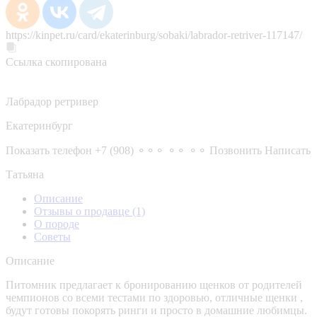
https://kinpet.ru/card/ekaterinburg/sobaki/labrador-retriver-117147/
Ссылка скопирована
Лабрадор ретривер
Екатеринбург
Показать телефон
+7 (908) ⚬⚬⚬ ⚬⚬ ⚬⚬
Позвонить
Написать
Татьяна
Описание
Отзывы о продавце
(1)
О породе
Советы
Описание
Питомник предлагает к бронированию щенков от родителей
чемпионов со всеми тестами по здоровью, отличные щенки ,
будут готовы покорять ринги и просто в домашние любимцы.