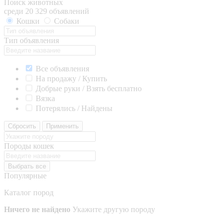
Поиск животных
среди 20 329 объявлений
Кошки
Собаки
Тип объявления
Все объявления
На продажу / Купить
Добрые руки / Взять бесплатно
Вязка
Потерялись / Найдены
Сбросить
Применить
Породы кошек
Выбрать все
Популярные
Каталог пород
Ничего не найдено
Укажите другую породу