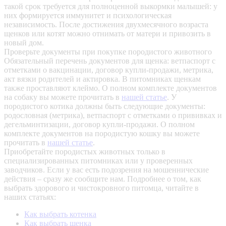
такой срок требуется для полноценной выкормки малышей: у
них формируется иммунитет и психологическая
независимость. После достижения двухмесячного возраста
щенков или котят можно отнимать от матери и привозить в
новый дом.
Проверьте документы при покупке породистого животного
Обязательный перечень документов для щенка: ветпаспорт с
отметками о вакцинации, договор купли-продажи, метрика,
акт вязки родителей и актировка. В питомниках щенкам
также проставляют клеймо. О полном комплекте документов
на собаку вы можете прочитать в
нашей статье
.
У
породистого котика должны быть следующие документы:
родословная (метрика), ветпаспорт с отметками о прививках и
дегельминтизации, договор купли-продажи. О полном
комплекте документов на породистую кошку вы можете
прочитать в
нашей статье
.
Приобретайте породистых животных только в
специализированных питомниках или у проверенных
заводчиков. Если у вас есть подозрения на мошеннические
действия – сразу же сообщите нам.
Подробнее о том, как
выбрать здорового и чистокровного питомца, читайте в
наших статьях:
Как выбрать котенка
Как выбрать щенка