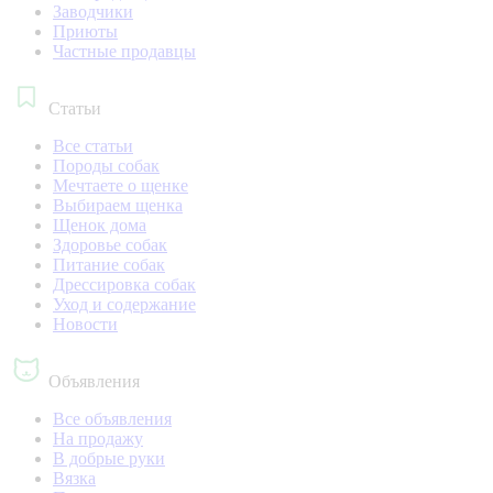
Заводчики
Приюты
Частные продавцы
Статьи
Все статьи
Породы собак
Мечтаете о щенке
Выбираем щенка
Щенок дома
Здоровье собак
Питание собак
Дрессировка собак
Уход и содержание
Новости
Объявления
Все объявления
На продажу
В добрые руки
Вязка