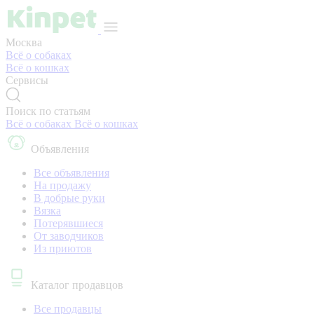
Москва
Всё о собаках
Всё о кошках
Сервисы
Поиск по статьям
Всё о собаках
Всё о кошках
Объявления
Все объявления
На продажу
В добрые руки
Вязка
Потерявшиеся
От заводчиков
Из приютов
Каталог продавцов
Все продавцы