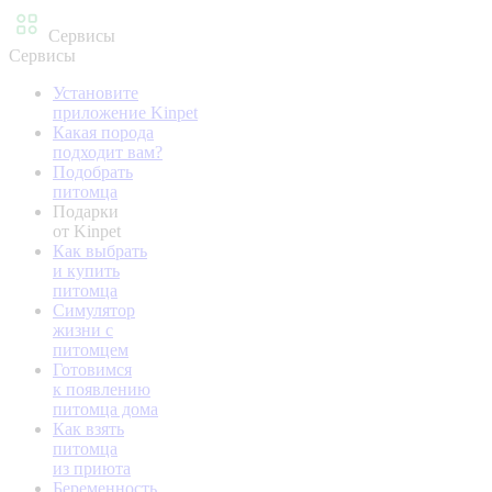
Сервисы
Сервисы
Установите
приложение Kinpet
Какая порода
подходит вам?
Подобрать
питомца
Подарки
от Kinpet
Как выбрать
и купить
питомца
Симулятор
жизни с
питомцем
Готовимся
к появлению
питомца дома
Как взять
питомца
из приюта
Беременность