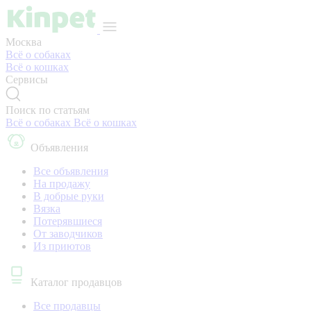
Москва
Всё о собаках
Всё о кошках
Сервисы
Поиск по статьям
Всё о собаках
Всё о кошках
Объявления
Все объявления
На продажу
В добрые руки
Вязка
Потерявшиеся
От заводчиков
Из приютов
Каталог продавцов
Все продавцы