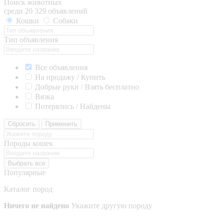
Поиск животных
среди 20 329 объявлений
Кошки
Собаки
Тип объявления
Все объявления
На продажу / Купить
Добрые руки / Взять бесплатно
Вязка
Потерялись / Найдены
Сбросить
Применить
Породы кошек
Выбрать все
Популярные
Каталог пород
Ничего не найдено
Укажите другую породу