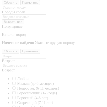
Сбросить
Применить
Породы собак
Выбрать все
Популярные
Каталог пород
Ничего не найдено
Укажите другую породу
Сбросить
Применить
Возраст
Возраст
Любой
Малыш (до 6 месяцев)
Подросток (6-11 месяцев)
Взрослеющий (1-3 года)
Взрослый (4-6 лет)
Стареющий (7-11 лет)