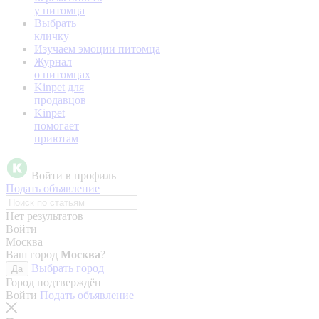
у питомца
Выбрать
кличку
Изучаем эмоции питомца
Журнал
о питомцах
Kinpet для
продавцов
Kinpet
помогает
приютам
Войти в профиль
Подать объявление
Нет результатов
Войти
Москва
Ваш город
Москва
?
Выбрать город
Да
Город подтверждён
Войти
Подать объявление