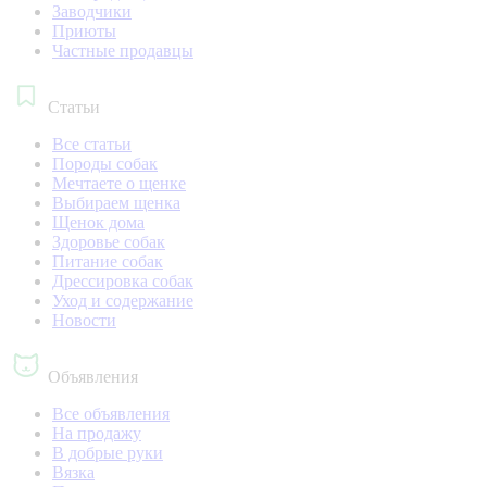
Заводчики
Приюты
Частные продавцы
Статьи
Все статьи
Породы собак
Мечтаете о щенке
Выбираем щенка
Щенок дома
Здоровье собак
Питание собак
Дрессировка собак
Уход и содержание
Новости
Объявления
Все объявления
На продажу
В добрые руки
Вязка