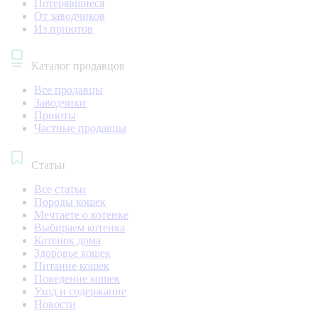
Потерявшиеся
От заводчиков
Из приютов
Каталог продавцов
Все продавцы
Заводчики
Приюты
Частные продавцы
Статьи
Все статьи
Породы кошек
Мечтаете о котенке
Выбираем котенка
Котенок дома
Здоровье кошек
Питание кошек
Поведение кошек
Уход и содержание
Новости