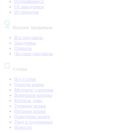
Потерявшиеся
От заводчиков
Из приютов
Каталог продавцов
Все продавцы
Заводчики
Приюты
Частные продавцы
Статьи
Все статьи
Породы кошек
Мечтаете о котенке
Выбираем котенка
Котенок дома
Здоровье кошек
Питание кошек
Поведение кошек
Уход и содержание
Новости