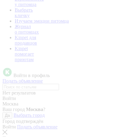
у питомца
Выбрать
кличку
Изучаем эмоции питомца
Журнал
о питомцах
Kinpet для
продавцов
Kinpet
помогает
приютам
Войти в профиль
Подать объявление
Нет результатов
Войти
Москва
Ваш город
Москва
?
Выбрать город
Да
Город подтверждён
Войти
Подать объявление