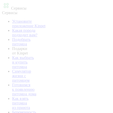
Сервисы
Сервисы
Установите
приложение Kinpet
Какая порода
подходит вам?
Подобрать
питомца
Подарки
от Kinpet
Как выбрать
и купить
питомца
Симулятор
жизни с
питомцем
Готовимся
к появлению
питомца дома
Как взять
питомца
из приюта
Беременность