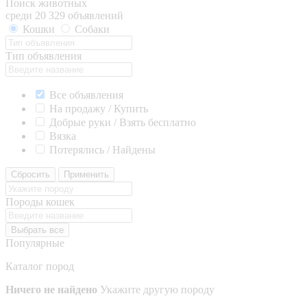
Поиск животных
среди 20 329 объявлений
Кошки
Собаки
Тип объявления
Все объявления
На продажу / Купить
Добрые руки / Взять бесплатно
Вязка
Потерялись / Найдены
Сбросить
Применить
Породы кошек
Выбрать все
Популярные
Каталог пород
Ничего не найдено
Укажите другую породу