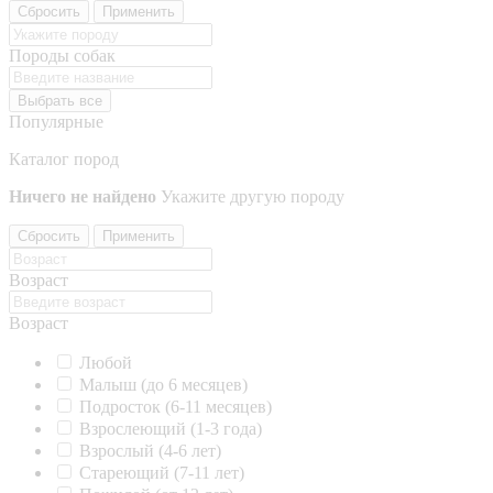
Сбросить
Применить
Породы собак
Выбрать все
Популярные
Каталог пород
Ничего не найдено
Укажите другую породу
Сбросить
Применить
Возраст
Возраст
Любой
Малыш (до 6 месяцев)
Подросток (6-11 месяцев)
Взрослеющий (1-3 года)
Взрослый (4-6 лет)
Стареющий (7-11 лет)