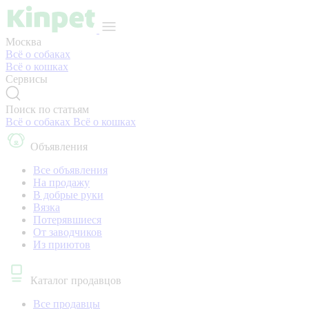
Москва
Всё о собаках
Всё о кошках
Сервисы
Поиск по статьям
Всё о собаках
Всё о кошках
Объявления
Все объявления
На продажу
В добрые руки
Вязка
Потерявшиеся
От заводчиков
Из приютов
Каталог продавцов
Все продавцы