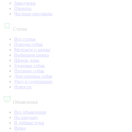
Заводчики
Приюты
Частные продавцы
Статьи
Все статьи
Породы собак
Мечтаете о щенке
Выбираем щенка
Щенок дома
Здоровье собак
Питание собак
Дрессировка собак
Уход и содержание
Новости
Объявления
Все объявления
На продажу
В добрые руки
Вязка