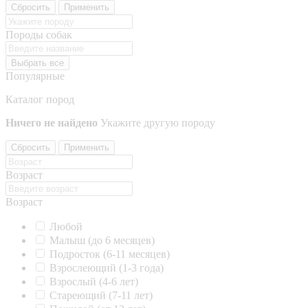
Сбросить
Применить
Породы собак
Выбрать все
Популярные
Каталог пород
Ничего не найдено
Укажите другую породу
Сбросить
Применить
Возраст
Возраст
Любой
Малыш (до 6 месяцев)
Подросток (6-11 месяцев)
Взрослеющий (1-3 года)
Взрослый (4-6 лет)
Стареющий (7-11 лет)