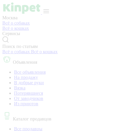
Москва
Всё о собаках
Всё о кошках
Сервисы
Поиск по статьям
Всё о собаках
Всё о кошках
Объявления
Все объявления
На продажу
В добрые руки
Вязка
Потерявшиеся
От заводчиков
Из приютов
Каталог продавцов
Все продавцы