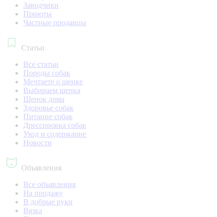
Заводчики
Приюты
Частные продавцы
Статьи
Все статьи
Породы собак
Мечтаете о щенке
Выбираем щенка
Щенок дома
Здоровье собак
Питание собак
Дрессировка собак
Уход и содержание
Новости
Объявления
Все объявления
На продажу
В добрые руки
Вязка