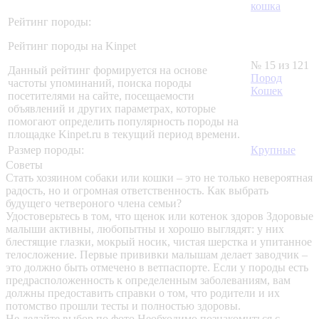
кошка
Рейтинг породы:
Рейтинг породы на Kinpet
№ 15 из 121
Данный рейтинг формируется на основе
Пород
частоты упоминаний, поиска породы
Кошек
посетителями на сайте, посещаемости
объявлений и других параметрах, которые
помогают определить популярность породы на
площадке Kinpet.ru в текущий период времени.
Размер породы:
Крупные
Советы
Стать хозяином собаки или кошки – это не только невероятная
радость, но и огромная ответственность. Как выбрать
будущего четвероного члена семьи?
Удостоверьтесь в том, что щенок или котенок здоров
Здоровые
малыши активны, любопытны и хорошо выглядят: у них
блестящие глазки, мокрый носик, чистая шерстка и упитанное
телосложение. Первые прививки малышам делает заводчик –
это должно быть отмечено в ветпаспорте. Если у породы есть
предрасположенность к определенным заболеваниям, вам
должны предоставить справки о том, что родители и их
потомство прошли тесты и полностью здоровы.
Не делайте выбор по фото
Необходимо познакомиться с