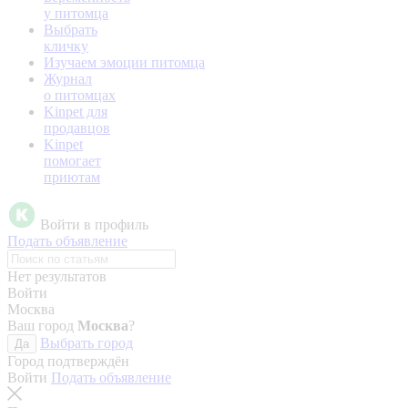
у питомца
Выбрать
кличку
Изучаем эмоции питомца
Журнал
о питомцах
Kinpet для
продавцов
Kinpet
помогает
приютам
Войти в профиль
Подать объявление
Нет результатов
Войти
Москва
Ваш город
Москва
?
Выбрать город
Да
Город подтверждён
Войти
Подать объявление