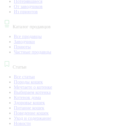
Потерявшиеся
От заводчиков
Из приютов
Каталог продавцов
Все продавцы
Заводчики
Приюты
Частные продавцы
Статьи
Все статьи
Породы кошек
Мечтаете о котенке
Выбираем котенка
Котенок дома
Здоровье кошек
Питание кошек
Поведение кошек
Уход и содержание
Новости