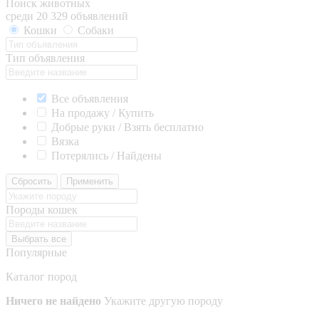
Поиск животных
среди 20 329 объявлений
Кошки
Собаки
Тип объявления
Все объявления
На продажу / Купить
Добрые руки / Взять бесплатно
Вязка
Потерялись / Найдены
Сбросить
Применить
Породы кошек
Выбрать все
Популярные
Каталог пород
Ничего не найдено
Укажите другую породу