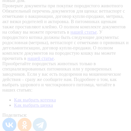
новый дом.
Проверьте документы при покупке породистого животного
Обязательный перечень документов для щенка: ветпаспорт с
отметками о вакцинации, договор купли-продажи, метрика,
акт вязки родителей и актировка. В питомниках щенкам
также проставляют клеймо. О полном комплекте документов
на собаку вы можете прочитать в
нашей статье
.
У
породистого котика должны быть следующие документы:
родословная (метрика), ветпаспорт с отметками о прививках и
дегельминтизации, договор купли-продажи. О полном
комплекте документов на породистую кошку вы можете
прочитать в
нашей статье
.
Приобретайте породистых животных только в
специализированных питомниках или у проверенных
заводчиков. Если у вас есть подозрения на мошеннические
действия – сразу же сообщите нам.
Подробнее о том, как
выбрать здорового и чистокровного питомца, читайте в
наших статьях:
Как выбрать котенка
Как выбрать щенка
Поделиться: