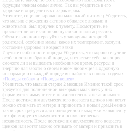
будущим членом семьи лично. Так вы убедитесь в его
здоровье и определитесь с характером.
Уточните, социализирован ли маленький питомец
Убедитесь,
что малыш с рождения активно общался с людьми и
животными, был приучен к туалету. Посмотрите, не
проявляет ли он излишнюю пугливость или агрессию.
Обязательно поинтересуйтесь у заводчика историей
родителей, особенно мамы: каков их темперамент, заслуги,
состояние здоровья и возраст вязки.
Изучите особенности породы
Убедитесь, что хорошо изучили
особенности выбранной породы, и ответьте себе на вопрос:
сможете ли вы выделить необходимое время, ресурсы и
энергию для заботы о своем новом любимце? Подробную
информацию о каждой породе вы найдете в наших разделах
«Породы собак»
и
«Породы кошек»
.
Убедитесь, что малыш старше 2 месяцев
Именно такой срок
требуется для полноценной выкормки малышей: у них
формируется иммунитет и психологическая независимость.
После достижения двухмесячного возраста щенков или котят
можно отнимать от матери и привозить в новый дом.Именно
такой срок требуется для полноценной выкормки малышей: у
них формируется иммунитет и психологическая
независимость. После достижения двухмесячного возраста
щенков или котят можно отнимать от матери и привозить в