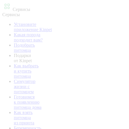
Сервисы
Сервисы
Установите
приложение Kinpet
Какая порода
подходит вам?
Подобрать
питомца
Подарки
от Kinpet
Как выбрать
и купить
питомца
Симулятор
жизни с
питомцем
Готовимся
к появлению
питомца дома
Как взять
питомца
из приюта
Беременность