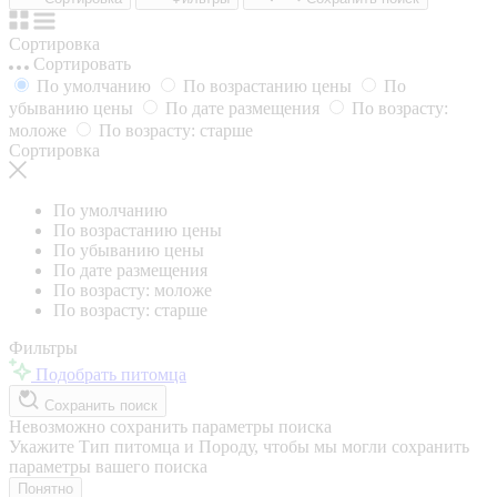
Сортировка
Сортировать
По умолчанию
По возрастанию цены
По
убыванию цены
По дате размещения
По возрасту:
моложе
По возрасту: старше
Сортировка
По умолчанию
По возрастанию цены
По убыванию цены
По дате размещения
По возрасту: моложе
По возрасту: старше
Фильтры
Подобрать питомца
Сохранить поиск
Невозможно сохранить параметры поиска
Укажите Тип питомца и Породу, чтобы мы могли сохранить
параметры вашего поиска
Понятно