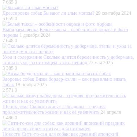
7 665
0
Дрессировка собак
Бывают ли злые мопсы?
29 сентября 2024
6 659
0
Выбираем щенка
Белые таксы – особенности окраса и фото
породы
1 декабря 2024
7 648
0
Уход и содержание
Сколько длится беременность у добермана,
этапы и уход за питомцем в этот период
27 мая 2025
3 385
0
Здоровье собак
Вязка бордер-колли – как правильно вязать
собак
18 ноября 2025
2 571
0
Щенок дома
Сколько живут лабрадоры – средняя
продолжительность жизни и как ее увеличить
24 апреля
1 486
0
Новости
Сити-го-сан для собак: как древний японский