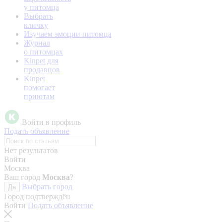
у питомца
Выбрать
кличку
Изучаем эмоции питомца
Журнал
о питомцах
Kinpet для
продавцов
Kinpet
помогает
приютам
Войти в профиль
Подать объявление
Нет результатов
Войти
Москва
Ваш город
Москва
?
Выбрать город
Да
Город подтверждён
Войти
Подать объявление