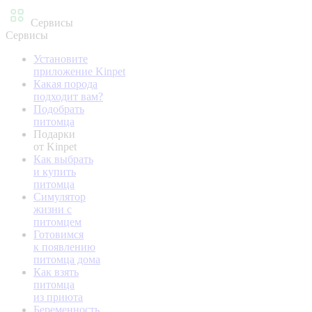
Сервисы
Сервисы
Установите
приложение Kinpet
Какая порода
подходит вам?
Подобрать
питомца
Подарки
от Kinpet
Как выбрать
и купить
питомца
Симулятор
жизни с
питомцем
Готовимся
к появлению
питомца дома
Как взять
питомца
из приюта
Беременность