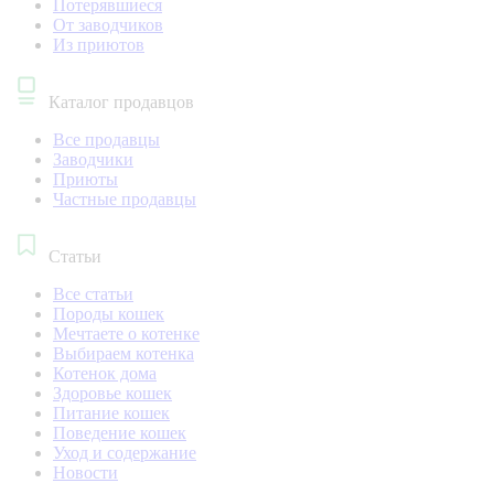
Потерявшиеся
От заводчиков
Из приютов
Каталог продавцов
Все продавцы
Заводчики
Приюты
Частные продавцы
Статьи
Все статьи
Породы кошек
Мечтаете о котенке
Выбираем котенка
Котенок дома
Здоровье кошек
Питание кошек
Поведение кошек
Уход и содержание
Новости