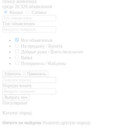
Поиск животных
среди 20 329 объявлений
Кошки
Собаки
Тип объявления
Все объявления
На продажу / Купить
Добрые руки / Взять бесплатно
Вязка
Потерялись / Найдены
Сбросить
Применить
Породы кошек
Выбрать все
Популярные
Каталог пород
Ничего не найдено
Укажите другую породу