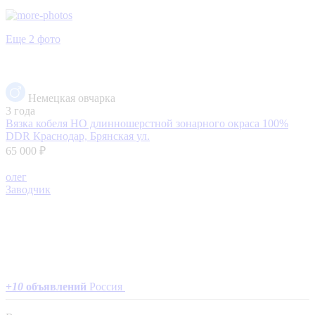
Еще 2 фото
Немецкая овчарка
3 года
Вязка кобеля НО длинношерстной зонарного окраса 100%
DDR
Краснодар, Брянская ул.
65 000 ₽
олег
Заводчик
+
10
объявлений
Россия