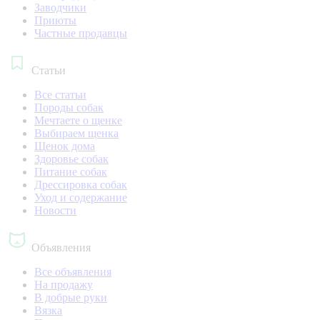
Заводчики
Приюты
Частные продавцы
Статьи
Все статьи
Породы собак
Мечтаете о щенке
Выбираем щенка
Щенок дома
Здоровье собак
Питание собак
Дрессировка собак
Уход и содержание
Новости
Объявления
Все объявления
На продажу
В добрые руки
Вязка