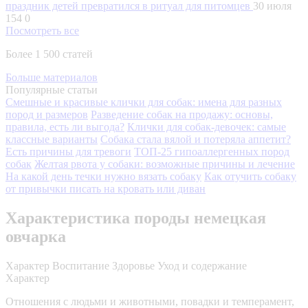
праздник детей превратился в ритуал для питомцев
30 июля
154
0
Посмотреть все
Более 1 500 статей
Больше материалов
Популярные статьи
Смешные и красивые клички для собак: имена для разных
пород и размеров
Разведение собак на продажу: основы,
правила, есть ли выгода?
Клички для собак-девочек: самые
классные варианты
Собака стала вялой и потеряла аппетит?
Есть причины для тревоги
ТОП-25 гипоаллергенных пород
собак
Желтая рвота у собаки: возможные причины и лечение
На какой день течки нужно вязать собаку
Как отучить собаку
от привычки писать на кровать или диван
Характеристика породы немецкая
овчарка
Характер
Воспитание
Здоровье
Уход и содержание
Характер
Отношения с людьми и животными, повадки и темперамент,