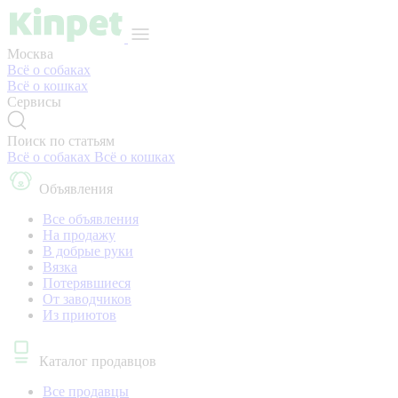
Москва
Всё о собаках
Всё о кошках
Сервисы
Поиск по статьям
Всё о собаках
Всё о кошках
Объявления
Все объявления
На продажу
В добрые руки
Вязка
Потерявшиеся
От заводчиков
Из приютов
Каталог продавцов
Все продавцы