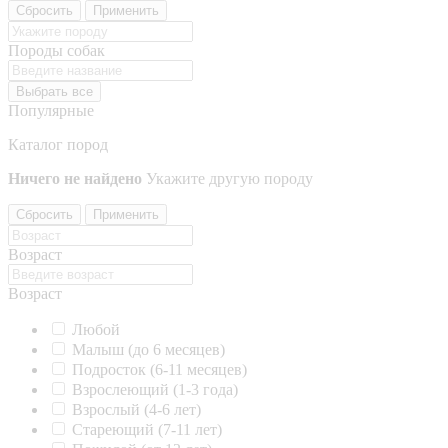
Сбросить
Применить
Породы собак
Выбрать все
Популярные
Каталог пород
Ничего не найдено
Укажите другую породу
Сбросить
Применить
Возраст
Возраст
Любой
Малыш (до 6 месяцев)
Подросток (6-11 месяцев)
Взрослеющий (1-3 года)
Взрослый (4-6 лет)
Стареющий (7-11 лет)