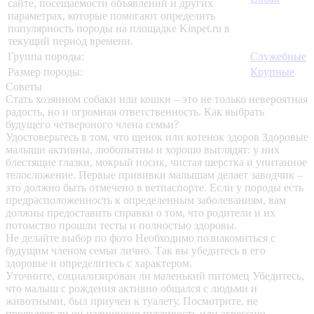
сайте, посещаемости объявлений и других
параметрах, которые помогают определить
популярность породы на площадке Kinpet.ru в
текущий период времени.
Группа породы:
Служебные
Размер породы:
Крупные
Советы
Стать хозяином собаки или кошки – это не только невероятная
радость, но и огромная ответственность. Как выбрать
будущего четвероного члена семьи?
Удостоверьтесь в том, что щенок или котенок здоров
Здоровые
малыши активны, любопытны и хорошо выглядят: у них
блестящие глазки, мокрый носик, чистая шерстка и упитанное
телосложение. Первые прививки малышам делает заводчик –
это должно быть отмечено в ветпаспорте. Если у породы есть
предрасположенность к определенным заболеваниям, вам
должны предоставить справки о том, что родители и их
потомство прошли тесты и полностью здоровы.
Не делайте выбор по фото
Необходимо познакомиться с
будущим членом семьи лично. Так вы убедитесь в его
здоровье и определитесь с характером.
Уточните, социализирован ли маленький питомец
Убедитесь,
что малыш с рождения активно общался с людьми и
животными, был приучен к туалету. Посмотрите, не
проявляет ли он излишнюю пугливость или агрессию.