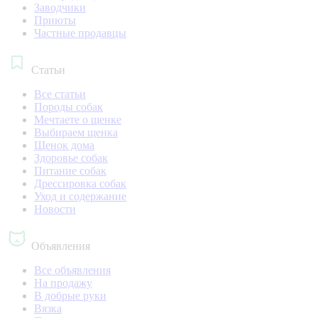
Заводчики
Приюты
Частные продавцы
Статьи
Все статьи
Породы собак
Мечтаете о щенке
Выбираем щенка
Щенок дома
Здоровье собак
Питание собак
Дрессировка собак
Уход и содержание
Новости
Объявления
Все объявления
На продажу
В добрые руки
Вязка