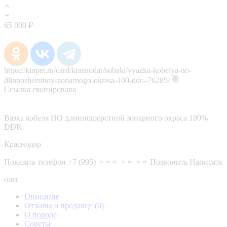
65 000 ₽
https://kinpet.ru/card/krasnodar/sobaki/vyazka-kobelya-no-
dlinnosherstnoy-zonarnogo-okrasa-100-ddr--76285/
Ссылка скопирована
Вязка кобеля НО длинношерстной зонарного окраса 100%
DDR
Краснодар
Показать телефон
+7 (995) ⚬⚬⚬ ⚬⚬ ⚬⚬
Позвонить
Написать
олег
Описание
Отзывы о продавце
(0)
О породе
Советы