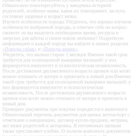
Обязательно поинтересуйтесь у заводчика историей
родителей, особенно мамы: каков их темперамент, заслуги,
состояние здоровья и возраст вязки.
Изучите особенности породы
Убедитесь, что хорошо изучили
особенности выбранной породы, и ответьте себе на вопрос:
сможете ли вы выделить необходимое время, ресурсы и
энергию для заботы о своем новом любимце? Подробную
информацию о каждой породе вы найдете в наших разделах
«Породы собак»
и
«Породы кошек»
.
Убедитесь, что малыш старше 2 месяцев
Именно такой срок
требуется для полноценной выкормки малышей: у них
формируется иммунитет и психологическая независимость.
После достижения двухмесячного возраста щенков или котят
можно отнимать от матери и привозить в новый дом.Именно
такой срок требуется для полноценной выкормки малышей: у
них формируется иммунитет и психологическая
независимость. После достижения двухмесячного возраста
щенков или котят можно отнимать от матери и привозить в
новый дом.
Проверьте документы при покупке породистого животного
Обязательный перечень документов для щенка: ветпаспорт с
отметками о вакцинации, договор купли-продажи, метрика,
акт вязки родителей и актировка. В питомниках щенкам
также проставляют клеймо. О полном комплекте документов