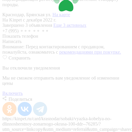
породы.
Краснодар, Брянская ул.
На карте
На Kinpet c декабря 2022 г.
Завершено 3 объявления
Еще 3 активных
+7 (995) ⚬⚬⚬ ⚬⚬ ⚬⚬
Показать телефон
Написать
Внимание:
Перед контактированием с продавцом,
пожалуйста, ознакомьтесь с
рекомендациями при покупке.
Сохранить
Вы отключили уведомления
Мы не сможем отправить вам уведомление об изменении
цены
Включить
Поделиться
https://kinpet.ru/card/krasnodar/sobaki/vyazka-kobelya-no-
dlinnosherstnoy-zonarnogo-okrasa-100-ddr--76285/?
utm_source=linkcopy&utm_medium=referral&utm_campaign=sharec