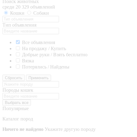
Поиск животных
среди 20 329 объявлений
Кошки
Собаки
Тип объявления
Все объявления
На продажу / Купить
Добрые руки / Взять бесплатно
Вязка
Потерялись / Найдены
Сбросить
Применить
Породы кошек
Выбрать все
Популярные
Каталог пород
Ничего не найдено
Укажите другую породу