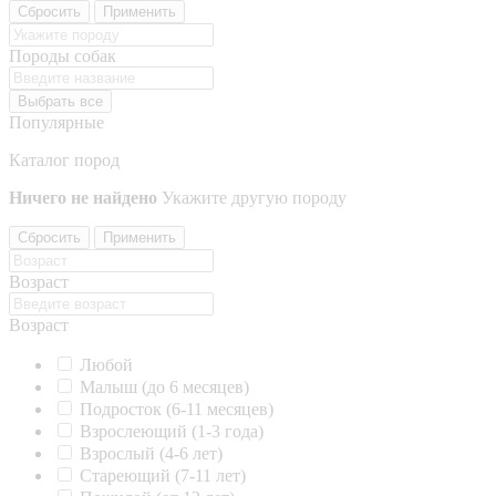
Сбросить
Применить
Породы собак
Выбрать все
Популярные
Каталог пород
Ничего не найдено
Укажите другую породу
Сбросить
Применить
Возраст
Возраст
Любой
Малыш (до 6 месяцев)
Подросток (6-11 месяцев)
Взрослеющий (1-3 года)
Взрослый (4-6 лет)
Стареющий (7-11 лет)