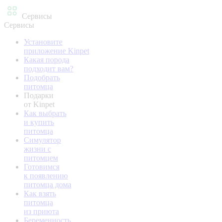
Сервисы
Сервисы
Установите
приложение Kinpet
Какая порода
подходит вам?
Подобрать
питомца
Подарки
от Kinpet
Как выбрать
и купить
питомца
Симулятор
жизни с
питомцем
Готовимся
к появлению
питомца дома
Как взять
питомца
из приюта
Беременность