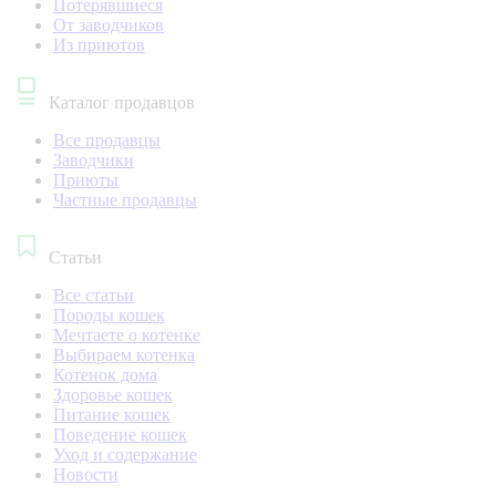
Потерявшиеся
От заводчиков
Из приютов
Каталог продавцов
Все продавцы
Заводчики
Приюты
Частные продавцы
Статьи
Все статьи
Породы кошек
Мечтаете о котенке
Выбираем котенка
Котенок дома
Здоровье кошек
Питание кошек
Поведение кошек
Уход и содержание
Новости