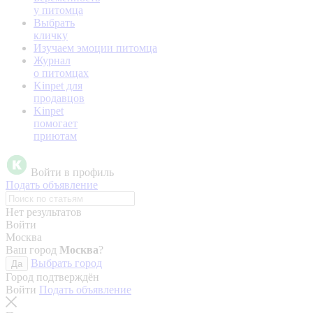
у питомца
Выбрать
кличку
Изучаем эмоции питомца
Журнал
о питомцах
Kinpet для
продавцов
Kinpet
помогает
приютам
Войти в профиль
Подать объявление
Нет результатов
Войти
Москва
Ваш город
Москва
?
Выбрать город
Да
Город подтверждён
Войти
Подать объявление