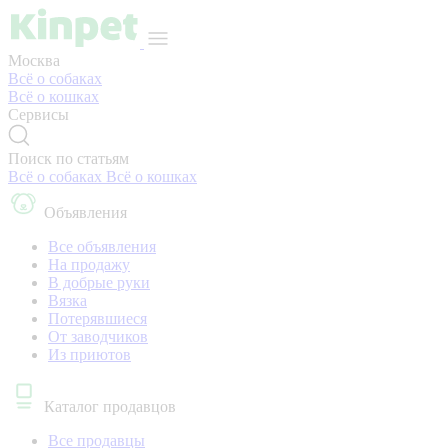
Москва
Всё о собаках
Всё о кошках
Сервисы
Поиск по статьям
Всё о собаках
Всё о кошках
Объявления
Все объявления
На продажу
В добрые руки
Вязка
Потерявшиеся
От заводчиков
Из приютов
Каталог продавцов
Все продавцы