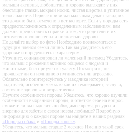
малыши активны, любопытны и хорошо выглядят: у них
блестящие глазки, мокрый носик, чистая шерстка и упитанное
телосложение. Первые прививки малышам делает заводчик –
это должно быть отмечено в ветпаспорте. Если у породы есть
предрасположенность к определенным заболеваниям, вам
должны предоставить справки о том, что родители и их
потомство прошли тесты и полностью здоровы.
Не делайте выбор по фото
Необходимо познакомиться с
будущим членом семьи лично. Так вы убедитесь в его
здоровье и определитесь с характером.
Уточните, социализирован ли маленький питомец
Убедитесь,
что малыш с рождения активно общался с людьми и
животными, был приучен к туалету. Посмотрите, не
проявляет ли он излишнюю пугливость или агрессию.
Обязательно поинтересуйтесь у заводчика историей
родителей, особенно мамы: каков их темперамент, заслуги,
состояние здоровья и возраст вязки.
Изучите особенности породы
Убедитесь, что хорошо изучили
особенности выбранной породы, и ответьте себе на вопрос:
сможете ли вы выделить необходимое время, ресурсы и
энергию для заботы о своем новом любимце? Подробную
информацию о каждой породе вы найдете в наших разделах
«Породы собак»
и
«Породы кошек»
.
Убедитесь, что малыш старше 2 месяцев
Именно такой срок