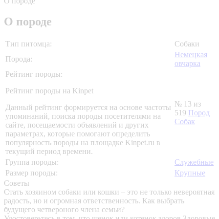
О породе
О породе
Тип питомца:
Собаки
Немецкая
Порода:
овчарка
Рейтинг породы:
Рейтинг породы на Kinpet
№ 13 из
Данный рейтинг формируется на основе частоты
519
Пород
упоминаний, поиска породы посетителями на
Собак
сайте, посещаемости объявлений и других
параметрах, которые помогают определить
популярность породы на площадке Kinpet.ru в
текущий период времени.
Группа породы:
Служебные
Размер породы:
Крупные
Советы
Стать хозяином собаки или кошки – это не только невероятная
радость, но и огромная ответственность. Как выбрать
будущего четвероного члена семьи?
Удостоверьтесь в том, что щенок или котенок здоров
Здоровые