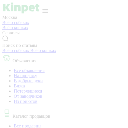
Москва
Всё о собаках
Всё о кошках
Сервисы
Поиск по статьям
Всё о собаках
Всё о кошках
Объявления
Все объявления
На продажу
В добрые руки
Вязка
Потерявшиеся
От заводчиков
Из приютов
Каталог продавцов
Все продавцы