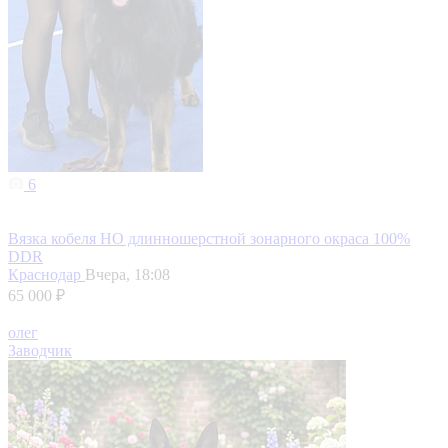
6
Вязка кобеля НО длинношерстной зонарного окраса 100%
DDR
Краснодар
Вчера, 18:08
65 000 ₽
олег
Заводчик