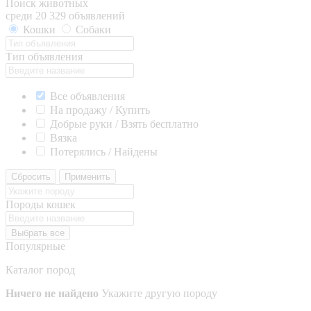
Поиск животных
среди 20 329 объявлений
Кошки
Собаки
Тип объявления
Все объявления
На продажу / Купить
Добрые руки / Взять бесплатно
Вязка
Потерялись / Найдены
Сбросить
Применить
Породы кошек
Выбрать все
Популярные
Каталог пород
Ничего не найдено
Укажите другую породу