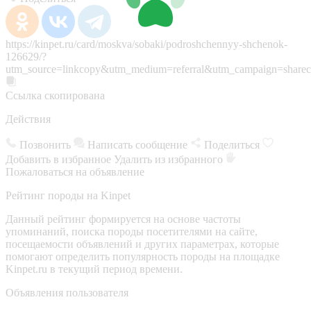
https://kinpet.ru/card/moskva/sobaki/podroshchennyy-shchenok-
126629/?
utm_source=linkcopy&utm_medium=referral&utm_campaign=sharec
Ссылка скопирована
Действия
Позвонить
Написать сообщение
Поделиться
Добавить в избранное
Удалить из избранного
Пожаловаться на объявление
Рейтинг породы на Kinpet
Данный рейтинг формируется на основе частоты
упоминаний, поиска породы посетителями на сайте,
посещаемости объявлений и других параметрах, которые
помогают определить популярность породы на площадке
Kinpet.ru в текущий период времени.
Объявления пользователя