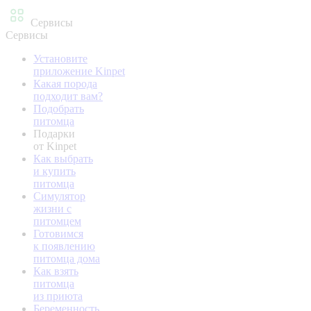
Сервисы
Сервисы
Установите
приложение Kinpet
Какая порода
подходит вам?
Подобрать
питомца
Подарки
от Kinpet
Как выбрать
и купить
питомца
Симулятор
жизни с
питомцем
Готовимся
к появлению
питомца дома
Как взять
питомца
из приюта
Беременность