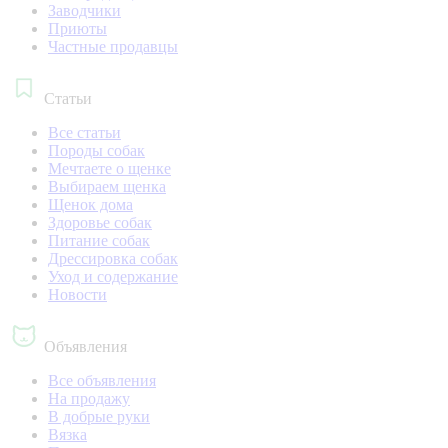
Заводчики
Приюты
Частные продавцы
Статьи
Все статьи
Породы собак
Мечтаете о щенке
Выбираем щенка
Щенок дома
Здоровье собак
Питание собак
Дрессировка собак
Уход и содержание
Новости
Объявления
Все объявления
На продажу
В добрые руки
Вязка