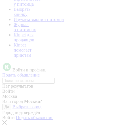
у питомца
Выбрать
кличку
Изучаем эмоции питомца
Журнал
о питомцах
Kinpet для
продавцов
Kinpet
помогает
приютам
Войти в профиль
Подать объявление
Нет результатов
Войти
Москва
Ваш город
Москва
?
Выбрать город
Да
Город подтверждён
Войти
Подать объявление