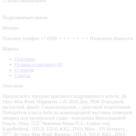
Ссылка скопирована
Подрощенный щенок
Москва
Показать телефон
+7 (920) ⚬⚬⚬ ⚬⚬ ⚬⚬
Позвонить
Написать
Марина
Описание
Отзывы о продавце
(0)
О породе
Советы
Описание
Предлагаем к продаже красивого подрощенного кобеля. Де
Орсе Мак Флай Марракеш 1.01.2026 Док. РКФ Породный,
костистый, яркий. Социализирован, с ринговой подготовкой.
Победитель класса беби на монопородной выставке немецкой
овчарки под экспертизой судьи - породника Виноградовой
Ольги. Отец- 🇩🇪 Чемпион Мира FCI - Gaston vom
Kapellenberg - HD-B, ED-0, KKL, DNA Мать - VA Беларусь
🇧🇾 Де Орсе Мак Флай Жадина - HD-A, ED-0, KKL, DNA