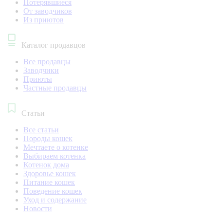
Потерявшиеся
От заводчиков
Из приютов
Каталог продавцов
Все продавцы
Заводчики
Приюты
Частные продавцы
Статьи
Все статьи
Породы кошек
Мечтаете о котенке
Выбираем котенка
Котенок дома
Здоровье кошек
Питание кошек
Поведение кошек
Уход и содержание
Новости