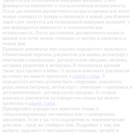
требуется для полноценной выкормки малышей: у них
формируется иммунитет и психологическая независимость.
После достижения двухмесячного возраста щенков или котят
можно отнимать от матери и привозить в новый дом.Именно
такой срок требуется для полноценной выкормки малышей: у
них формируется иммунитет и психологическая
независимость. После достижения двухмесячного возраста
щенков или котят можно отнимать от матери и привозить в
новый дом.
Проверьте документы при покупке породистого животного
Обязательный перечень документов для щенка: ветпаспорт с
отметками о вакцинации, договор купли-продажи, метрика,
акт вязки родителей и актировка. В питомниках щенкам
также проставляют клеймо. О полном комплекте документов
на собаку вы можете прочитать в
нашей статье
.
У
породистого котика должны быть следующие документы:
родословная (метрика), ветпаспорт с отметками о прививках и
дегельминтизации, договор купли-продажи. О полном
комплекте документов на породистую кошку вы можете
прочитать в
нашей статье
.
Приобретайте породистых животных только в
специализированных питомниках или у проверенных
заводчиков. Если у вас есть подозрения на мошеннические
действия – сразу же сообщите нам.
Подробнее о том, как
выбрать здорового и чистокровного питомца, читайте в