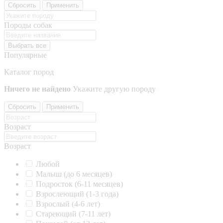
Сбросить
Применить
Породы собак
Выбрать все
Популярные
Каталог пород
Ничего не найдено
Укажите другую породу
Сбросить
Применить
Возраст
Возраст
Любой
Малыш (до 6 месяцев)
Подросток (6-11 месяцев)
Взрослеющий (1-3 года)
Взрослый (4-6 лет)
Стареющий (7-11 лет)