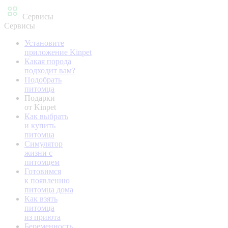
Сервисы
Сервисы
Установите
приложение Kinpet
Какая порода
подходит вам?
Подобрать
питомца
Подарки
от Kinpet
Как выбрать
и купить
питомца
Симулятор
жизни с
питомцем
Готовимся
к появлению
питомца дома
Как взять
питомца
из приюта
Беременность