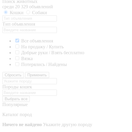
Поиск животных
среди 20 329 объявлений
Кошки
Собаки
Тип объявления
Все объявления
На продажу / Купить
Добрые руки / Взять бесплатно
Вязка
Потерялись / Найдены
Сбросить
Применить
Породы кошек
Выбрать все
Популярные
Каталог пород
Ничего не найдено
Укажите другую породу