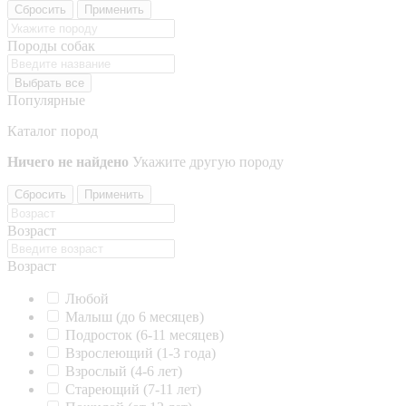
Сбросить
Применить
Породы собак
Выбрать все
Популярные
Каталог пород
Ничего не найдено
Укажите другую породу
Сбросить
Применить
Возраст
Возраст
Любой
Малыш (до 6 месяцев)
Подросток (6-11 месяцев)
Взрослеющий (1-3 года)
Взрослый (4-6 лет)
Стареющий (7-11 лет)