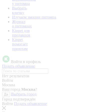
у питомца
Выбрать
кличку
Изучаем эмоции питомца
Журнал
о питомцах
Kinpet для
продавцов
Kinpet
помогает
приютам
Войти в профиль
Подать объявление
Нет результатов
Войти
Москва
Ваш город
Москва
?
Выбрать город
Да
Город подтверждён
Войти
Подать объявление