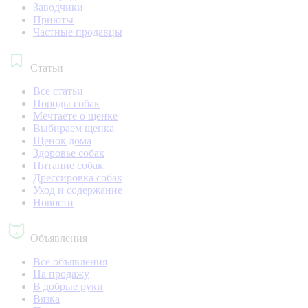
Заводчики
Приюты
Частные продавцы
Статьи
Все статьи
Породы собак
Мечтаете о щенке
Выбираем щенка
Щенок дома
Здоровье собак
Питание собак
Дрессировка собак
Уход и содержание
Новости
Объявления
Все объявления
На продажу
В добрые руки
Вязка