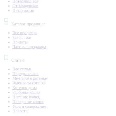
Потерявшиеся
От заводчиков
Из приютов
Каталог продавцов
Все продавцы
Заводчики
Приюты
Частные продавцы
Статьи
Все статьи
Породы кошек
Мечтаете о котенке
Выбираем котенка
Котенок дома
Здоровье кошек
Питание кошек
Поведение кошек
Уход и содержание
Новости