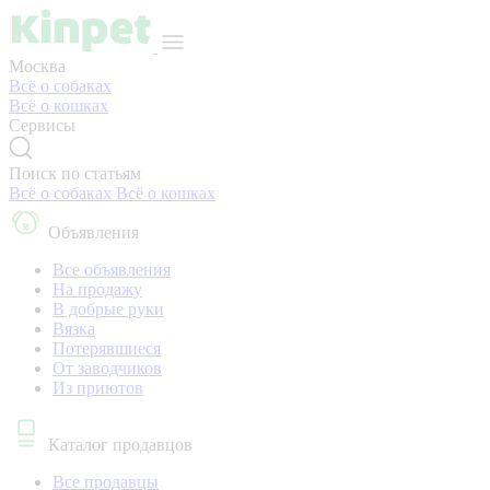
Москва
Всё о собаках
Всё о кошках
Сервисы
Поиск по статьям
Всё о собаках
Всё о кошках
Объявления
Все объявления
На продажу
В добрые руки
Вязка
Потерявшиеся
От заводчиков
Из приютов
Каталог продавцов
Все продавцы